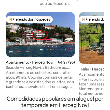
outros aspectos.
Preferido dos hóspedes
Preferido dos 
Entre os melhores preferidos dos hóspedes
Entre os melhore
Apartamento ⋅ Herceg Novi
4,97 de uma avaliação média de
4,97 (95)
Seaside Herceg Novi, 2 Bedroom ap.
Trailer ⋅ Herceg No
West
Apartamento de cobertura com tetos
Acampamento em 
altos, 90 m2. Cozinha com sala de jantar
um 4x4 em Monte
⭐️Por favor, leia a
e grande sala de estar, dois quartos, dois
fazer uma reserva. ⭐️ Ex
banheiros, chuveiro de hidromassagem,
Montenegro em um
duas varandas com vista para o mar.
totalmente equip
Uma cama king size no quarto principal,
Comodidades populares em aluguel por
cobertura! Durma 
duas camas de solteiro no quarto de
acorde com vista 
temporada em Herceg Novi
dormir e um sofá-cama na sala de estar.
mar e vá aonde ca
Pisos de madeira nos quartos e sala.