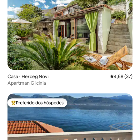
Casa ⋅ Herceg Novi
4,68 de uma a
4,68 (37)
Apartman Glicinia
Preferido dos hóspedes
Entre os melhores preferidos dos hóspedes