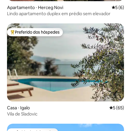
Apartamento ⋅ Herceg Novi
5 de uma 
5 (6)
Lindo apartamento duplex em prédio sem elevador
Preferido dos hóspedes
Entre os melhores preferidos dos hóspedes
Casa ⋅ Igalo
5 de uma a
5 (65)
Vila de Sladovic