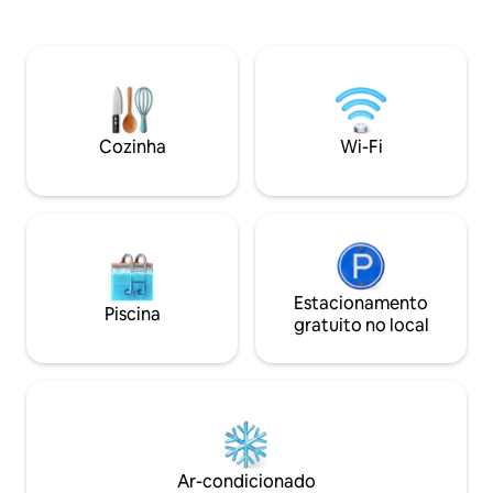
podem. O trailer in
Totalmente equipado e novo
equipamentos de
(construído em junho de 2013). Alto
cadeiras, mesa, c
isolamento acústico e térmico, ar
água, geladeira) e
condicionado. Quatro estrelas pelo
viajante experient
Ministério do Desenvolvimento
aventura, liberda
Sustentável e Turismo. O apartamento
maneira única de 
NÃO é acessível de carro, porque a casa
Cozinha
Wi-Fi
selvagem de Monte
está à beira-mar e os carros não são
tem tudo o que vo
permitidos aqui. O lugar mais próximo
para estacionar é a garagem da cidade,
que fica 100 degraus acima da casa.
Apartamento em ótima localização à
beira-mar por passeio, bela vista para o
mar e um preço razoável. Praia,
Estacionamento
restaurantes, cafés, lojas ao redor.
Piscina
gratuito no local
Marina da cidade e cidade velha 3-5
minutos a pé. Todos os tipos de serviços
e atividades podem ser fornecidos,
como traslados, passeios em terra,
excursões, caminhadas, ciclismo,
passeios de barco... Quero que este
lugar seja o melhor possível. Eu
realmente aprecio sua opinião sobre
Ar-condicionado