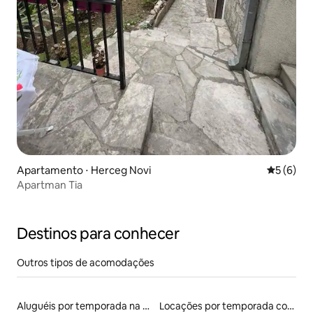
Apartamento ⋅ Herceg Novi
5 de uma 
5 (6)
Apartman Tia
Destinos para conhecer
Outros tipos de acomodações
Aluguéis por temporada na orla
Locações por temporada com piscina