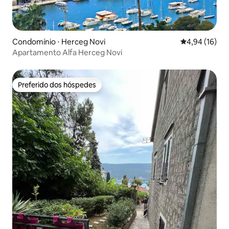
Condomínio ⋅ Herceg Novi
4,94 de uma a
4,94 (16)
Apartamento Alfa Herceg Novi
Preferido dos hóspedes
Preferido dos hóspedes