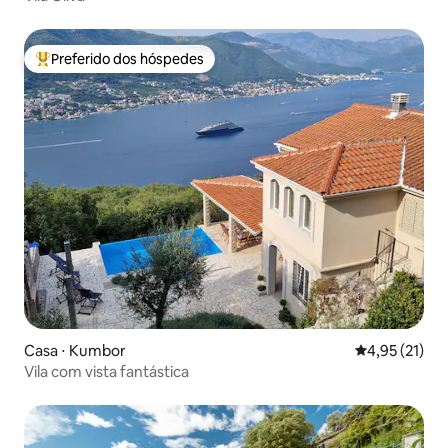
Preferido dos hóspedes
Entre os melhores preferidos dos hóspedes
Casa ⋅ Kumbor
4,95 de uma a
4,95 (21)
Vila com vista fantástica