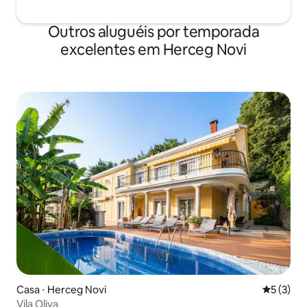
isso. Deixe-me seus comentários e
opiniões. Espero ver você de todos os
Outros aluguéis por temporada
lugares! Bem-vindo a Herceg Novi!
excelentes em Herceg Novi
Casa ⋅ Herceg Novi
5 de uma 
5 (3)
Vila Oliva