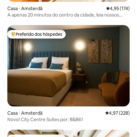
Casa ⋅ Amsterdã
4,95 de uma av
4,95 (174)
A apenas 20 minutos do centro da cidade, leia nossos
comentários !
Preferido dos hóspedes
Entre os melhores preferidos dos hóspedes
Casa ⋅ Amsterdã
4,97 de uma av
4,97 (228)
Novo! City Centre Suites por: B&B61