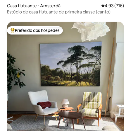
Casa flutuante ⋅ Amsterdã
4,93 de uma av
4,93 (716)
Estúdio de casa flutuante de primeira classe (canto)
Preferido dos hóspedes
Entre os melhores preferidos dos hóspedes