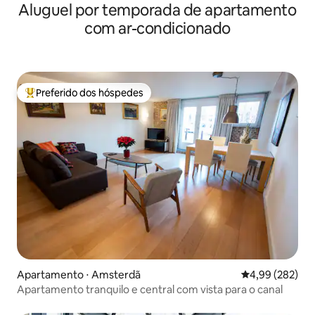
Aluguel por temporada de apartamento
com ar-condicionado
Preferido dos hóspedes
Entre os melhores preferidos dos hóspedes
Apartamento ⋅ Amsterdã
4,99 de uma ava
4,99 (282)
Apartamento tranquilo e central com vista para o canal