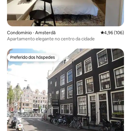
Condomínio ⋅ Amsterdã
4,96 de uma av
4,96 (106)
Apartamento elegante no centro da cidade
Preferido dos hóspedes
Preferido dos hóspedes