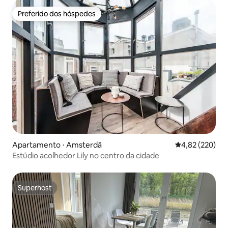
Preferido dos hóspedes
Preferido dos hóspedes
Apartamento ⋅ Amsterdã
4,82 de uma av
4,82 (220)
Estúdio acolhedor Lily no centro da cidade
Superhost
Superhost