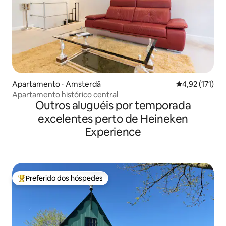
Apartamento ⋅ Amsterdã
4,92 de uma av
4,92 (171)
Apartamento histórico central
Outros aluguéis por temporada
excelentes perto de Heineken
Experience
Preferido dos hóspedes
Entre os melhores preferidos dos hóspedes