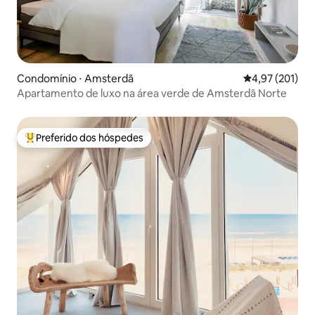
Condomínio ⋅ Amsterdã
4,97 de uma av
4,97 (201)
Apartamento de luxo na área verde de Amsterdã Norte
Preferido dos hóspedes
Entre os melhores preferidos dos hóspedes