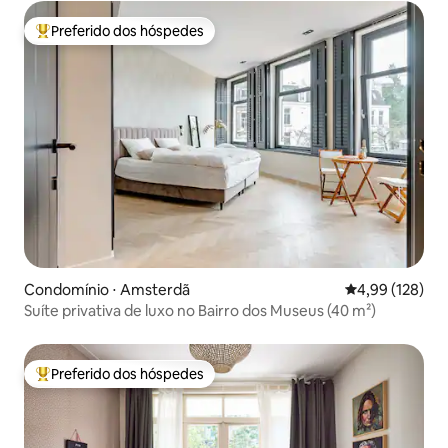
Preferido dos hóspedes
Entre os melhores preferidos dos hóspedes
Condomínio ⋅ Amsterdã
4,99 de uma av
4,99 (128)
Suíte privativa de luxo no Bairro dos Museus (40 m²)
Preferido dos hóspedes
Entre os melhores preferidos dos hóspedes