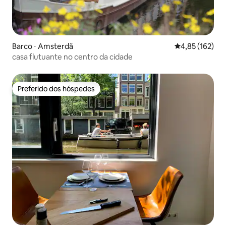
Barco ⋅ Amsterdã
4,85 de uma av
4,85 (162)
casa flutuante no centro da cidade
Preferido dos hóspedes
Preferido dos hóspedes