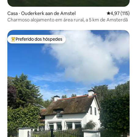
Casa ⋅ Ouderkerk aan de Amstel
4,97 de uma av
4,97 (115)
Charmoso alojamento em área rural, a 5 km de Amsterdã
Preferido dos hóspedes
Entre os melhores preferidos dos hóspedes