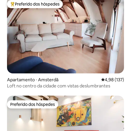
Preferido dos hóspedes
Entre os melhores preferidos dos hóspedes
Apartamento ⋅ Amsterdã
4,98 de uma av
4,98 (137)
Loft no centro da cidade com vistas deslumbrantes
Preferido dos hóspedes
Preferido dos hóspedes