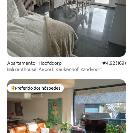
Apartamento ⋅ Hoofddorp
4,92 de uma av
4,92 (169)
Bali renthouse, Airport, Keukenhof, Zandvoort
Preferido dos hóspedes
Entre os melhores preferidos dos hóspedes