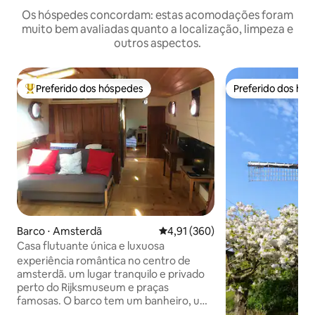
Os hóspedes concordam: estas acomodações foram
muito bem avaliadas quanto a localização, limpeza e
outros aspectos.
Preferido dos hóspedes
Preferido dos hó
Entre os melhores preferidos dos hóspedes
Preferido dos hó
Barco ⋅ Amsterdã
4,91 de uma avaliação média de 
4,91 (360)
Casa flutuante única e luxuosa
experiência romântica no centro de
amsterdã. um lugar tranquilo e privado
perto do Rijksmuseum e praças
famosas. O barco tem um banheiro, um
quarto e um sofá para dormir, então há