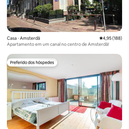
Casa ⋅ Amsterdã
4,95 de uma av
4,95 (188)
Apartamento em um canal no centro de Amsterdã!
Preferido dos hóspedes
Preferido dos hóspedes