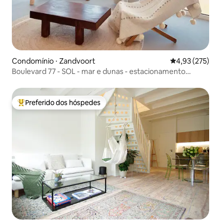
Condomínio ⋅ Zandvoort
4,93 de uma av
4,93 (275)
Boulevard 77 - SOL - mar e dunas - estacionamento
gratuito
Preferido dos hóspedes
Entre os melhores preferidos dos hóspedes