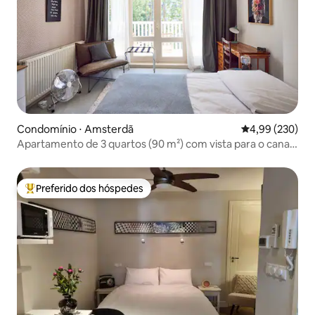
Condomínio ⋅ Amsterdã
4,99 de uma ava
4,99 (230)
Apartamento de 3 quartos (90 m²) com vista para o canal
perto de Vondelpark
Preferido dos hóspedes
Entre os melhores preferidos dos hóspedes