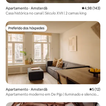
Apartamento ⋅ Amsterdã
4,98 de uma av
4,98 (143)
Casa histórica no canal | Século XVII | 2 camas king
Preferido dos hóspedes
Preferido dos hóspedes
Apartamento ⋅ Amsterdã
5 de uma a
5 (12)
Apartamento moderno em De Pijp | Iluminado e silencioso
| Ar-condicionado