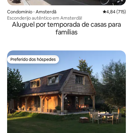
Condomínio ⋅ Amsterdã
4,84 de uma av
4,84 (715)
Esconderijo autêntico em Amsterdã!
Aluguel por temporada de casas para
famílias
Preferido dos hóspedes
Preferido dos hóspedes