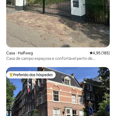
Casa ⋅ Halfweg
4,95 de uma av
4,95 (185)
Casa de campo espaçosa e confortável perto de
Amsterdã
Preferido dos hóspedes
Entre os melhores preferidos dos hóspedes