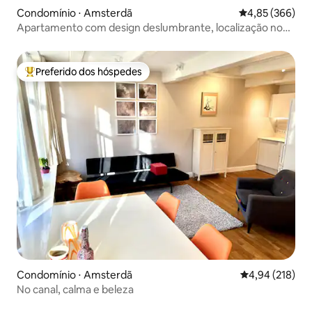
Condomínio ⋅ Amsterdã
4,85 de uma ava
4,85 (366)
Apartamento com design deslumbrante, localização no
centro da cidade
Preferido dos hóspedes
Entre os melhores preferidos dos hóspedes
Condomínio ⋅ Amsterdã
4,94 de uma av
4,94 (218)
No canal, calma e beleza