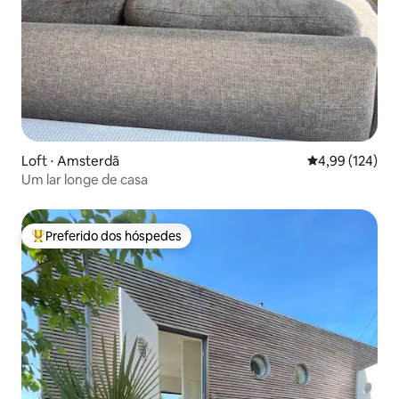
Loft ⋅ Amsterdã
4,99 de uma av
4,99 (124)
Um lar longe de casa
Preferido dos hóspedes
Entre os melhores preferidos dos hóspedes