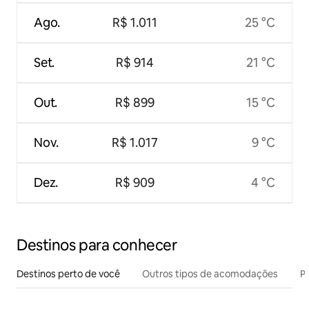
Ago.
R$ 1.011
25 °C
Set.
R$ 914
21 °C
Out.
R$ 899
15 °C
Nov.
R$ 1.017
9 °C
Dez.
R$ 909
4 °C
Destinos para conhecer
Destinos perto de você
Outros tipos de acomodações
Pr