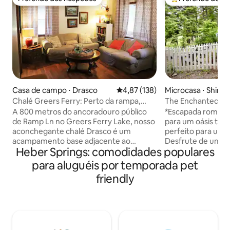
Preferido dos hóspedes
Entre os melhore
Casa de campo ⋅ Drasco
4,87 de uma avaliação média de 
4,87 (138)
Microcasa ⋅ Shirle
Chalé Greers Ferry: Perto da rampa,
The Enchanted Cot
garagem para barco, golfe
prolongadas bem-
A 800 metros do ancoradouro público
*Escapada românti
de Ramp Ln no Greers Ferry Lake, nosso
para um oásis tran
aconchegante chalé Drasco é um
perfeito para um r
acampamento base adjacente ao
Desfrute de um pôr
Heber Springs: comodidades populares
ancoradouro com uma comodidade
fôlego na varanda 
rara: uma garagem completa para
Reúna-se em torn
para aluguéis por temporada pet
barcos com energia, ventilação de
para noites aconc
friendly
exaustão e compressor de ar. A dez
estrelas - Relaxe 
minutos do campo de golfe
cercadas da frente
Tannenbaum, a uma curta distância de
perfeitas para pri
carro da pesca de truta em Little Red
estimação - Acon
River, a menos de uma hora do Mountain
lareira elétrica p
View Music e cercado pela floresta de
acolhedor e aconc