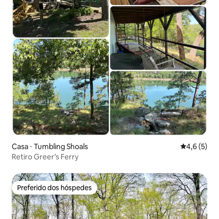
Casa ⋅ Tumbling Shoals
4,6 de uma 
4,6 (5)
Retiro Greer’s Ferry
Preferido dos hóspedes
Preferido dos hóspedes