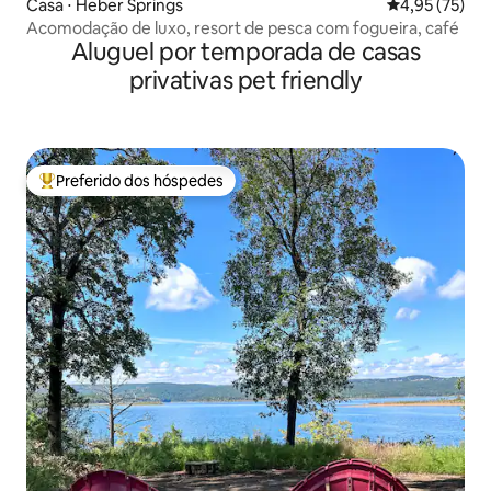
Casa ⋅ Heber Springs
4,95 de uma a
4,95 (75)
Acomodação de luxo, resort de pesca com fogueira, café
Aluguel por temporada de casas
privativas pet friendly
Preferido dos hóspedes
Entre os melhores preferidos dos hóspedes