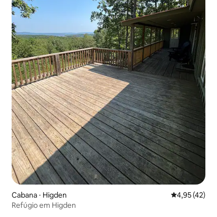
Cabana ⋅ Higden
4,95 de uma a
4,95 (42)
Refúgio em Higden