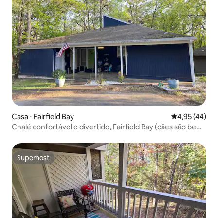
Casa ⋅ Fairfield Bay
4,95 de uma a
4,95 (44)
Chalé confortável e divertido, Fairfield Bay (cães são bem-
vindos!)
Superhost
Superhost