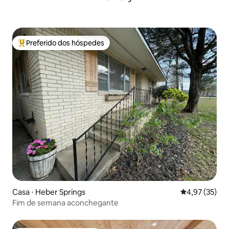
Preferido dos hóspedes
Entre os melhores preferidos dos hóspedes
Casa ⋅ Heber Springs
4,97 de uma a
4,97 (35)
Fim de semana aconchegante