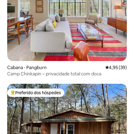
Cabana ⋅ Pangburn
4,95 de uma a
4,95 (39)
Camp Chinkapin ~ privacidade total com doca
Preferido dos hóspedes
Entre os melhores preferidos dos hóspedes