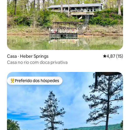
Casa ⋅ Heber Springs
4,87 de uma a
4,87 (15)
Casa no rio com doca privativa
Preferido dos hóspedes
Entre os melhores preferidos dos hóspedes