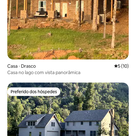
Casa ⋅ Drasco
5 de uma a
5 (10)
Casa no lago com vista panorâmica
Preferido dos hóspedes
Preferido dos hóspedes