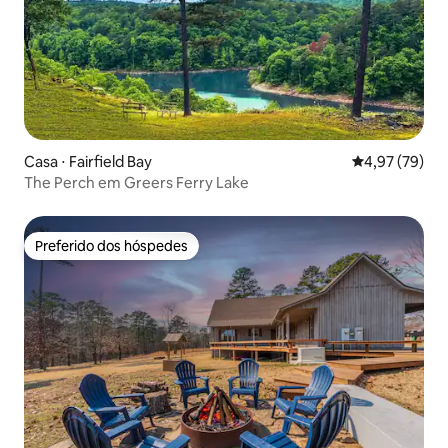
Casa ⋅ Fairfield Bay
4,97 de uma a
4,97 (79)
The Perch em Greers Ferry Lake
Preferido dos hóspedes
Preferido dos hóspedes