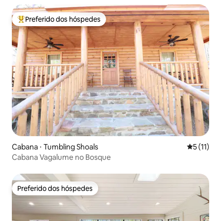
Preferido dos hóspedes
Entre os melhores preferidos dos hóspedes
Cabana ⋅ Tumbling Shoals
5 de uma a
5 (11)
Cabana Vagalume no Bosque
Preferido dos hóspedes
Preferido dos hóspedes