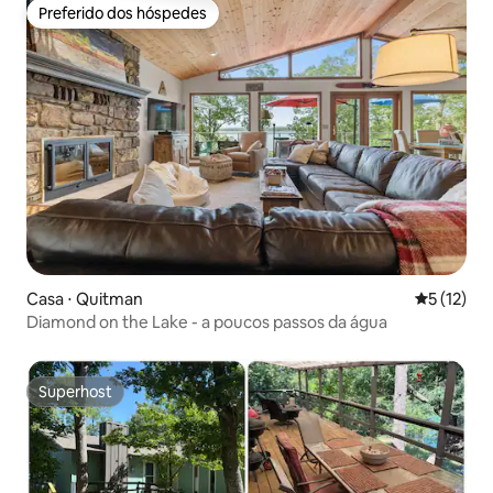
Preferido dos hóspedes
Preferido dos hóspedes
Casa ⋅ Quitman
5 de uma a
5 (12)
Diamond on the Lake - a poucos passos da água
Superhost
Superhost