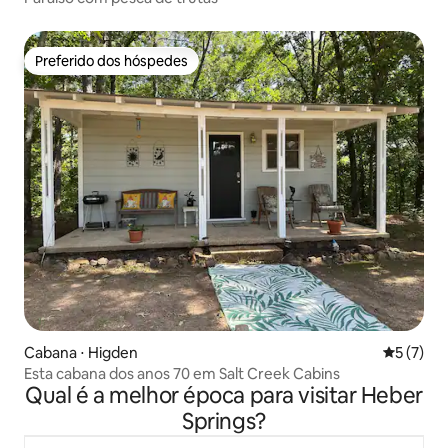
Preferido dos hóspedes
Preferido dos hóspedes
Cabana ⋅ Higden
5 de uma 
5 (7)
Esta cabana dos anos 70 em Salt Creek Cabins
Qual é a melhor época para visitar Heber
Springs?