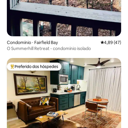
Condomínio ⋅ Fairfield Bay
4,89 de uma a
4,89 (47)
O Summerhill Retreat - condomínio isolado
Preferido dos hóspedes
Entre os melhores preferidos dos hóspedes