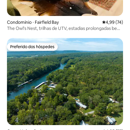
Condomínio ⋅ Fairfield Bay
4,99 de uma a
4,99 (74)
The Owl's Nest, trilhas de UTV, estadias prolongadas bem-
vindas
Preferido dos hóspedes
Preferido dos hóspedes