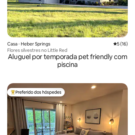
Casa ⋅ Heber Springs
5 de uma a
5 (16)
Flores silvestres no Little Red
Aluguel por temporada pet friendly com
piscina
Preferido dos hóspedes
Entre os melhores preferidos dos hóspedes