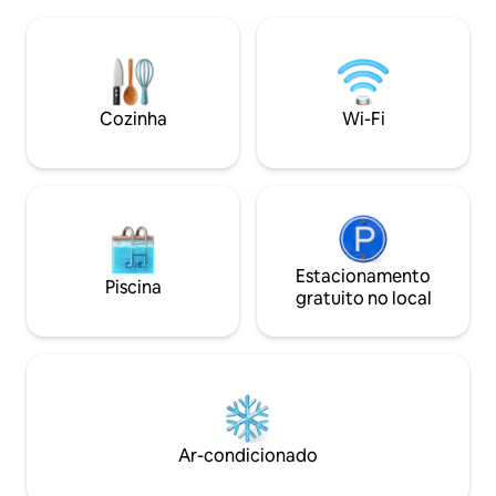
noite de sono. Desfrute do café da
pessoas, também 
manhã no terraço privativo ou dê um
PANORAMAcabin para
passeio pela bela natureza. Banheira de
você pode fazer tr
hidromassagem, 2 pranchas de SUP,
em picos locais, 
vara de pesca, canoa, jogos para dentro
Haugsvarden e Kul
e fora de casa, carregador de carro
Dronningstien, Vø
Cozinha
Wi-Fi
elétrico, sala de estar no jardim,
Bondhusvannet e 
fogueira, lenha, roupa de cama, toalhas
são passeios de um
+++ tudo incluído no preço :)
Hardanger Fjordtu
Estacionamento
Piscina
gratuito no local
Ar-condicionado