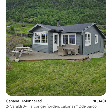
Cabana ⋅ Kvinnherad
5 de uma a
5 (40)
2- Varaldsøy Hardangerfjorden, cabana nº 2 de barco