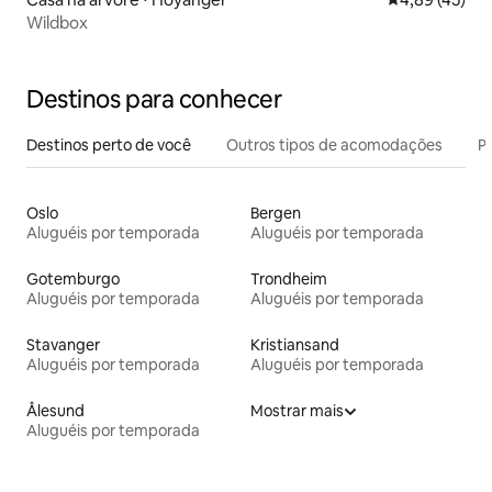
Wildbox
Destinos para conhecer
Destinos perto de você
Outros tipos de acomodações
Pr
Oslo
Bergen
Aluguéis por temporada
Aluguéis por temporada
Gotemburgo
Trondheim
Aluguéis por temporada
Aluguéis por temporada
Stavanger
Kristiansand
Aluguéis por temporada
Aluguéis por temporada
Ålesund
Mostrar mais
Aluguéis por temporada