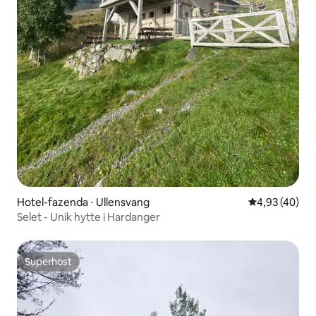
Hotel-fazenda ⋅ Ullensvang
4,93 de uma a
4,93 (40)
Selet - Unik hytte i Hardanger
Superhost
Superhost