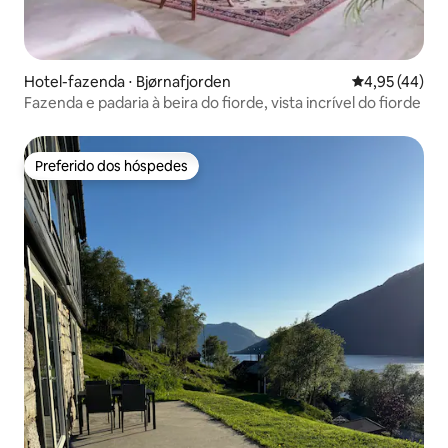
Hotel-fazenda ⋅ Bjørnafjorden
4,95 de uma a
4,95 (44)
Fazenda e padaria à beira do fiorde, vista incrível do fiorde
Preferido dos hóspedes
Preferido dos hóspedes