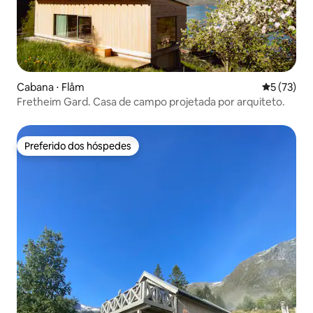
Cabana ⋅ Flåm
5 de uma a
5 (73)
Fretheim Gard. Casa de campo projetada por arquiteto.
Preferido dos hóspedes
Preferido dos hóspedes