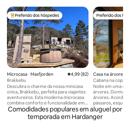
Preferido dos hóspedes
Preferido dos hó
Entre os melhores preferidos dos hóspedes
Preferido dos hó
Microcasa ⋅ Masfjorden
4,99 de uma avaliação média de
4,99 (82)
Casa na árvore ⋅ U
Brakkebu
Cabana na copa da
floresta perto do 
Descubra o charme da nossa minicasa
Noite em uma cab
única, Brakkebu, perfeita para viajantes
árvores. Durma en
aventureiros. Esta moderna microcasa
árvores. Acorde c
combina conforto e funcionalidade em
pássaros, esquilos
Comodidades populares em aluguel por
um ambiente acolhedor. Você
abaixo. Uma exper
encontrará uma sala de estar iluminada,
natureza. A uma 
temporada em Hardanger
uma cozinha totalmente equipada e
Hardangerfjord, a
uma cama confortável para uma boa
das árvores. Se vocês forem mais de 2