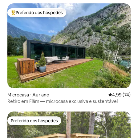
Preferido dos hóspedes
Entre os melhores preferidos dos hóspedes
Microcasa ⋅ Aurland
4,99 de uma a
4,99 (74)
Retiro em Flåm — microcasa exclusiva e sustentável
Preferido dos hóspedes
Preferido dos hóspedes