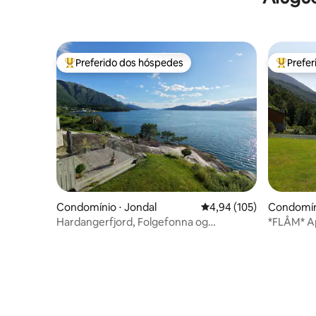
Preferido dos hóspedes
Prefe
Entre os melhores preferidos dos hóspedes
Entre os
Condomínio ⋅ Jondal
4,94 de uma avaliação m
4,94 (105)
Condomíni
Hardangerfjord, Folgefonna og
*FLÅM* A
Trolltunga
um ambie