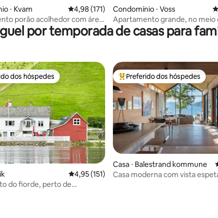
édia de 5, 221 avaliações
io ⋅ Kvam
4,98 de uma avaliação média de 5, 171 avalia
4,98 (171)
Condomínio ⋅ Voss
4
nto porão acolhedor com área
Apartamento grande, no meio 
guel por temporada de casas para famí
rivativa
da cidade de Voss
rido dos hóspedes
Preferido dos hóspedes
 melhores preferidos dos hóspedes
Entre os melhores preferidos d
Casa ⋅ Balestrand kommune
ik
4,95 de uma avaliação média de 5, 151 avalia
4,95 (151)
Casa moderna com vista espet
para Sognefjorden
to do fiorde, perto de
er e Flåm