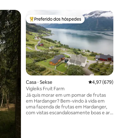
Cabana ⋅ 
Preferido dos hóspedes
Prefe
os hóspedes
Entre os melhores preferidos dos hóspedes
Entre o
Paisagen
Sognfjor
FJORD B
PANORÂM
10 minuto
Seu ACA
dos Fiord
para viagens de 
do Patri
DESCONEC
ções
junto ao fiorde. Per
Casa ⋅ Sekse
4,97 de uma avaliação m
4,97 (679)
horas), F
Geleira 
Vigleiks Fruit Farm
Geiranger
Já quis morar em um pomar de frutas
(1h), Åle
em Hardanger? Bem-vindo à vida em
(Vikafjell
uma fazenda de frutas em Hardanger,
Falando 
com vistas escandalosamente boas e ar
maravilhosamente fresco. Você vai ficar
em uma cabana de madeira encantadora
(ou chalé, se estivermos nos sentindo
franceses) acomodando até sete