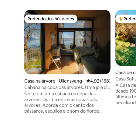
Preferido dos hóspedes
Prefe
Preferido dos hóspedes
Entre os
Casa de 
Casa Sofi
Casa na árvore ⋅ Ullensvang
4,92 de uma avaliação m
4,92 (168)
a 30 minu
A Casa de
Cabana na copa das árvores. Uma joia da
desde 190
floresta perto do Hardangerfjord!
Noite em uma cabana na copa das
últimos t
árvores. Durma entre as copas das
peculiarid
árvores. Acorde com o canto dos
A casa e
pássaros, esquilos e o som do fiorde
localizada
abaixo. Uma experiência mágica na
centro da
natureza. A uma curta caminhada do
do aeropor
Hardangerfjord, abaixo do chalé na copa
lugar é u
das árvores. Se vocês forem mais de 2