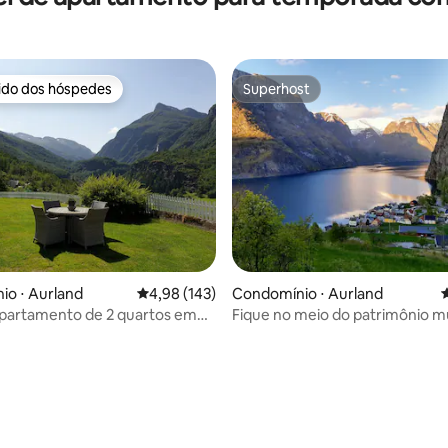
rido dos hóspedes
Superhost
 melhores preferidos dos hóspedes
Superhost
édia de 5, 105 avaliações
o ⋅ Aurland
4,98 de uma avaliação média de 5, 143 avalia
4,98 (143)
Condomínio ⋅ Aurland
4
partamento de 2 quartos em
Fique no meio do patrimônio m
nte bonito