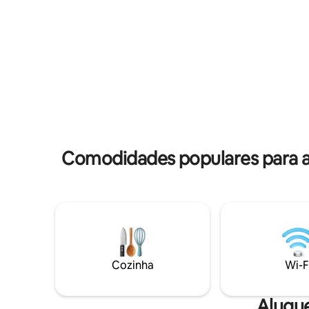
caminhada
pessoas, também temos um chalé Fjord
Bergen e 
PANORAMAcabin para 5 pessoas. Aqui
paz e tran
você pode fazer trilhas na floresta ou em
na maior il
picos locais, como Samlen, Haugsvarden
Voss, Har
e Kulturstien i Herand. Dronningstien,
um ponto 
Vøringsfossen, Bondhusvannet e
Trolltunga também são passeios de um
dia saindo de Hardanger Fjordtun!
Comodidades populares para al
Cozinha
Wi-F
Alugu