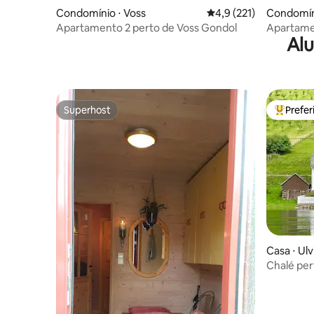
Condomínio ⋅ Voss
4,9 de uma avaliação m
4,9 (221)
Condomín
Apartamento 2 perto de Voss Gondol
Apartame
Alu
externa p
Superhost
Prefe
Superhost
Entre os
Casa ⋅ Ulv
Chalé per
Trolltung