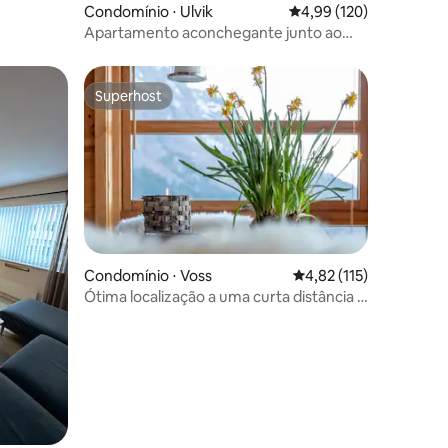
Condomínio ⋅ Ulvik
4,99 de uma avaliação 
4,99 (120)
Apartamento aconchegante junto ao
Fiorde
Superhost
os hóspedes
Superhost
Condomínio ⋅ Voss
4,82 de uma avaliação 
4,82 (115)
Ótima localização a uma curta distância a
pé do teleférico de esqui!