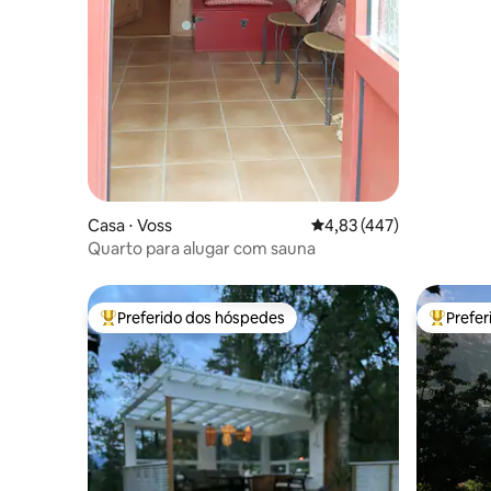
Casa ⋅ Voss
4,83 de uma avaliação m
4,83 (447)
Quarto para alugar com sauna
Preferido dos hóspedes
Prefe
Entre os melhores preferidos dos hóspedes
Entre os