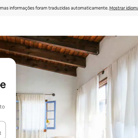
mas informações foram traduzidas automaticamente. 
Mostrar idioma
pe
ito
ore-os usando as seta para cima e para baixo do teclado ou tocando e