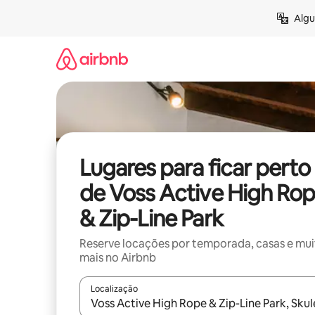
Pular
Algu
para
o
conteúdo
Lugares para ficar perto
de Voss Active High Ro
& Zip-Line Park
Reserve locações por temporada, casas e mu
mais no Airbnb
Localização
Quando os resultados estiverem disponíveis, expl