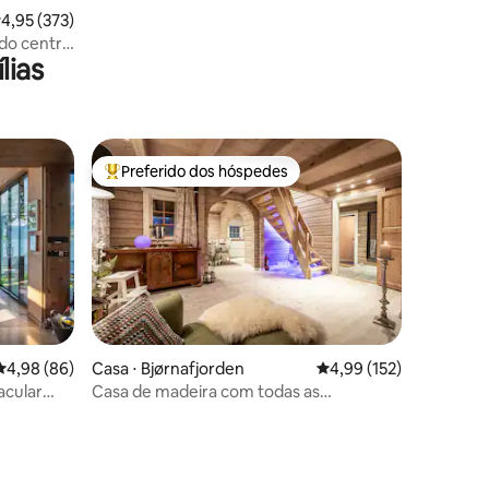
ções
,95 de uma avaliação média de 5, 373 avaliações
4,95 (373)
do centro
lias
Preferido dos hóspedes
os hóspedes
Entre os melhores preferidos dos hóspedes
4,98 de uma avaliação média de 5, 86 avaliações
4,98 (86)
Casa ⋅ Bjørnafjorden
4,99 de uma avaliação 
4,99 (152)
ções
acular
Casa de madeira com todas as
comodidades, a 25 minutos de Bergen