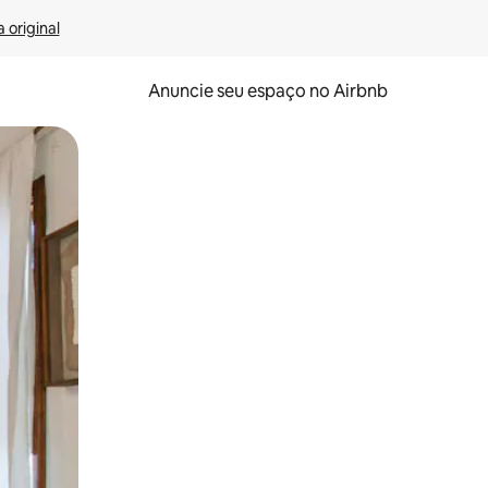
 original
Anuncie seu espaço no Airbnb
 deslizando o dedo na tela.