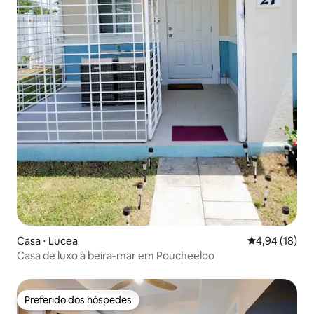
Casa ⋅ Lucea
4,94 de uma a
4,94 (18)
Casa de luxo à beira-mar em Poucheeloo
Preferido dos hóspedes
Preferido dos hóspedes