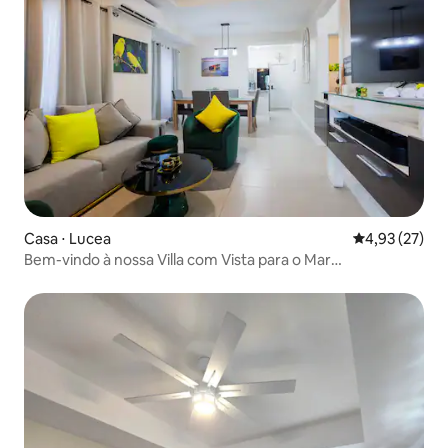
Casa ⋅ Lucea
4,93 de uma a
4,93 (27)
Bem-vindo à nossa Villa com Vista para o Mar
Solar/Starlink/Academia