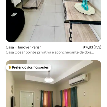
Casa ⋅ Hanover Parish
4,83 de uma av
4,83 (153)
Casa Oceanpointe privativa e aconchegante de dois
quartos
Preferido dos hóspedes
Entre os melhores preferidos dos hóspedes