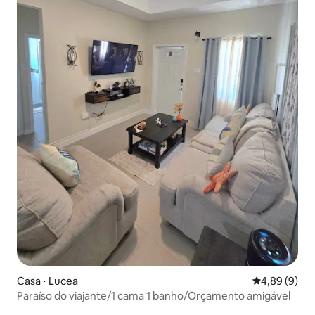
Casa ⋅ Lucea
4,89 de uma 
4,89 (9)
Paraíso do viajante/1 cama 1 banho/Orçamento amigável