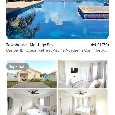
Townhouse ⋅ Montego Bay
4,91 de uma a
4,91 (70)
Caribe 4br Ocean Retreat Piscina Academia Caminhe até
a Praia
Superhost
Superhost