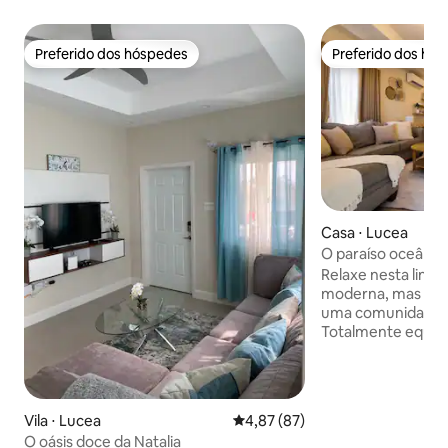
Preferido dos hóspedes
Preferido dos hó
Preferido dos hóspedes
Preferido dos hó
Casa ⋅ Lucea
O paraíso oceânico
Relaxe nesta linda
moderna, mas rús
uma comunidade f
Totalmente equipa
longe de casa. A c
quartos e 2 banhe
para acompanhar su
cozinha dispõe de 
Vila ⋅ Lucea
4,87 de uma avaliação média de
4,87 (87)
inoxidável. Desfrute de suas refeições
O oásis doce da Natalia
em torno da nossa