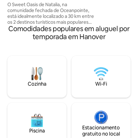
O Sweet Oasis de Natalia, na
leve-a para a área 
comunidade fechada de Oceanpointe,
Desfrute de uma vi
está idealmente localizado a 30 km entre
montanhas apenas
os 2 destinos turísticos mais populares
Termine o dia com
Comodidades populares em aluguel por
da Jamaica: Montego Bay, a capital
confortável sala de
turística, e Negril, a capital casual,
temporada em Hanover
famosa por suas sete milhas de praia de
areia branca e águas cristalinas. Faça
uma viagem rápida de 1 minuto até
Dolphin Cove OU uma viagem de 5
minutos até Chukka Adventure Park
para um dia de atividades divertidas. Esta
joia é um espaço ideal para férias em
família, viagens a trabalho, viagens em
Cozinha
Wi-Fi
grupo ou uma escapada sozinho.
Estacionamento
Piscina
gratuito no local