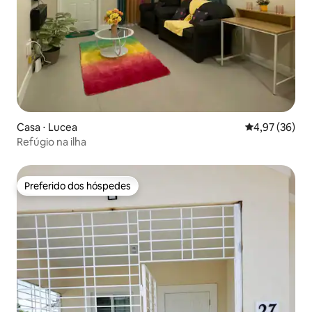
Casa ⋅ Lucea
4,97 de uma a
4,97 (36)
Refúgio na ilha
Preferido dos hóspedes
Preferido dos hóspedes