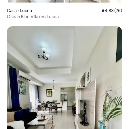
Casa ⋅ Lucea
4,83 de uma a
4,83 (76)
Ocean Blue Villa em Lucea