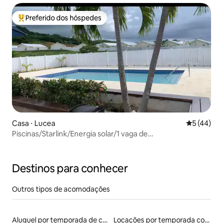
Preferido dos hóspedes
Entre os melhores preferidos dos hóspedes
Casa ⋅ Lucea
5 de uma a
5 (44)
Piscinas/Starlink/Energia solar/1 vaga de
estacionamento/Academia
Destinos para conhecer
Outros tipos de acomodações
Aluguel por temporada de casas de hóspedes
Locações por temporada com piscina