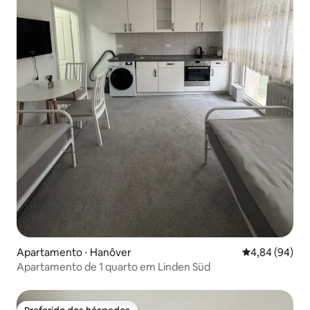
Apartamento ⋅ Hanôver
4,84 de uma av
4,84 (94)
Apartamento de 1 quarto em Linden Süd