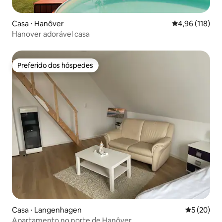
Casa ⋅ Hanôver
4,96 de uma av
4,96 (118)
Hanover adorável casa
Preferido dos hóspedes
Preferido dos hóspedes
Casa ⋅ Langenhagen
5 de uma a
5 (20)
Apartamento no norte de Hanôver