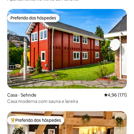
Preferido dos hóspedes
Preferido dos hóspedes
Casa ⋅ Sehnde
4,96 de uma av
4,96 (171)
Casa moderna com sauna e lareira
Preferido dos hóspedes
Entre os melhores preferidos dos hóspedes