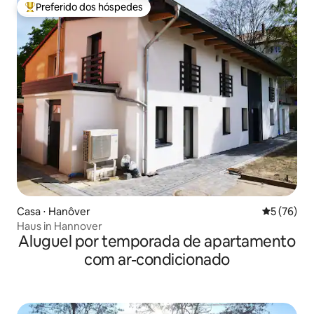
Preferido dos hóspedes
Entre os melhores preferidos dos hóspedes
Casa ⋅ Hanôver
5 de uma a
5 (76)
Haus in Hannover
Aluguel por temporada de apartamento
com ar-condicionado