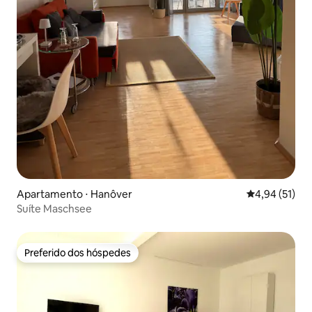
Apartamento ⋅ Hanôver
4,94 de uma a
4,94 (51)
Suíte Maschsee
Preferido dos hóspedes
Preferido dos hóspedes