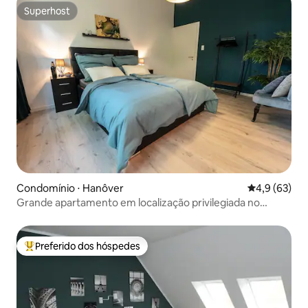
Superhost
Superhost
Condomínio ⋅ Hanôver
4,9 de uma a
4,9 (63)
Grande apartamento em localização privilegiada no
centro da cidade de Hannover
Preferido dos hóspedes
Entre os melhores preferidos dos hóspedes