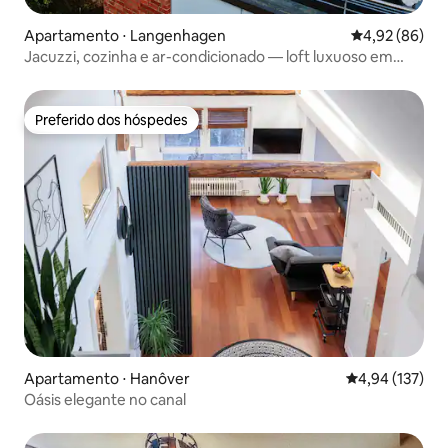
Apartamento ⋅ Langenhagen
4,92 de uma a
4,92 (86)
Jacuzzi, cozinha e ar-condicionado — loft luxuoso em
Hannover
Preferido dos hóspedes
Preferido dos hóspedes
Apartamento ⋅ Hanôver
4,94 de uma av
4,94 (137)
Oásis elegante no canal