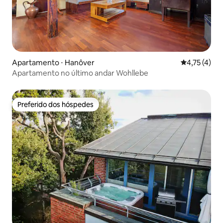
Apartamento ⋅ Hanôver
4,75 de uma 
4,75 (4)
Apartamento no último andar Wohllebe
Preferido dos hóspedes
Preferido dos hóspedes