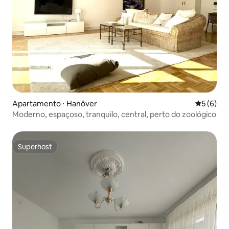
Apartamento ⋅ Hanôver
5 de uma 
5 (6)
Moderno, espaçoso, tranquilo, central, perto do zoológico
Superhost
Superhost