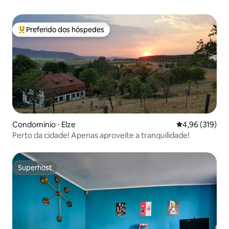
Preferido dos hóspedes
Entre os melhores preferidos dos hóspedes
Condomínio ⋅ Elze
4,96 de uma av
4,96 (319)
Perto da cidade! Apenas aproveite a tranquilidade!
Superhost
Superhost