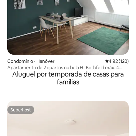
Condomínio ⋅ Hanôver
4,92 de uma av
4,92 (120)
Apartamento de 2 quartos na bela H- Bothfeld máx. 4
Aluguel por temporada de casas para
pessoas
famílias
Superhost
Superhost