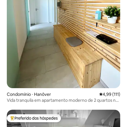
Condomínio ⋅ Hanôver
4,99 de uma av
4,99 (111)
Vida tranquila em apartamento moderno de 2 quartos no
último andar
Preferido dos hóspedes
Entre os melhores preferidos dos hóspedes