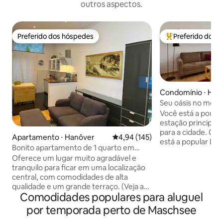
outros aspectos.
Preferido dos hóspedes
Preferido dos 
Preferido dos hóspedes
Entre os melhore
Condomínio ⋅ Han
Seu oásis no meio
Você está a pouco
estação principal,
para a cidade. Quase na frente da porta
Apartamento ⋅ Hanôver
4,94 de uma avaliação média de 
4,94 (145)
está a popular Lis
Bonito apartamento de 1 quarto em
agradáveis cafés, 
localização central em Hannover
Oferece um lugar muito agradável e
No final da Lister
tranquilo para ficar em uma localização
maior floresta urb
central, com comodidades de alta
Eilenriede. O apartamento é tranquilo,
qualidade e um grande terraço. (Veja as
bem iluminado, e
Comodidades populares para aluguel
fotos) Excelentes conexões de
TVs. O Wi-Fi tamb
transporte público. Também perto do
varanda. O confor
por temporada perto de Maschsee
centro de exposições: Ost-Stadtbahn,
naturalmente, par