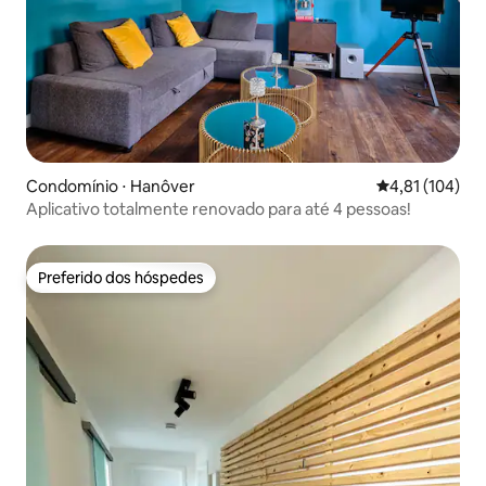
Condomínio ⋅ Hanôver
4,81 de uma av
4,81 (104)
Aplicativo totalmente renovado para até 4 pessoas!
Preferido dos hóspedes
Preferido dos hóspedes