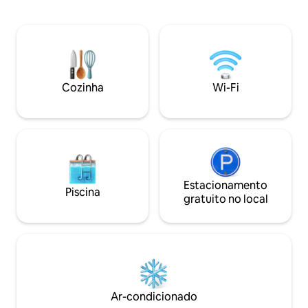
linha 6; Messe Nord, linhas 8 e 18.
importante. É por 
Cinema, academia, restaurante, parque,
bons colchões e
Hbhf a uma curta distância a pé. É
travesseiros de p
possível fazer visitas a Hamburgo,
Wolfsburg e Bremen de forma rápida e
prática com a Regiobahn. O aeroporto
pode ser alcançado rapidamente pela S-
Cozinha
Wi-Fi
Bahn 5. 10% de desconto para reservas
superiores a 7 dias e 25% de desconto
para reservas superiores a 28 dias.
Check-in/out flexível
Estacionamento
Piscina
gratuito no local
Ar-condicionado