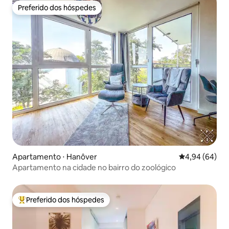
Preferido dos hóspedes
Preferido dos hóspedes
Apartamento ⋅ Hanôver
4,94 de uma av
4,94 (64)
Apartamento na cidade no bairro do zoológico
Preferido dos hóspedes
Entre os melhores preferidos dos hóspedes