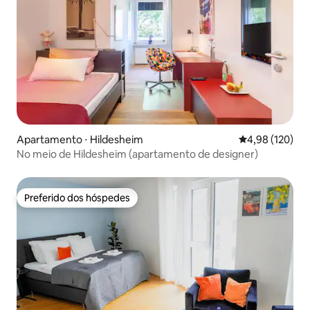
Apartamento ⋅ Hildesheim
4,98 de uma av
4,98 (120)
No meio de Hildesheim (apartamento de designer)
Preferido dos hóspedes
Preferido dos hóspedes