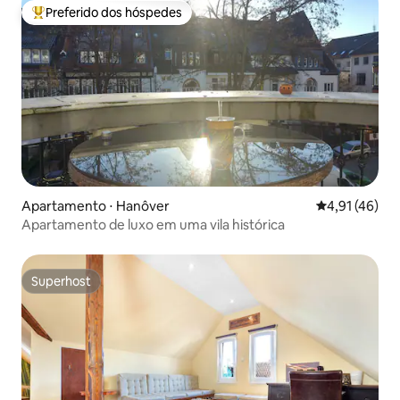
Preferido dos hóspedes
Entre os melhores preferidos dos hóspedes
Apartamento ⋅ Hanôver
4,91 de uma a
4,91 (46)
Apartamento de luxo em uma vila histórica
Superhost
Superhost