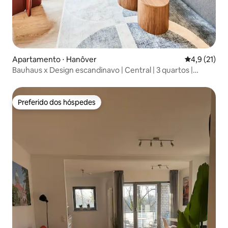
Apartamento ⋅ Hanôver
4,9 de uma a
4,9 (21)
Bauhaus x Design escandinavo | Central | 3 quartos |
Estacionamento
Preferido dos hóspedes
Preferido dos hóspedes