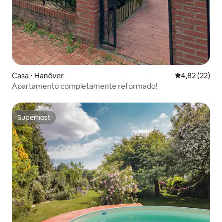
Casa ⋅ Hanôver
4,82 de uma a
4,82 (22)
Apartamento completamente reformado!
Superhost
Superhost