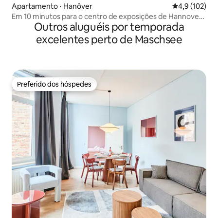
Apartamento ⋅ Hanôver
4,9 de uma av
4,9 (102)
Em 10 minutos para o centro de exposições de Hannover
Outros aluguéis por temporada
e o centro da cidade!
excelentes perto de Maschsee
Preferido dos hóspedes
Preferido dos hóspedes