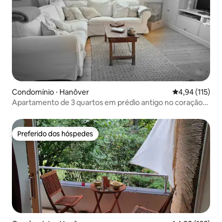
Condomínio ⋅ Hanôver
4,94 de uma av
4,94 (115)
Apartamento de 3 quartos em prédio antigo no coração
de Hannover
Preferido dos hóspedes
Preferido dos hóspedes