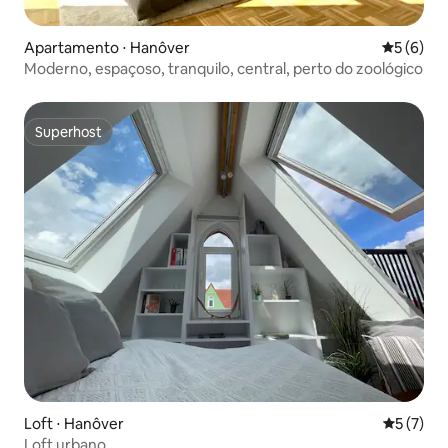
Apartamento ⋅ Hanôver
5 de uma 
5 (6)
Moderno, espaçoso, tranquilo, central, perto do zoológico
Superhost
Superhost
Loft ⋅ Hanôver
5 de uma 
5 (7)
Loft urbano