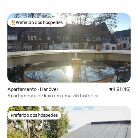
Preferido dos hóspedes
Entre os melhores preferidos dos hóspedes
Apartamento ⋅ Hanôver
4,91 de uma a
4,91 (46)
Apartamento de luxo em uma vila histórica
Preferido dos hóspedes
Preferido dos hóspedes