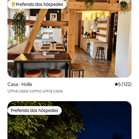
Preferido dos hóspedes
Entre os melhores preferidos dos hóspedes
Casa ⋅ Holle
5 de uma av
5 (122)
Uma casa como uma casa
Preferido dos hóspedes
Preferido dos hóspedes