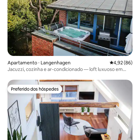
Apartamento ⋅ Langenhagen
4,92 de uma a
4,92 (86)
Jacuzzi, cozinha e ar-condicionado — loft luxuoso em
Hannover
Preferido dos hóspedes
Preferido dos hóspedes