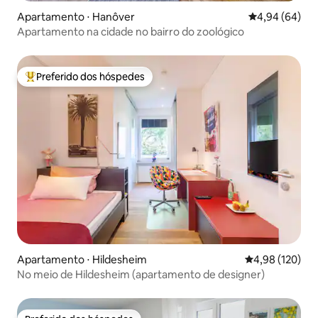
Apartamento ⋅ Hanôver
4,94 de uma av
4,94 (64)
Apartamento na cidade no bairro do zoológico
Preferido dos hóspedes
Entre os melhores preferidos dos hóspedes
Apartamento ⋅ Hildesheim
4,98 de uma av
4,98 (120)
No meio de Hildesheim (apartamento de designer)