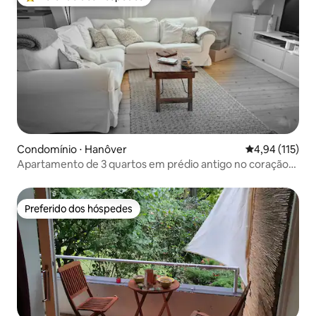
Entre os melhores preferidos dos hóspedes
Condomínio ⋅ Hanôver
4,94 de uma av
4,94 (115)
Apartamento de 3 quartos em prédio antigo no coração
de Hannover
Preferido dos hóspedes
Preferido dos hóspedes