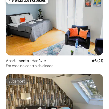
Preferido dos hóspedes
Preferido dos hóspedes
Apartamento ⋅ Hanôver
5 de uma a
5 (21)
Em casa no centro da cidade
Superhost
Superhost