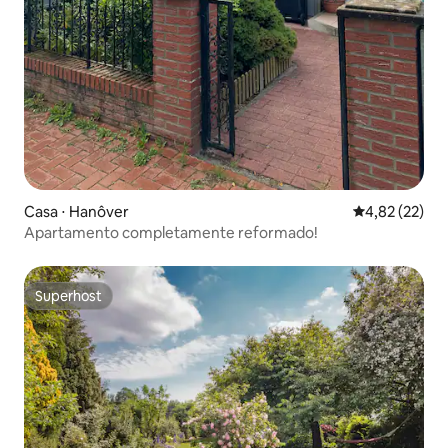
Casa ⋅ Hanôver
4,82 de uma a
4,82 (22)
Apartamento completamente reformado!
Superhost
Superhost