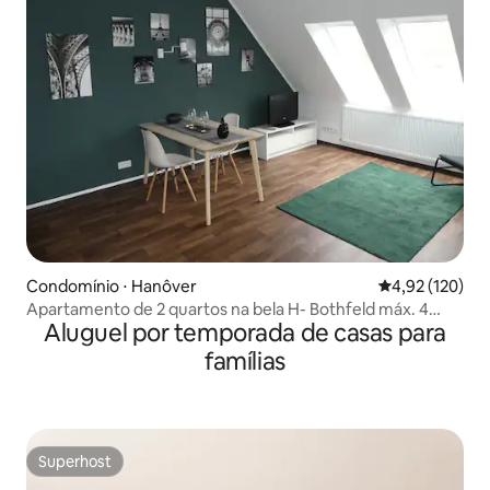
Condomínio ⋅ Hanôver
4,92 de uma av
4,92 (120)
Apartamento de 2 quartos na bela H- Bothfeld máx. 4
Aluguel por temporada de casas para
pessoas
famílias
Superhost
Superhost