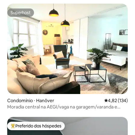
Superhost
Superhost
Condomínio ⋅ Hanôver
4,82 de uma av
4,82 (134)
Moradia central na AEGI/vaga na garagem/varanda e
Netflix
Preferido dos hóspedes
Entre os melhores preferidos dos hóspedes