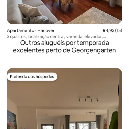
Apartamento ⋅ Hanôver
4,93 de uma a
4,93 (15)
3 quartos, localização central, varanda, elevador,
Outros aluguéis por temporada
estacionamento
excelentes perto de Georgengarten
Preferido dos hóspedes
Preferido dos hóspedes