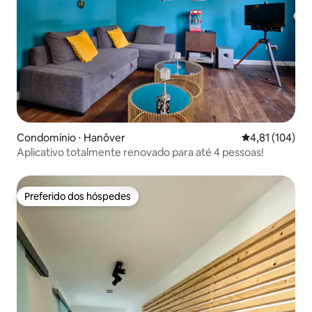
Condomínio ⋅ Hanôver
4,81 de uma av
4,81 (104)
Aplicativo totalmente renovado para até 4 pessoas!
Preferido dos hóspedes
Preferido dos hóspedes