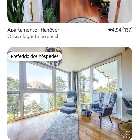
Apartamento ⋅ Hanôver
4,94 de uma av
4,94 (137)
Oásis elegante no canal
Preferido dos hóspedes
Preferido dos hóspedes