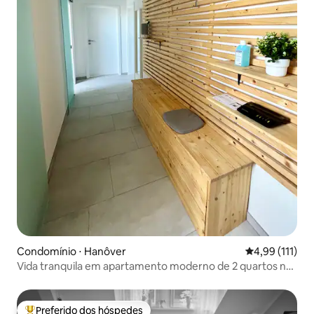
Condomínio ⋅ Hanôver
4,99 de uma av
4,99 (111)
Vida tranquila em apartamento moderno de 2 quartos no
último andar
Preferido dos hóspedes