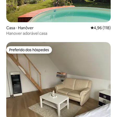
Casa ⋅ Hanôver
4,96 de uma av
4,96 (118)
Hanover adorável casa
Preferido dos hóspedes
Preferido dos hóspedes