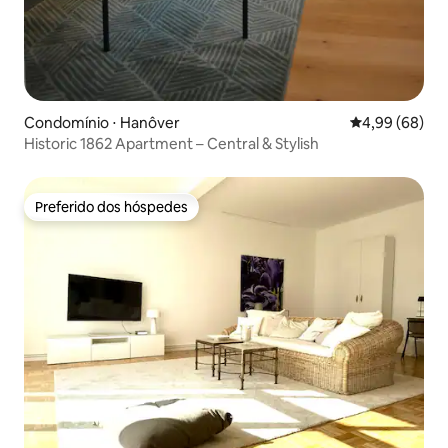
Condomínio ⋅ Hanôver
4,99 de uma av
4,99 (68)
Historic 1862 Apartment – Central & Stylish
Preferido dos hóspedes
Preferido dos hóspedes