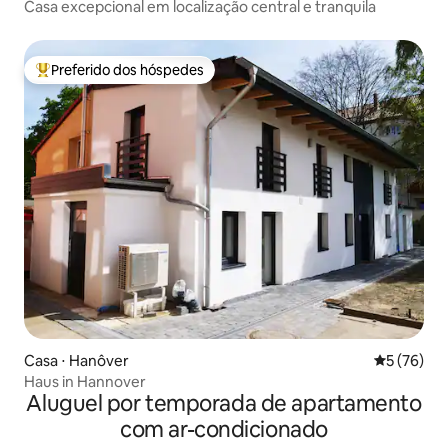
Casa excepcional em localização central e tranquila
Preferido dos hóspedes
Entre os melhores preferidos dos hóspedes
Casa ⋅ Hanôver
5 de uma a
5 (76)
Haus in Hannover
Aluguel por temporada de apartamento
com ar-condicionado