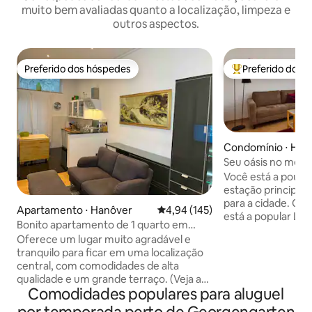
muito bem avaliadas quanto a localização, limpeza e
outros aspectos.
Preferido dos hóspedes
Preferido dos 
Preferido dos hóspedes
Entre os melhore
Condomínio ⋅ Han
Seu oásis no meio
Você está a pouco
estação principal,
para a cidade. Quase na frente da porta
Apartamento ⋅ Hanôver
4,94 de uma avaliação média de 
4,94 (145)
está a popular Lis
Bonito apartamento de 1 quarto em
agradáveis cafés, 
localização central em Hannover
Oferece um lugar muito agradável e
No final da Lister
tranquilo para ficar em uma localização
maior floresta urb
central, com comodidades de alta
Eilenriede. O apartamento é tranquilo,
qualidade e um grande terraço. (Veja as
bem iluminado, e
Comodidades populares para aluguel
fotos) Excelentes conexões de
TVs. O Wi-Fi tamb
transporte público. Também perto do
varanda. O confor