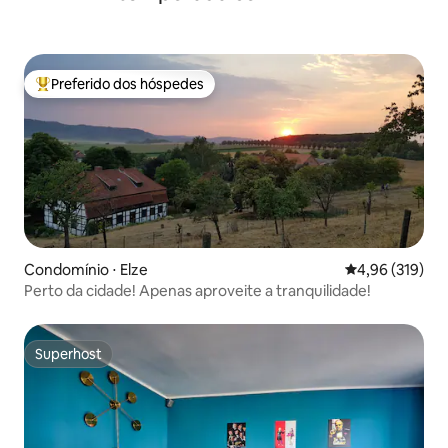
Preferido dos hóspedes
Entre os melhores preferidos dos hóspedes
Condomínio ⋅ Elze
4,96 de uma av
4,96 (319)
Perto da cidade! Apenas aproveite a tranquilidade!
Superhost
Superhost