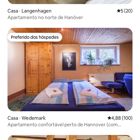
Casa ⋅ Langenhagen
5 de uma a
5 (20)
Apartamento no norte de Hanôver
Preferido dos hóspedes
Preferido dos hóspedes
Casa ⋅ Wedemark
4,88 de uma av
4,88 (100)
Apartamento confortável perto de Hannover (com
Wallbox)