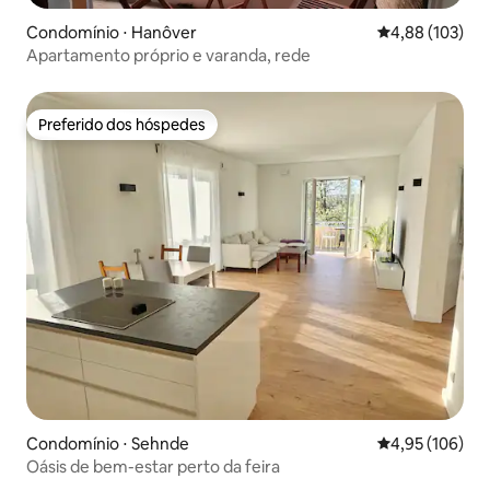
Condomínio ⋅ Hanôver
4,88 de uma av
4,88 (103)
Apartamento próprio e varanda, rede
Preferido dos hóspedes
Preferido dos hóspedes
Condomínio ⋅ Sehnde
4,95 de uma av
4,95 (106)
Oásis de bem-estar perto da feira