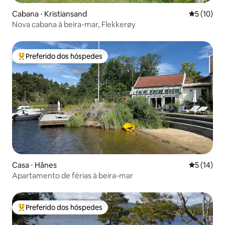
Cabana ⋅ Kristiansand
5 de uma a
5 (10)
Nova cabana à beira-mar, Flekkerøy
Preferido dos hóspedes
Entre os melhores preferidos dos hóspedes
Casa ⋅ Hånes
5 de uma a
5 (14)
Apartamento de férias à beira-mar
Preferido dos hóspedes
Entre os melhores preferidos dos hóspedes