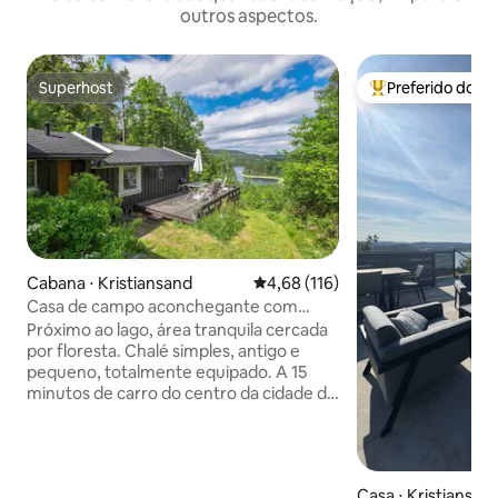
outros aspectos.
Superhost
Preferido dos 
Superhost
Entre os melhore
Cabana ⋅ Kristiansand
4,68 de uma avaliação média de 
4,68 (116)
Casa de campo aconchegante com
vistas encantadoras, perto do centro de
Próximo ao lago, área tranquila cercada
KRS
por floresta. Chalé simples, antigo e
pequeno, totalmente equipado. A 15
minutos de carro do centro da cidade de
Kristiansand, do clube de golfe, de
Dyreparken, do shopping center
(Sørlandssenteret) e do Aquarama
(Badeland), e fica a cerca de 1,5 km do
Casa ⋅ Kristiansan