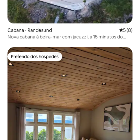
Cabana ⋅ Randesund
5 de uma 
5 (8)
Nova cabana à beira-mar com jacuzzi, a 15 minutos do
Dyreparken
Preferido dos hóspedes
Preferido dos hóspedes