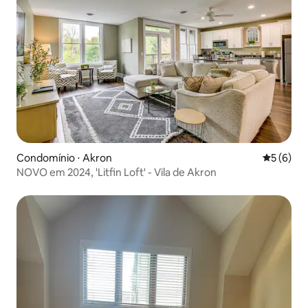
Condomínio ⋅ Akron
5 de uma 
5 (6)
NOVO em 2024, 'Litfin Loft' - Vila de Akron