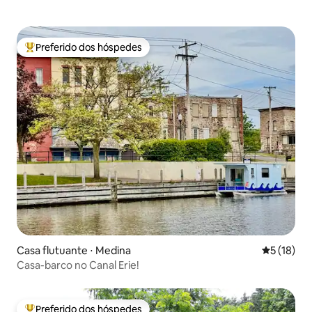
Preferido dos hóspedes
Entre os melhores preferidos dos hóspedes
Casa flutuante ⋅ Medina
5 de uma a
5 (18)
Casa-barco no Canal Erie!
Preferido dos hóspedes