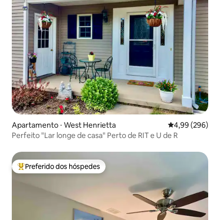
Apartamento ⋅ West Henrietta
4,99 de uma ava
4,99 (296)
Perfeito "Lar longe de casa" Perto de RIT e U de R
Preferido dos hóspedes
Entre os melhores preferidos dos hóspedes