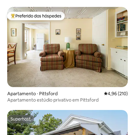
Preferido dos hóspedes
Entre os melhores preferidos dos hóspedes
Apartamento ⋅ Pittsford
4,96 de uma av
4,96 (210)
Apartamento estúdio privativo em Pittsford
Superhost
Superhost