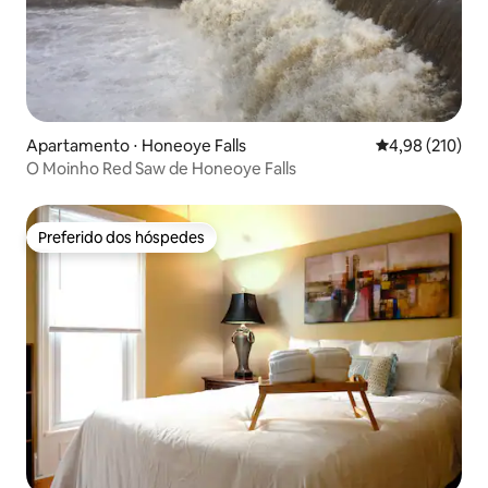
Apartamento ⋅ Honeoye Falls
4,98 de uma av
4,98 (210)
O Moinho Red Saw de Honeoye Falls
Preferido dos hóspedes
Preferido dos hóspedes