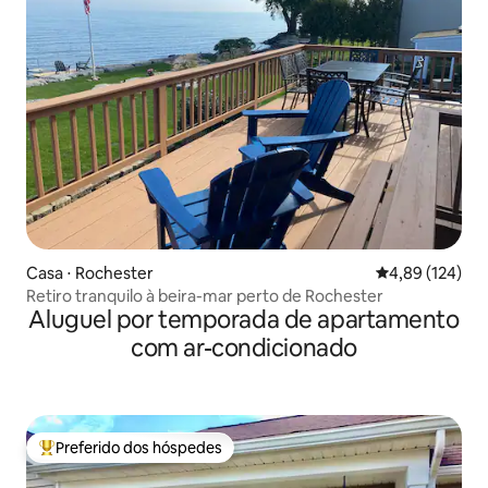
Casa ⋅ Rochester
4,89 de uma av
4,89 (124)
Retiro tranquilo à beira-mar perto de Rochester
Aluguel por temporada de apartamento
com ar-condicionado
Preferido dos hóspedes
Entre os melhores preferidos dos hóspedes