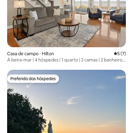
Casa de campo ⋅ Hilton
5 de uma 
5 (7)
À beira-mar | 4 hóspedes | 1 quarto | 2 camas | 2 banheiros
completos
Preferido dos hóspedes
Preferido dos hóspedes