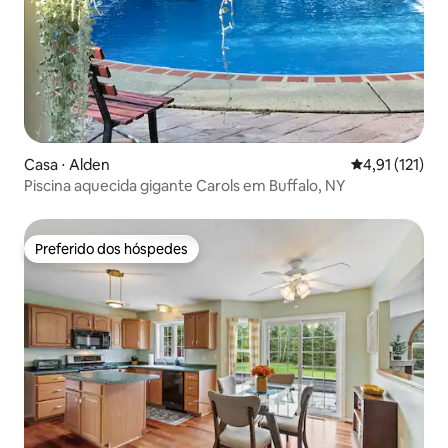
Casa ⋅ Alden
4,91 de uma av
4,91 (121)
Piscina aquecida gigante Carols em Buffalo, NY
Preferido dos hóspedes
Preferido dos hóspedes