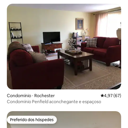
Condomínio ⋅ Rochester
4,97 de uma a
4,97 (67)
Condomínio Penfield aconchegante e espaçoso
Preferido dos hóspedes
Preferido dos hóspedes