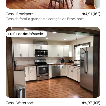
Casa ⋅ Brockport
4,91 de uma av
4,91 (162)
Casa de família grande no coração de Brockport
Preferido dos hóspedes
Preferido dos hóspedes
Casa ⋅ Waterport
4,97 de uma av
4,97 (105)