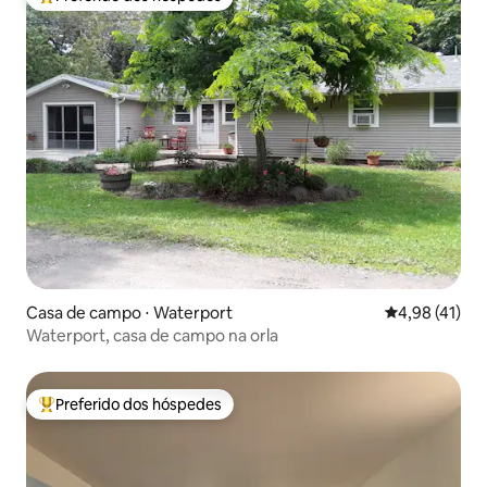
Entre os melhores preferidos dos hóspedes
Casa de campo ⋅ Waterport
4,98 de uma a
4,98 (41)
Waterport, casa de campo na orla
Preferido dos hóspedes
Entre os melhores preferidos dos hóspedes