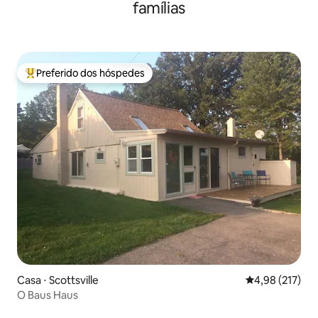
famílias
Preferido dos hóspedes
Entre os melhores preferidos dos hóspedes
Casa ⋅ Scottsville
4,98 de uma av
4,98 (217)
O Baus Haus