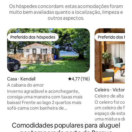
Os hóspedes concordam: estas acomodações foram
muito bem avaliadas quanto a localização, limpeza e
outros aspectos.
Preferido dos hóspedes
Preferido dos hó
Preferido dos hóspedes
Preferido dos hó
Casa ⋅ Kendall
4,77 de uma avaliação média de 
4,77 (116)
A cabana do amor
Celeiro ⋅ Victor
Inverno agradável e aconchegante,
Celeiro de alta vi
consiga uma maneira com taxas mais
O celeiro foi con
baixas! Frente ao lago 2 quartos mais
um celeiro de fen
sofá-cama com banheira de
espaço de estar ac
hidromassagem com vista para o belo
uma mistura de rú
Lago Ontário. Este recém-remodelado 2
Comodidades populares para aluguel
em um. Esta estadia única oferece uma
quartos no Lago Ontário fica a 20 milhas
fuga tranquila e si
a oeste de Rochester, NY. 2 camas king,