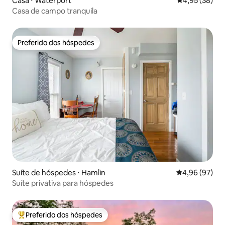
Casa ⋅ Waterport
4,95 de uma a
4,95 (38)
Casa de campo tranquila
Preferido dos hóspedes
Preferido dos hóspedes
Suíte de hóspedes ⋅ Hamlin
4,96 de uma a
4,96 (97)
Suíte privativa para hóspedes
Preferido dos hóspedes
Entre os melhores preferidos dos hóspedes