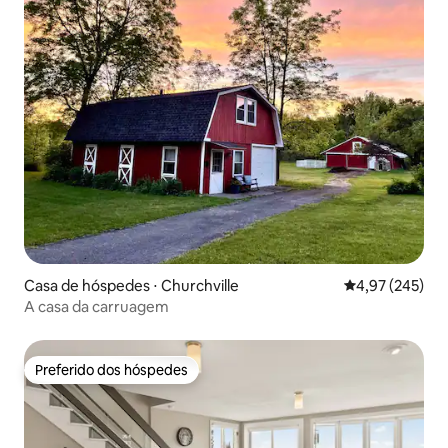
Casa de hóspedes ⋅ Churchville
4,97 de uma av
4,97 (245)
A casa da carruagem
Preferido dos hóspedes
Preferido dos hóspedes