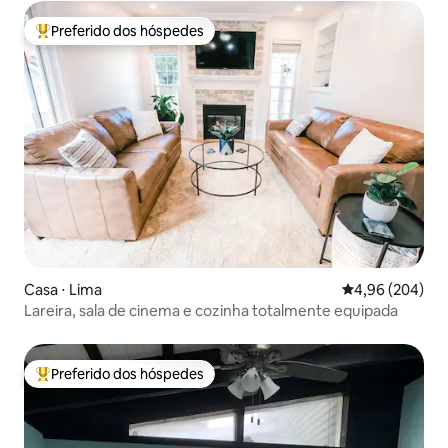
Preferido dos hóspedes
Entre os melhores preferidos dos hóspedes
Casa ⋅ Lima
4,96 de uma ava
4,96 (204)
Lareira, sala de cinema e cozinha totalmente equipada
Preferido dos hóspedes
Entre os melhores preferidos dos hóspedes