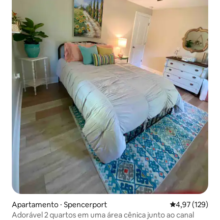
Apartamento ⋅ Spencerport
4,97 de uma av
4,97 (129)
Adorável 2 quartos em uma área cênica junto ao canal