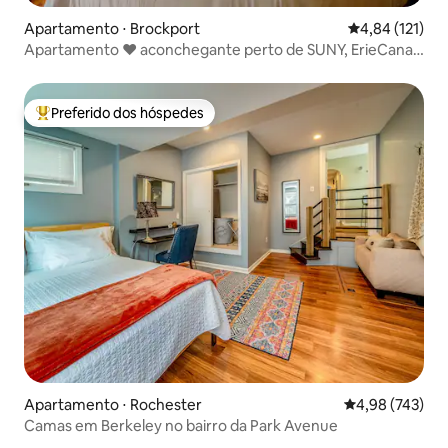
Apartamento ⋅ Brockport
4,84 de uma av
4,84 (121)
Apartamento ❤️ aconchegante perto de SUNY, ErieCanal
Bkpt village❤️
Preferido dos hóspedes
Entre os melhores preferidos dos hóspedes
Apartamento ⋅ Rochester
4,98 de uma av
4,98 (743)
Camas em Berkeley no bairro da Park Avenue