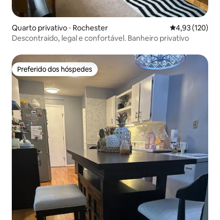
Quarto privativo ⋅ Rochester
4,93 de uma av
4,93 (120)
Descontraído, legal e confortável. Banheiro privativo
Preferido dos hóspedes
Preferido dos hóspedes