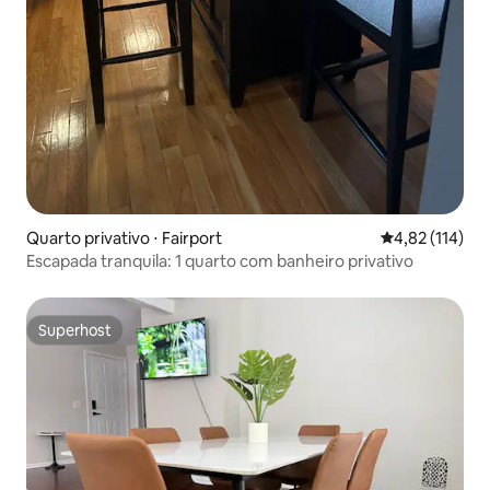
Quarto privativo ⋅ Fairport
4,82 de uma av
4,82 (114)
Escapada tranquila: 1 quarto com banheiro privativo
Superhost
Superhost