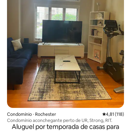
Condomínio ⋅ Rochester
4,81 de uma av
4,81 (118)
Condomínio aconchegante perto de UR, Strong, RIT.
Aluguel por temporada de casas para