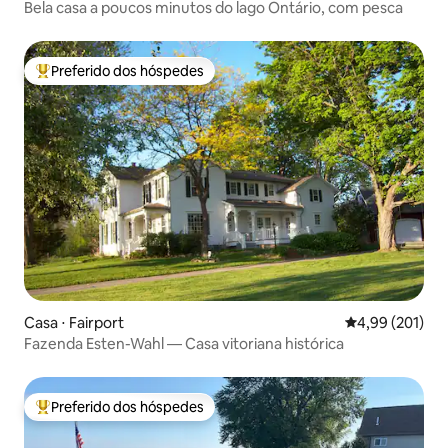
Bela casa a poucos minutos do lago Ontário, com pesca
Preferido dos hóspedes
Entre os melhores preferidos dos hóspedes
Casa ⋅ Fairport
4,99 de uma av
4,99 (201)
Fazenda Esten-Wahl — Casa vitoriana histórica
Preferido dos hóspedes
Entre os melhores preferidos dos hóspedes