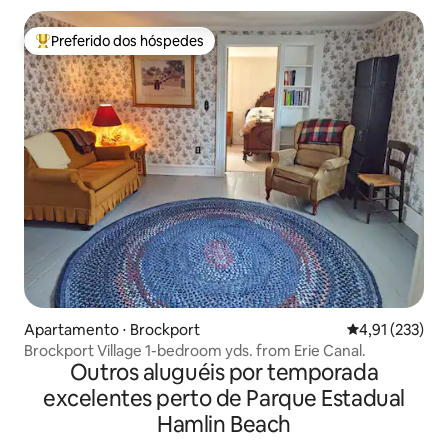
Preferido dos hóspedes
Entre os melhores preferidos dos hóspedes
Apartamento ⋅ Brockport
4,91 de uma av
4,91 (233)
Brockport Village 1-bedroom yds. from Erie Canal.
Outros aluguéis por temporada
excelentes perto de Parque Estadual
Hamlin Beach