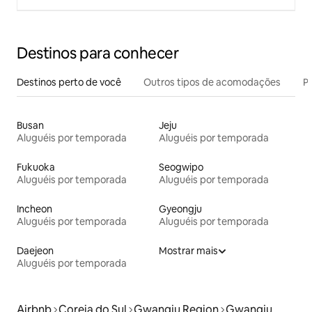
Destinos para conhecer
Destinos perto de você
Outros tipos de acomodações
Pr
Busan
Jeju
Aluguéis por temporada
Aluguéis por temporada
Fukuoka
Seogwipo
Aluguéis por temporada
Aluguéis por temporada
Incheon
Gyeongju
Aluguéis por temporada
Aluguéis por temporada
Daejeon
Mostrar mais
Aluguéis por temporada
Airbnb
Coreia do Sul
Gwangju Region
Gwangju