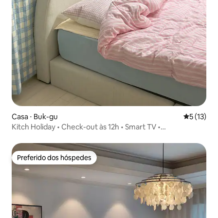
Casa ⋅ Buk-gu
5 de uma a
5 (13)
Kitch Holiday • Check-out às 12h • Smart TV •
Acomodação aconchegante e moderna • 103
Preferido dos hóspedes
Preferido dos hóspedes