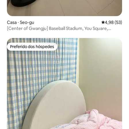
Casa ⋅ Seo-gu
4,98 de uma a
4,98 (53)
[Center of Gwangju] Baseball Stadium, You Square,
Terminal New Accommodation
Preferido dos hóspedes
Preferido dos hóspedes