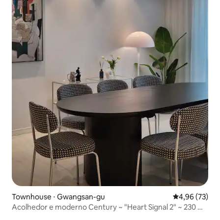
Townhouse ⋅ Gwangsan-gu
4,96 de uma a
4,96 (73)
Acolhedor e moderno Century ~ "Heart Signal 2" ~ 230 m²
em mezanino / Famílias grandes são bem-vindas /