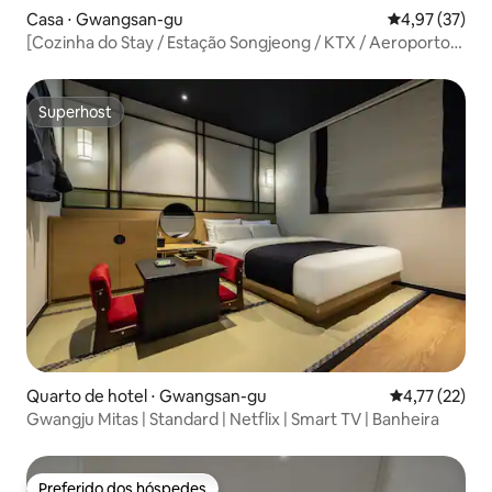
Casa ⋅ Gwangsan-gu
4,97 de uma a
4,97 (37)
[Cozinha do Stay / Estação Songjeong / KTX / Aeroporto
de Gwangju / Metrô / Festa / Produtos para bebês]
Superhost
Superhost
Quarto de hotel ⋅ Gwangsan-gu
4,77 de uma a
4,77 (22)
Gwangju Mitas | Standard | Netflix | Smart TV | Banheira
Preferido dos hóspedes