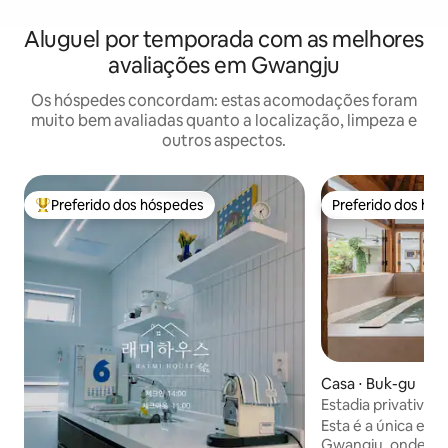
Aluguel por temporada com as melhores
avaliações em Gwangju
Os hóspedes concordam: estas acomodações foram
muito bem avaliadas quanto a localização, limpeza e
outros aspectos.
Preferido dos hóspedes
Preferido dos hó
Entre os melhores preferidos dos hóspedes
Preferido dos hó
Casa ⋅ Buk-gu
Estadia privativa 
cidade
Esta é a única est
Gwangju, onde vo