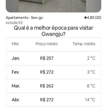
Apartamento ⋅ Seo-gu
4,85 de uma a
4,85 (20)
estadia 92
Qual é a melhor época para visitar
Gwangju?
Mês
Preço médio
Temp. média
Jan.
R$ 257
2 °C
Fev.
R$ 272
3 °C
Mar.
R$ 262
8 °C
Abr.
R$ 272
14 °C