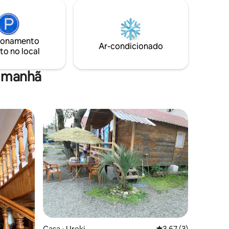
ionamento
Ar-condicionado
to no local
a manhã
Casa ⋅ Ureki
3,67 de uma avaliaçã
3,67 (3)