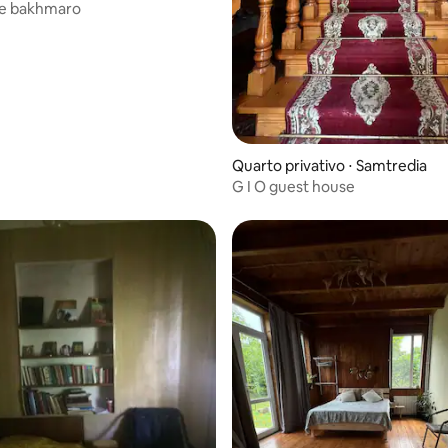
de bakhmaro
Quarto privativo ⋅ Samtredia
G I O guest house