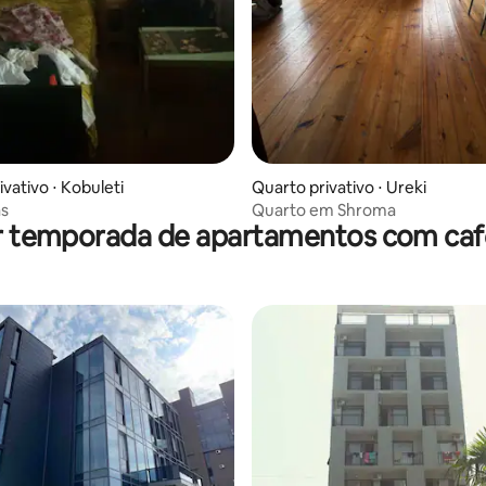
vativo ⋅ Kobuleti
Quarto privativo ⋅ Ureki
as
Quarto em Shroma
r temporada de apartamentos com ca