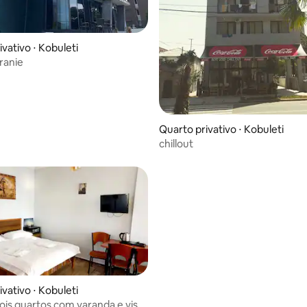
vativo ⋅ Kobuleti
ranie
Quarto privativo ⋅ Kobuleti
chillout
vativo ⋅ Kobuleti
dois quartos com varanda e vista