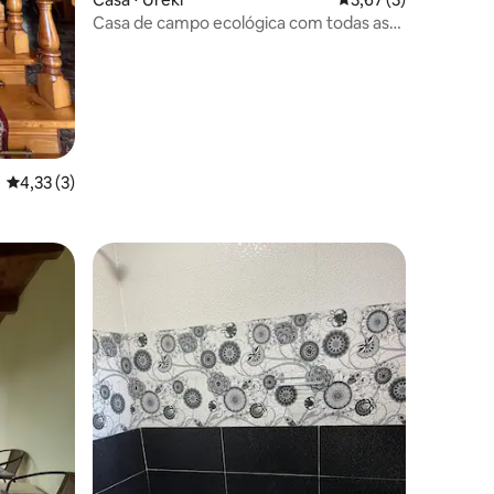
Casa de campo ecológica com todas as
comodidades.
4,33 de uma avaliação média de 5, 3 avaliações
4,33 (3)