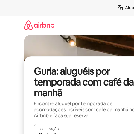
Pular
Algu
para
o
conteúdo
Guria: aluguéis por
temporada com café da
manhã
Encontre aluguel por temporada de
acomodações incríveis com café da manhã n
Airbnb e faça sua reserva
Localização