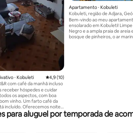
Apartamento ⋅ Kobuleti
Kobuleti, região de Adjara, Geó
apartamento ensolarado
Bem-vindo ao meu apartamen
ensolarado em Kobuleti! Limpe
Negro e a ampla praia de areia e
bosque de pinheiros, o ar mari
fresco, todas as conveniências
modernas em, Wi-Fi gratuito e
enorme terraço para banhos de
Instalações ao redor: aluguel d
bicicletas, cafés\restaurantes
local e internacional, playgroun
crianças, não muito longe da pr
vativo ⋅ Kobuleti
4,9 de uma avaliação média de 5, 10 avalia
4,9 (10)
areia magnética de Batumi e Ur
R&R com café da manhã incluso
Ambiente acolhedor e amigáve
 receber hóspedes e cuidar
redor, discotecas, jardim botân
todos os aspectos, com boa
em dois passos perto! Venha, 
bom vinho. Um farto café da
aproveite!
á incluído. Oferecemos noites
es para aluguel por temporada de ac
sco, ajudamos no
ento da viagem e temos o
 oferecer uma sessão de
to com o anfitrião. Somos