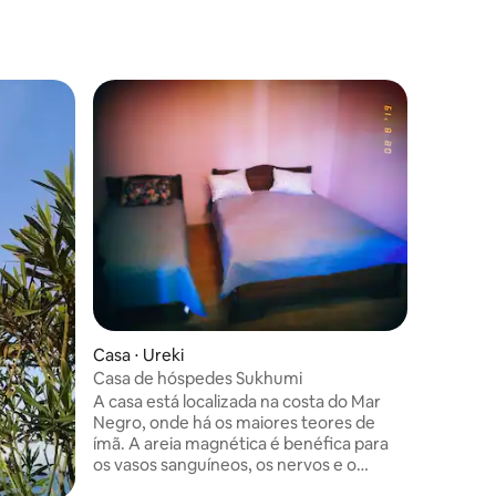
Casa ⋅ Ko
Oásis de
A casa es
da cidade
pisos Hat Zwie e jard
possibilidad
instalaçõ
gesto. Os
andares.
praia. Mui
a 400 met
conexão 
Casa ⋅ Ureki
3 km. Bo
Casa de hóspedes Sukhumi
atrações,
A casa está localizada na costa do Mar
caminhad
Negro, onde há os maiores teores de
seu pedi
ímã. A areia magnética é benéfica para
os vasos sanguíneos, os nervos e o
coração. O segundo andar é todo da