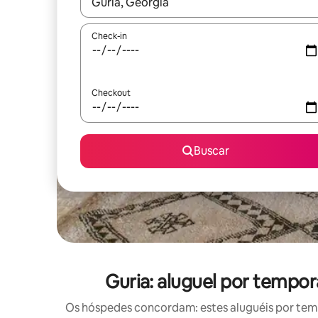
Quando os resultados estiverem disponíveis, expl
Check-in
Checkout
Buscar
Guria: aluguel por temp
Os hóspedes concordam: estes aluguéis por tem