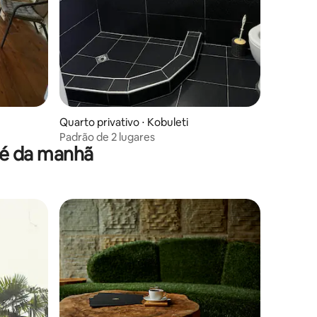
Quarto privativo ⋅ Kobuleti
Padrão de 2 lugares
fé da manhã