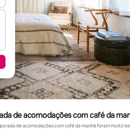
ore-os usando as seta para cima e para baixo do teclado ou tocando e
orada de acomodações com café da man
porada de acomodações com café da manhã foram muito bem 