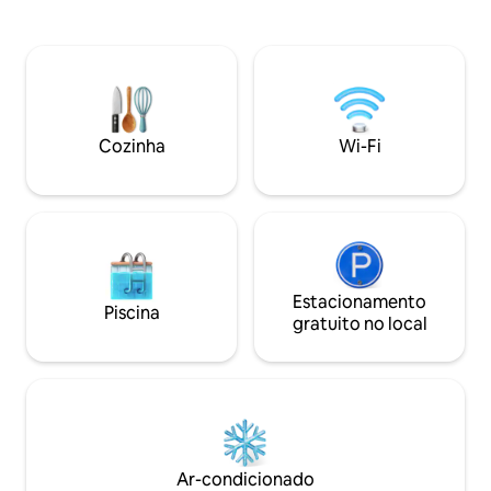
Combinando charme histórico com
é acessado no nível do lado da
design moderno, dispõe de quatro
montanha. Tem um
espaços de dormir, um layout aberto e
magnífico vale de
luminoso, uma nova cozinha, uma
sujeita a proteção
varanda e um terraço para a vida ao ar
caminhada do cen
livre, criando um espaço que parece
Relaxamento total
deslumbrante e profundamente
as oliveiras, priv
Cozinha
Wi-Fi
confortável. Uma verdadeira escapada
história, gastrono
italiana à beira do lago.
Molise.
Estacionamento
Piscina
gratuito no local
Ar-condicionado