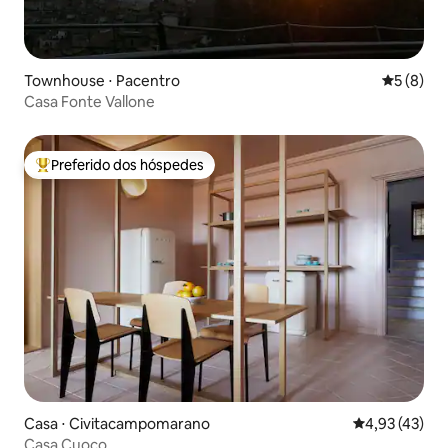
Townhouse ⋅ Pacentro
5 de uma 
5 (8)
Casa Fonte Vallone
Preferido dos hóspedes
Entre os melhores preferidos dos hóspedes
Casa ⋅ Civitacampomarano
4,93 de uma a
4,93 (43)
Casa Cuoco