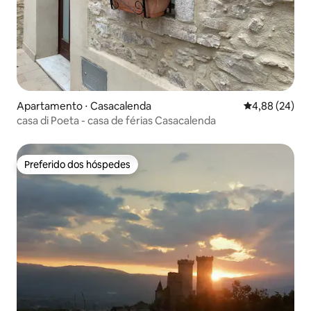
Apartamento ⋅ Casacalenda
4,88 de uma a
4,88 (24)
casa di Poeta - casa de férias Casacalenda
Preferido dos hóspedes
Preferido dos hóspedes