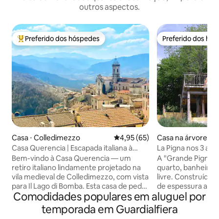
outros aspectos.
Preferido dos hóspedes
Preferido dos hó
Entre os melhores preferidos dos hóspedes
Preferido dos hó
Casa ⋅ Colledimezzo
4,95 de uma avaliação média de
4,95 (65)
Casa na árvore ⋅ 
Casa Querencia | Escapada italiana à
La Pigna nos 3 alb
beira do lago
Bem-vindo à Casa Querencia — um
A "Grande Pigna" 
retiro italiano lindamente projetado na
quarto, banheiro, 
vila medieval de Colledimezzo, com vista
livre. Construído em um abeto de 4,5 cm
para Il Lago di Bomba. Esta casa de pedra
de espessura a 71
Comodidades populares em aluguel por
restaurada com carinho oferece algo
nível do mar, está
raro: vista panorâmica para o lago e para
plataforma de mad
temporada em Guardialfiera
a montanha em todos os ambientes.
altura entre um carvalho, Sorbo e avelã e