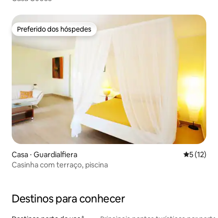
Preferido dos hóspedes
Preferido dos hóspedes
Casa ⋅ Guardialfiera
5 de uma a
5 (12)
Casinha com terraço, piscina
Destinos para conhecer