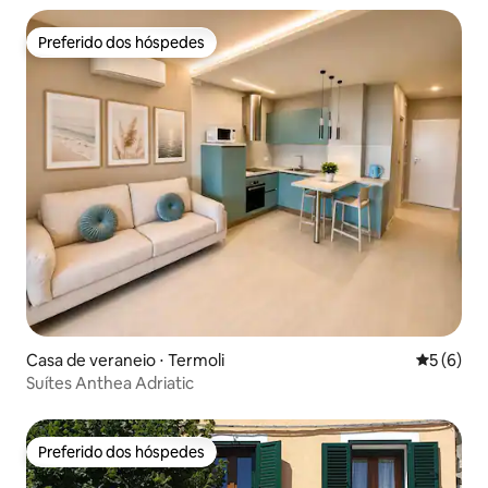
Preferido dos hóspedes
Preferido dos hóspedes
Casa de veraneio ⋅ Termoli
5 de uma 
5 (6)
Suítes Anthea Adriatic
Preferido dos hóspedes
Preferido dos hóspedes