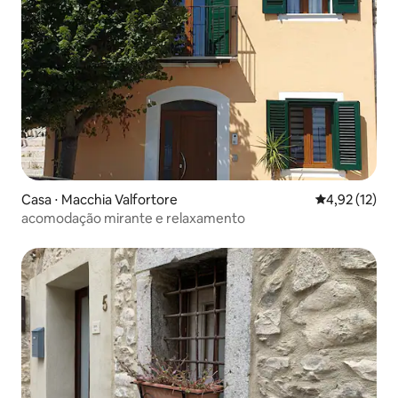
Casa ⋅ Macchia Valfortore
4,92 de uma a
4,92 (12)
acomodação mirante e relaxamento