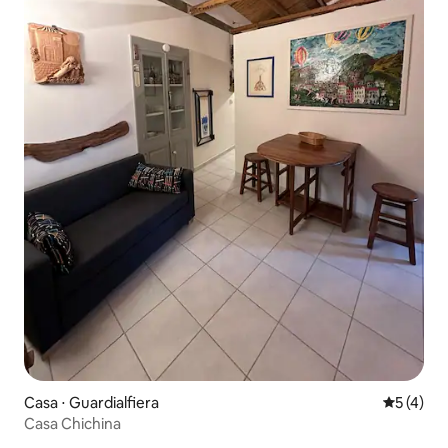
Casa ⋅ Guardialfiera
5 de uma 
5 (4)
Casa Chichina