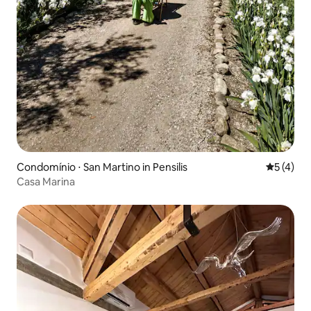
Condomínio ⋅ San Martino in Pensilis
5 de uma 
5 (4)
Casa Marina