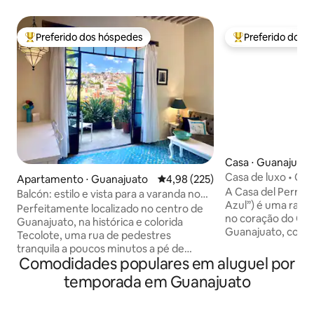
Preferido dos hóspedes
Preferido dos 
Entre os melhores preferidos dos hóspedes
Entre os melhore
Casa ⋅ Guanajuato
Casa de luxo • Co
Apartamento ⋅ Guanajuato
4,98 de uma avaliação média de 
4,98 (225)
Caminhe por toda
A Casa del Perro 
Balcón: estilo e vista para a varanda no
Azul”) é uma rara 
centro
Perfeitamente localizado no centro de
no coração do Cen
Guanajuato, na histórica e colorida
Guanajuato, com 
Tecolote, uma rua de pedestres
banheiros moderno
tranquila a poucos minutos a pé de
de três quartos of
Comodidades populares em aluguel por
abundantes restaurantes, bares, teatros
táxi e fica a cinco
e atividades. Este apartamento oferece
temporada em Guanajuato
do Teatro Juárez 
vistas incríveis, charme do velho mundo
restaurantes de Guan
e conveniências modernas. A varanda
terraços ao ar liv