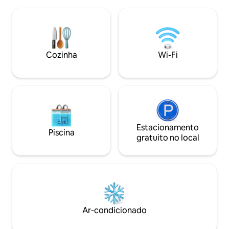
fica ao lado de uma confortável área de
telhado oferecem 
estar/jantar/cozinha, um ótimo espaço
toda a cidade — pr
para curtir e relaxar. O quarto separado
lindamente resta
tem 2 armários e uma cama confortável
experiência inesq
o suficiente para garantir-lhe uma
fabulosa noite de descanso.
Cozinha
Wi-Fi
Estacionamento
Piscina
gratuito no local
Ar-condicionado