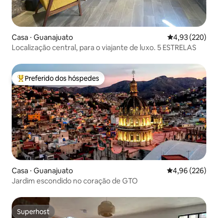
Casa ⋅ Guanajuato
4,93 de uma av
4,93 (220)
Localização central, para o viajante de luxo. 5 ESTRELAS
Preferido dos hóspedes
Entre os melhores preferidos dos hóspedes
Casa ⋅ Guanajuato
4,96 de uma ava
4,96 (226)
Jardim escondido no coração de GTO
Superhost
Superhost