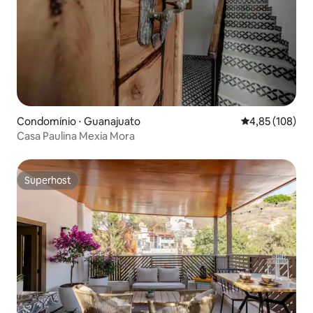
Condomínio ⋅ Guanajuato
4,85 de uma av
4,85 (108)
Casa Paulina Mexia Mora
Superhost
Superhost