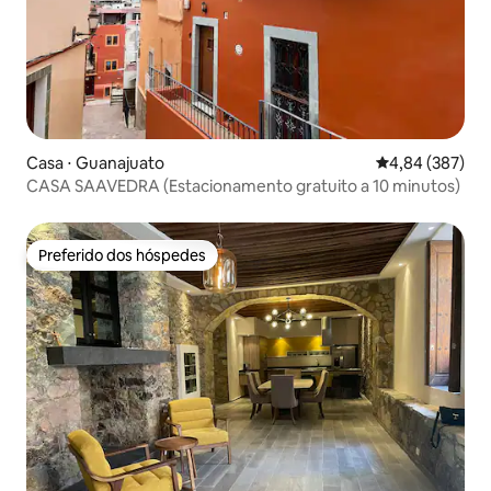
Casa ⋅ Guanajuato
4,84 de uma ava
4,84 (387)
CASA SAAVEDRA (Estacionamento gratuito a 10 minutos)
Preferido dos hóspedes
Preferido dos hóspedes