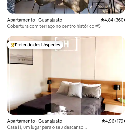
Apartamento ⋅ Guanajuato
4,84 de uma ava
4,84 (360)
Cobertura com terraço no centro histórico #5
Preferido dos hóspedes
Entre os melhores preferidos dos hóspedes
Apartamento ⋅ Guanajuato
4,96 de uma av
4,96 (179)
Casa H, um lugar para o seu descanso...