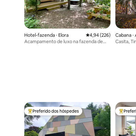
Hotel-fazenda ⋅ Elora
4,94 de uma avaliação m
4,94 (226)
Cabana ⋅
Acampamento de luxo na fazenda de
Casita, T
girassóis Elora
Preferido dos hóspedes
Prefe
Entre os melhores preferidos dos hóspedes
Entre os