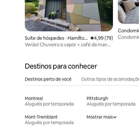
Condomínio
Condomíni
Suíte de hóspedes ⋅ Hamilto
4,99 de uma avaliação 
4,99 (79)
resort
n, Dundas
Verão! Chuveiro a vapor + café da manhã
+ banheira de hidromassagem na
cobertura
Destinos para conhecer
Destinos perto de você
Outros tipos de acomodaçõ
Montreal
Pittsburgh
Aluguéis por temporada
Aluguéis por temporada
Mont-Tremblant
Mostrar mais
Aluguéis por temporada