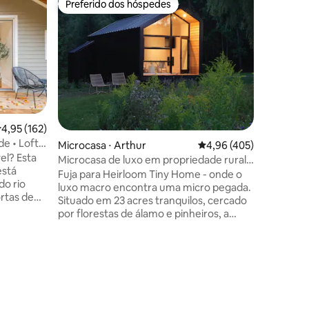
Preferido dos hóspedes
Prefe
os hóspedes
Preferido dos hóspedes
Entre o
Loft priv
projetor
Bem-vin
única, pr
inspirada
Schoolho
Toronto
LIFE, este
sauna, u
fogão a l
,95 de uma avaliação média de 5, 162 avaliações
4,95 (162)
repleto 
e • Loft e
Microcasa ⋅ Arthur
4,96 de uma avaliação 
4,96 (405)
tropicai
el? Esta
tela giga
Microcasa de luxo em propriedade rural
está
cinema. R
tranquila
Fuja para Heirloom Tiny Home - onde o
do rio
percorra 
luxo macro encontra uma micro pegada.
rtas de
espaços a
Situado em 23 acres tranquilos, cercado
e para
permacult
por florestas de álamo e pinheiros, a
cíficos do
apenas 10 minutos da pitoresca cidade
a ao ar
de Elora. Acorde com vistas serenas da
ensas.
lagoa enquanto cavalos e ovelhas
ções
nte,
pastam na sua vista. Lençóis orgânicos,
rtável
sabonetes artesanais e um banheiro tipo
a as
spa acalmam os sentidos. Aconchegue-
os
se perto da lareira interna e contemple