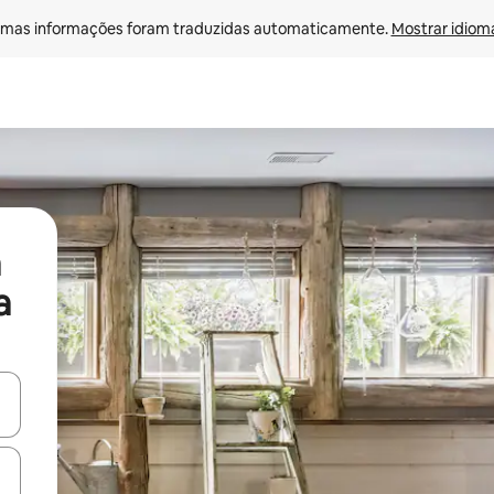
mas informações foram traduzidas automaticamente. 
Mostrar idioma
a
ore-os usando as seta para cima e para baixo do teclado ou tocando e