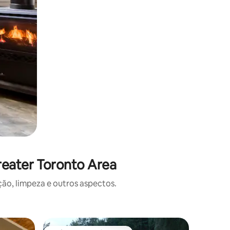
reater Toronto Area
o, limpeza e outros aspectos.
Hotel-fa