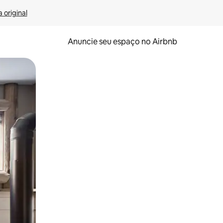
 original
Anuncie seu espaço no Airbnb
 deslizando o dedo na tela.