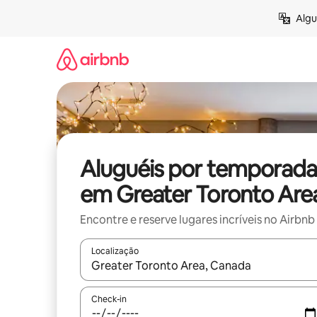
Pular
Algu
para
o
conteúdo
Aluguéis por temporada
em Greater Toronto Are
Encontre e reserve lugares incríveis no Airbnb
Localização
Quando os resultados estiverem disponíveis, expl
Check-in