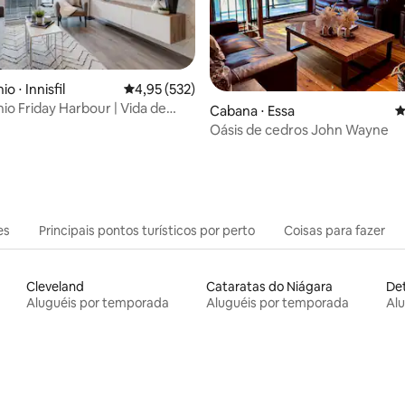
 ⋅ Innisfil
4,95 de uma avaliação média de 5, 532 avalia
4,95 (532)
o Friday Harbour | Vida de
média de 5, 79 avaliações
Cabana ⋅ Essa
4
Oásis de cedros John Wayne
es
Principais pontos turísticos por perto
Coisas para fazer
Cleveland
Cataratas do Niágara
Det
Aluguéis por temporada
Aluguéis por temporada
Al