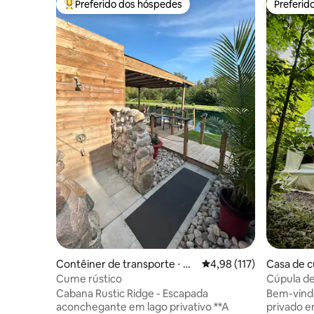
Preferido dos hóspedes
Preferid
Entre os melhores preferidos dos hóspedes
Preferid
Contêiner de transporte ⋅ Cl
4,98 de uma avaliação m
4,98 (117)
Casa de c
arington
Cume rústico
Cúpula d
energia pú
Cabana Rustic Ridge - Escapada
Bem-vind
aconchegante em lago privativo **A
privado e