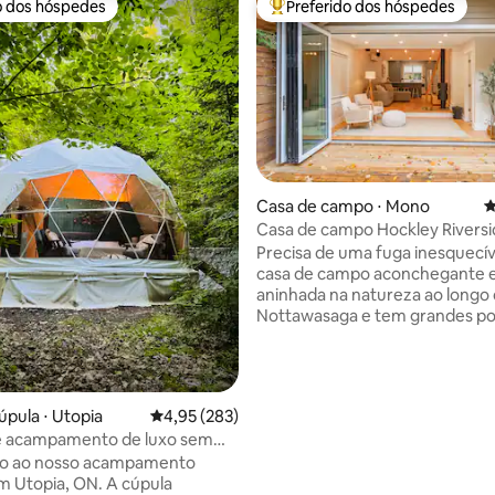
o dos hóspedes
Preferido dos hóspedes
o dos hóspedes
Entre os melhores preferidos d
Casa de campo ⋅ Mono
4
Casa de campo Hockley Riversid
beliche
Precisa de uma fuga inesquecív
casa de campo aconchegante 
aninhada na natureza ao longo 
Nottawasaga e tem grandes po
painel que se abrem totalment
vistas dignas de fotos e sons pa
rio. Uma nova e incrível fogueir
livre com cadeiras de ovo susp
édia de 5, 117 avaliações
úpula ⋅ Utopia
4,95 de uma avaliação média de 5, 283 avalia
4,95 (283)
Uma lareira interna aconchega
e acampamento de luxo sem
juntamente com um sofá confo
blica na floresta
o ao nosso acampamento
que tem um projetor acima par
m Utopia, ON. A cúpula
melhores noites de cinema. Pis