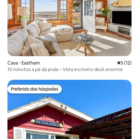
Casa ⋅ Eastham
5 de uma a
5 (12)
10 minutos a pé da praia – Vista incrível e deck enorme
Preferido dos hóspedes
Preferido dos hóspedes