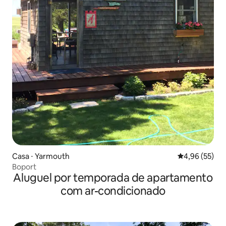
Casa ⋅ Yarmouth
4,96 de uma a
4,96 (55)
Boport
Aluguel por temporada de apartamento
com ar-condicionado