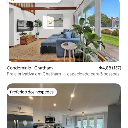
Entre os melhores preferidos dos hóspedes
Condomínio ⋅ Chatham
4,88 de uma av
4,88 (137)
Praia privativa em Chatham — capacidade para 5 pessoas
Preferido dos hóspedes
Preferido dos hóspedes