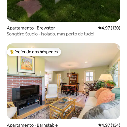
Apartamento ⋅ Brewster
4,97 de uma av
4,97 (130)
Songbird Studio - Isolado, mas perto de tudo!
Preferido dos hóspedes
Entre os melhores preferidos dos hóspedes
Apartamento ⋅ Barnstable
4,97 de uma av
4,97 (134)