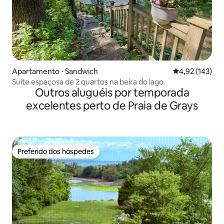
Apartamento ⋅ Sandwich
4,92 de uma av
4,92 (143)
Suíte espaçosa de 2 quartos na beira do lago
Outros aluguéis por temporada
excelentes perto de Praia de Grays
Preferido dos hóspedes
Preferido dos hóspedes