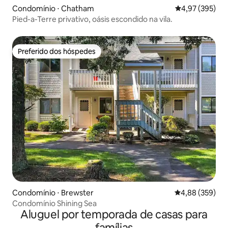
Condomínio ⋅ Chatham
4,97 de uma av
4,97 (395)
Pied-a-Terre privativo, oásis escondido na vila.
Preferido dos hóspedes
Preferido dos hóspedes
Condomínio ⋅ Brewster
4,88 de uma ava
4,88 (359)
Condomínio Shining Sea
Aluguel por temporada de casas para
famílias