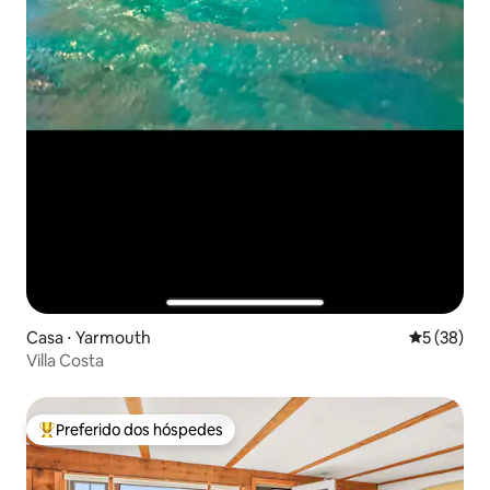
Casa ⋅ Yarmouth
5 de uma a
5 (38)
Villa Costa
Preferido dos hóspedes
Entre os melhores preferidos dos hóspedes