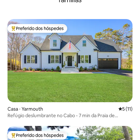
Preferido dos hóspedes
Entre os melhores preferidos dos hóspedes
Casa ⋅ Yarmouth
5 de uma a
5 (11)
Refúgio deslumbrante no Cabo - 7 min da Praia de
Mayflower
Preferido dos hóspedes
Entre os melhores preferidos dos hóspedes