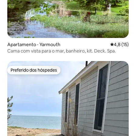
Apartamento ⋅ Yarmouth
4,8 de uma a
4,8 (15)
Cama com vista para o mar, banheiro, kit. Deck. Spa.
Preferido dos hóspedes
Preferido dos hóspedes