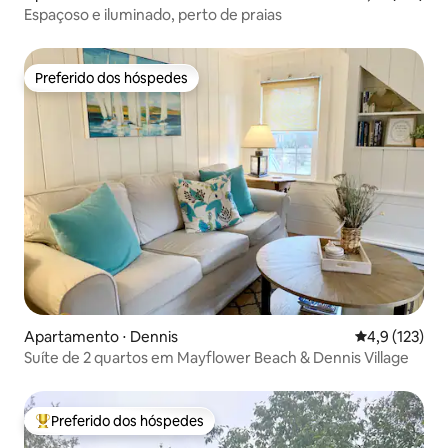
Espaçoso e iluminado, perto de praias
Preferido dos hóspedes
Preferido dos hóspedes
Apartamento ⋅ Dennis
4,9 de uma av
4,9 (123)
Suíte de 2 quartos em Mayflower Beach & Dennis Village
Preferido dos hóspedes
Entre os melhores preferidos dos hóspedes