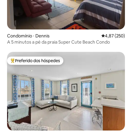
Condomínio ⋅ Dennis
4,87 de uma av
4,87 (250)
A 5 minutos a pé da praia Super Cute Beach Condo
Preferido dos hóspedes
Entre os melhores preferidos dos hóspedes