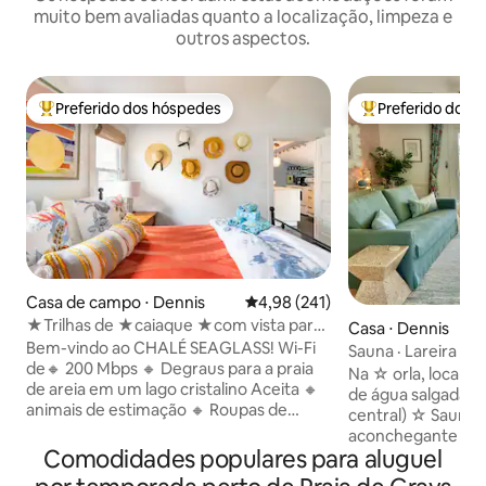
muito bem avaliadas quanto a localização, limpeza e
outros aspectos.
Preferido dos hóspedes
Preferido dos 
Entre os melhores preferidos dos hóspedes
Entre os melhore
Casa de campo ⋅ Dennis
4,98 de uma avaliação média de 
4,98 (241)
★Trilhas de ★caiaque ★com vista para
Casa ⋅ Dennis
a★ água que aceitam animais de
Bem-vindo ao CHALÉ SEAGLASS! Wi-Fi
Sauna · Lareira · F
estimação ★
de🔸 200 Mbps 🔸 Degraus para a praia
king · Cães permit
Na ☆ orla, localiza
de areia em um lago cristalino Aceita 🔸
de água salgada (
animais de estimação 🔸 Roupas de
central) ☆ Sauna 
cama e toalhas estão incluídas. Serão
aconchegante (elé
feitas camas 🔸 Nade, pesque ou use
Comodidades populares para aluguel
estações ☆ 1% do
nossos 2 caiaques e 2 SUP's 🔸 Pátio
sem fins lucrativ