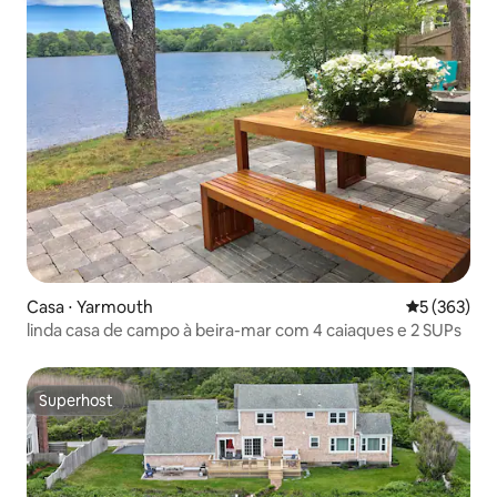
Casa ⋅ Yarmouth
5 de uma av
5 (363)
linda casa de campo à beira-mar com 4 caiaques e 2 SUPs
Superhost
Superhost