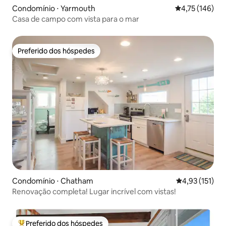
Condomínio ⋅ Yarmouth
4,75 de uma av
4,75 (146)
Casa de campo com vista para o mar
Preferido dos hóspedes
Preferido dos hóspedes
Condomínio ⋅ Chatham
4,93 de uma av
4,93 (151)
Renovação completa! Lugar incrível com vistas!
Preferido dos hóspedes