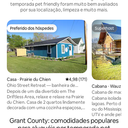
temporada pet friendly foram muito bem avaliados
por sua localização, limpeza e muito mais.
Preferido dos hóspedes
Superhost
Preferido dos hóspedes
Superhost
Casa ⋅ Prairie du Chien
4,98 de uma avaliação média de 
4,98 (171)
Ohio Street Retreat — banheira de
Cabana ⋅ Wauzek
hidromassagem, cadeira de massagem,
Depois de um dia divertido em The
Cabana de madeira
piscina
Driftless Area, relaxe e relaxe na Prairie
banheira de hidro
Cabana isolada, tr
du Chien. Casa de 2 quartos lindamente
lagoas. Perto do r
decorada com uma cozinha espaçosa,
ou do Mississippi 
ilha grande, máquina de lavar louça,
UTV e ande pelas t
máquina de lavar/secar roupa e chuveiro
Grant County: comodidades populares
US$ 30 por motoris
de 5'. Nós fornecemos todos os
ou alugue um UTV 