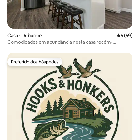
Casa ⋅ Dubuque
5 de uma a
5 (59)
Comodidades em abundância nesta casa recém-
reformada!
Preferido dos hóspedes
Preferido dos hóspedes