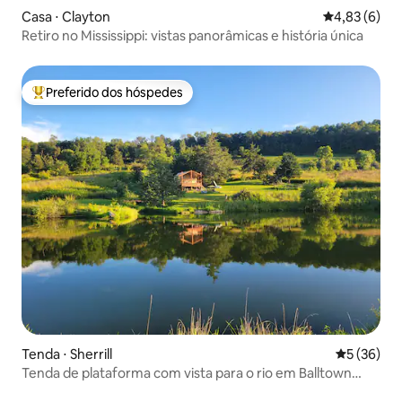
Casa ⋅ Clayton
4,83 de uma 
4,83 (6)
Retiro no Mississippi: vistas panorâmicas e história única
Preferido dos hóspedes
Entre os melhores preferidos dos hóspedes
Tenda ⋅ Sherrill
5 de uma a
5 (36)
Tenda de plataforma com vista para o rio em Balltown
Ridge