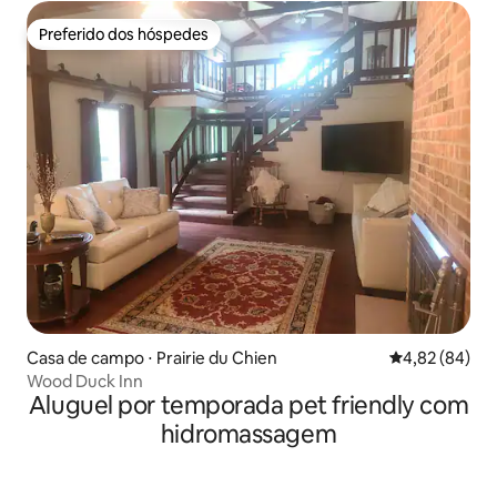
Preferido dos hóspedes
Preferido dos hóspedes
Casa de campo ⋅ Prairie du Chien
4,82 de uma a
4,82 (84)
Wood Duck Inn
Aluguel por temporada pet friendly com
hidromassagem