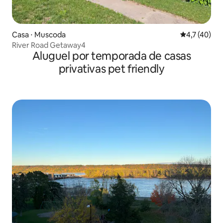
Casa ⋅ Muscoda
4,7 de uma a
4,7 (40)
River Road Getaway4
Aluguel por temporada de casas
privativas pet friendly