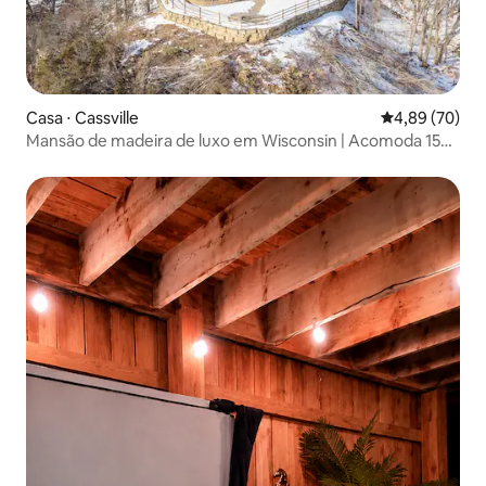
Casa ⋅ Cassville
4,89 de uma a
4,89 (70)
Mansão de madeira de luxo em Wisconsin | Acomoda 15
pessoas