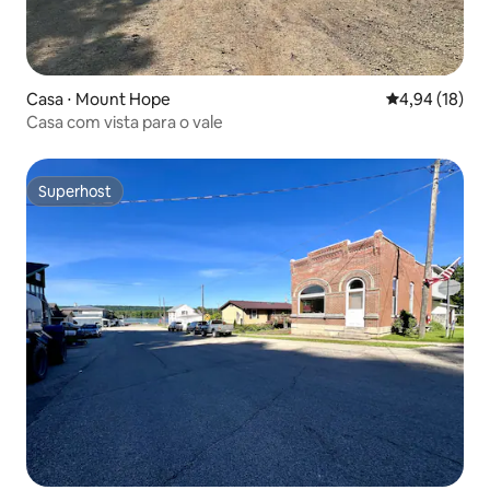
Casa ⋅ Mount Hope
4,94 de uma a
4,94 (18)
Casa com vista para o vale
Superhost
Superhost