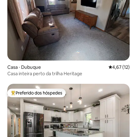
Casa ⋅ Dubuque
4,67 de uma a
4,67 (12)
Casa inteira perto da trilha Heritage
Preferido dos hóspedes
Entre os melhores preferidos dos hóspedes