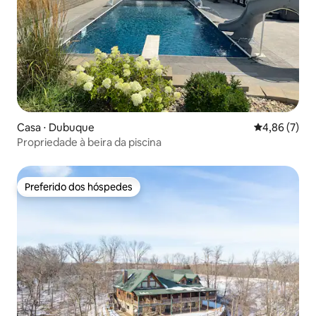
Casa ⋅ Dubuque
4,86 de uma 
4,86 (7)
Propriedade à beira da piscina
Preferido dos hóspedes
Preferido dos hóspedes