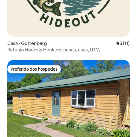
Casa ⋅ Guttenberg
5 de uma a
5 (11)
Refúgio Hooks & Honkers: pesca, caça, UTV,
Preferido dos hóspedes
Preferido dos hóspedes