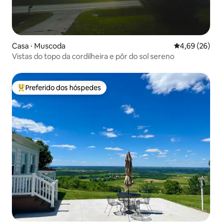
Casa ⋅ Muscoda
4,69 de uma a
4,69 (26)
Vistas do topo da cordilheira e pôr do sol sereno
Preferido dos hóspedes
Entre os melhores preferidos dos hóspedes