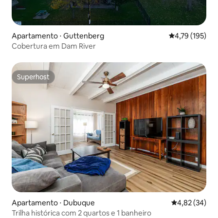
Apartamento ⋅ Guttenberg
4,79 de uma av
4,79 (195)
Cobertura em Dam River
Superhost
Superhost
Apartamento ⋅ Dubuque
4,82 de uma a
4,82 (34)
Trilha histórica com 2 quartos e 1 banheiro