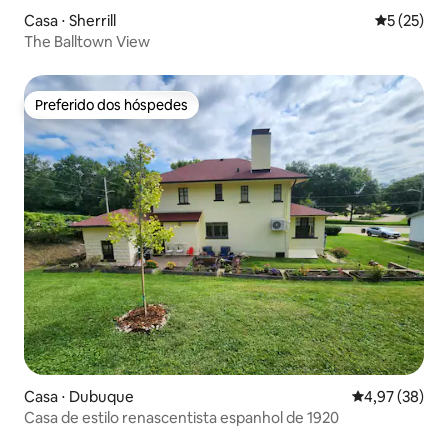
Casa ⋅ Sherrill
5 de uma a
5 (25)
The Balltown View
Preferido dos hóspedes
Preferido dos hóspedes
Casa ⋅ Dubuque
4,97 de uma a
4,97 (38)
Casa de estilo renascentista espanhol de 1920