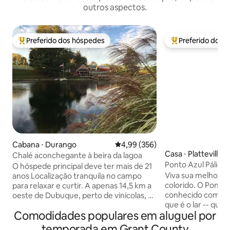
outros aspectos.
Preferido dos hóspedes
Preferido dos 
Entre os melhores preferidos dos hóspedes
Entre os melhore
Cabana ⋅ Durango
4,99 de uma avaliação média de 
4,99 (356)
Casa ⋅ Platteville
Chalé aconchegante à beira da lagoa
Ponto Azul Pálido
O hóspede principal deve ter mais de 21
Viva sua melhor vi
anos Localização tranquila no campo
colorido. O Ponto
para relaxar e curtir. A apenas 14,5 km a
conhecido como Te
oeste de Dubuque, perto de vinícolas, da
que é o lar -- qu
Heritage Trail e do Sundown Mountain
Comodidades populares em aluguel por
não é apenas um l
Resort. O hóspede principal deve ter
mas um playgroun
mais de 21 anos para reservar. Cabana
temporada em Grant County