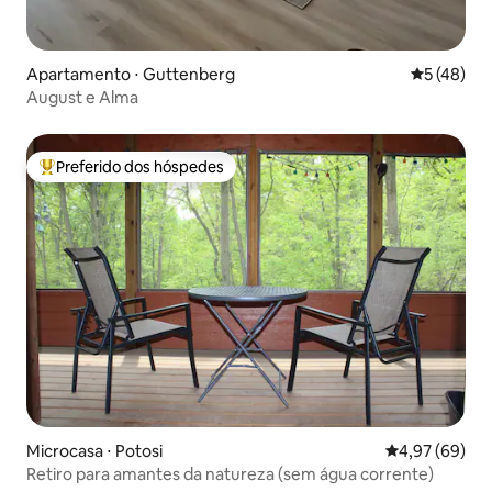
Apartamento ⋅ Guttenberg
5 de uma a
5 (48)
August e Alma
Preferido dos hóspedes
Entre os melhores preferidos dos hóspedes
Microcasa ⋅ Potosi
4,97 de uma a
4,97 (69)
Retiro para amantes da natureza (sem água corrente)