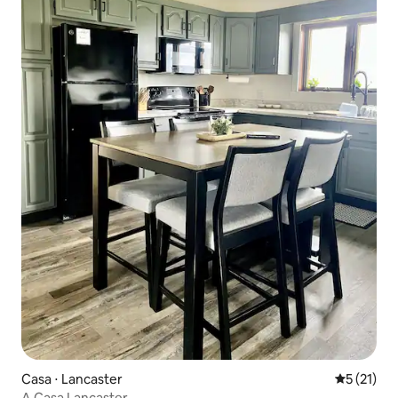
Casa ⋅ Lancaster
5 de uma a
5 (21)
A Casa Lancaster