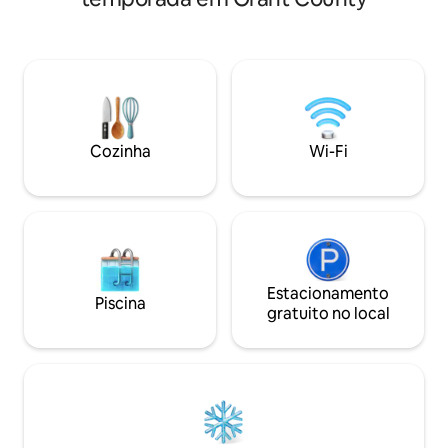
conquistar. Mime a si mesmo, crianças,
aconchegante e lagoa de 1/4 de acre.
animais de estimaç
Temos certeza de que você vai adorar
ciclismo/caminhad
este espaço tanto quanto nós. Não é
novo playground in
adequado para crianças menores de 12
ou passeie pelo ce
anos. É estritamente proibido trazer
uma cafeteria pitoresca. Dam
crianças ou animais de estimação. É
vindas aos entusia
necessário ter pelo menos 21 anos para
estudiosos, pais 
reservar. Espaço ao ar livre,
Cozinha
Wi-Fi
Platteville. "O mu
churrasqueira a gás, lareira a gás.
pergunta? Não é a
Cabana totalmente abastecida, com
um estilo de vida.
itens de café da manhã incluídos para
você desfrutar ao seu ritmo.
Estacionamento
Piscina
gratuito no local