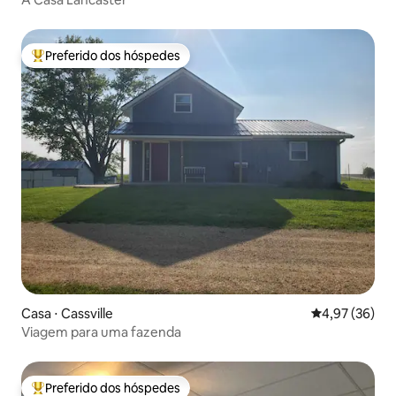
Preferido dos hóspedes
Entre os melhores preferidos dos hóspedes
Casa ⋅ Cassville
4,97 de uma a
4,97 (36)
Viagem para uma fazenda
Preferido dos hóspedes
Entre os melhores preferidos dos hóspedes