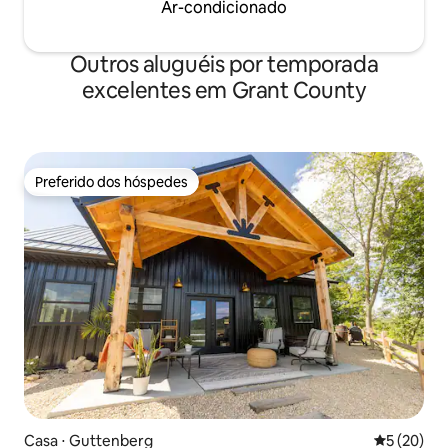
Ar-condicionado
Outros aluguéis por temporada
excelentes em Grant County
Preferido dos hóspedes
Preferido dos hóspedes
Casa ⋅ Guttenberg
5 de uma a
5 (20)