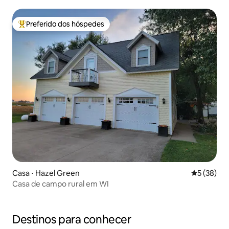
Preferido dos hóspedes
Entre os melhores preferidos dos hóspedes
Casa ⋅ Hazel Green
5 de uma a
5 (38)
Casa de campo rural em WI
Destinos para conhecer