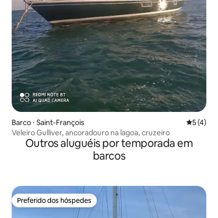
Barco ⋅ Saint-François
5 de uma 
5 (4)
Veleiro Gulliver, ancoradouro na lagoa, cruzeiro
Outros aluguéis por temporada em
barcos
Preferido dos hóspedes
Preferido dos hóspedes