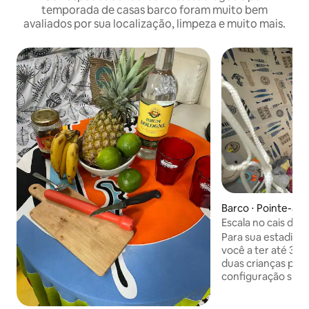
temporada de casas barco foram muito bem
avaliados por sua localização, limpeza e muito mais.
Barco ⋅ Pointe-à-P
Escala no cais de 1
Para sua estadia 
você a ter até 3 ad
duas crianças pe
configuração simp
apertado Mas posso preparar o beliche
da criança ->6 anos