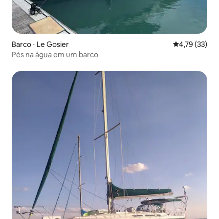
Barco ⋅ Le Gosier
4,79 de uma a
4,79 (33)
Pés na água em um barco