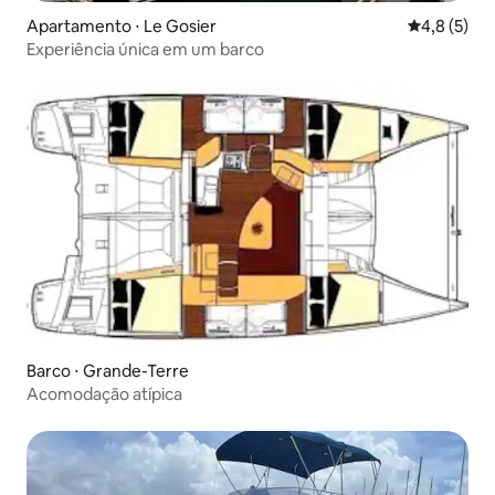
Apartamento ⋅ Le Gosier
4,8 de uma 
4,8 (5)
Experiência única em um barco
Barco ⋅ Grande-Terre
Acomodação atípica