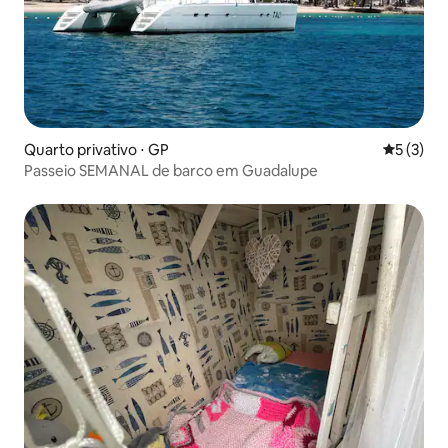
Quarto privativo ⋅ GP
5 de uma 
5 (3)
Passeio SEMANAL de barco em Guadalupe