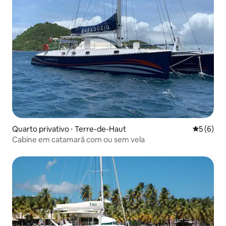
Quarto privativo ⋅ Terre-de-Haut
5 de uma 
5 (6)
Cabine em catamarã com ou sem vela