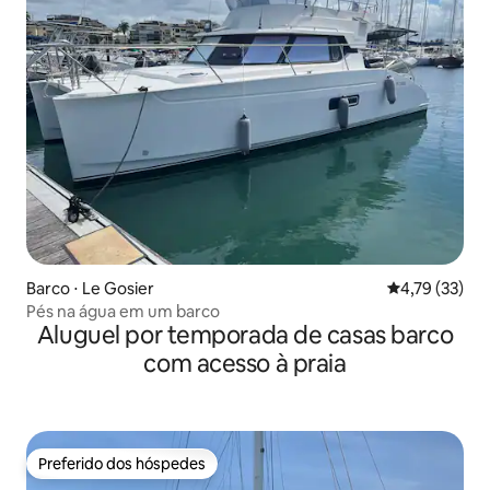
Barco ⋅ Le Gosier
4,79 de uma a
4,79 (33)
Pés na água em um barco
Aluguel por temporada de casas barco
com acesso à praia
Preferido dos hóspedes
Preferido dos hóspedes