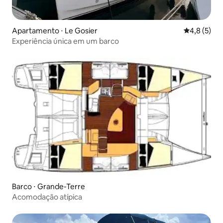
Apartamento ⋅ Le Gosier
4,8 de uma 
4,8 (5)
Experiência única em um barco
Barco ⋅ Grande-Terre
Acomodação atípica