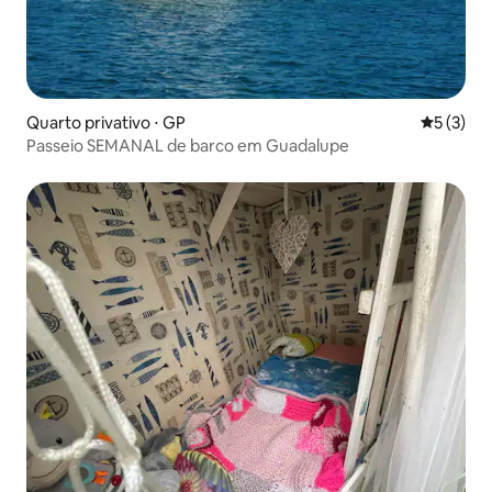
Quarto privativo ⋅ GP
5 de uma 
5 (3)
Passeio SEMANAL de barco em Guadalupe