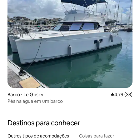
Barco ⋅ Le Gosier
4,79 de uma a
4,79 (33)
Pés na água em um barco
Destinos para conhecer
Outros tipos de acomodações
Coisas para fazer