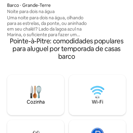
cabana de estibord
Barco ⋅ Grande-Terre
30/noite). Não hes
Noite para dois na água
Plum, 34, em Gwad
Uma noite para dois na água, olhando
eu ficaria feliz em 
para as estrelas, da ponte, ou aninhado
serviço ( táxi, boa
em seu chalé!? Lado da lagoa azul na
pedidos especiais 
Marina, o suficiente para fazer um
em breve
Pointe-à-Pitre: comodidades populares
primeiro aperitivo e uma garrafa de
água. Seus lençóis e toalhas são
para aluguel por temporada de casas
fornecidas. Você pode jantar no local (
barco
todos os condimentos já estão lá, bem
como sacos de lixo, produtos
domésticos...) ou desfrutar dos muitos
restaurantes a pé! O posto de gasolina
fica a 200 m de distância e o mercado de
encruzilhadas e o ecomax a menos de
um km!
Cozinha
Wi-Fi