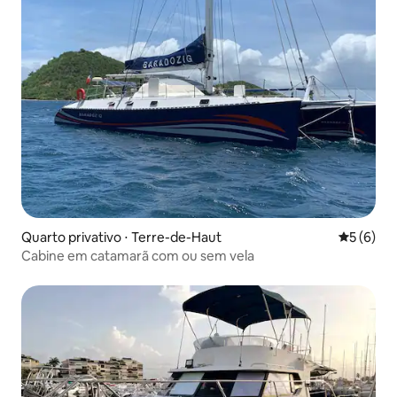
Quarto privativo ⋅ Terre-de-Haut
5 de uma 
5 (6)
Cabine em catamarã com ou sem vela