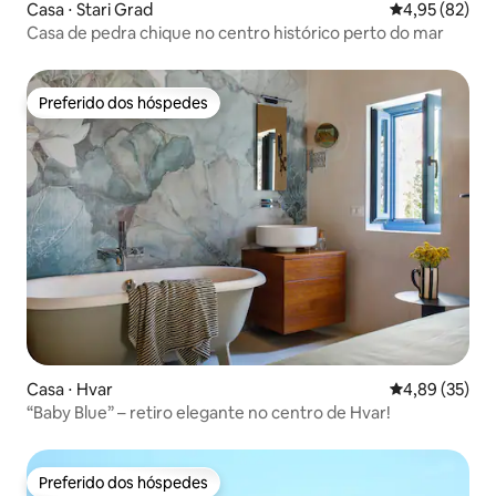
Casa ⋅ Stari Grad
4,95 de uma a
4,95 (82)
Casa de pedra chique no centro histórico perto do mar
Preferido dos hóspedes
Preferido dos hóspedes
Casa ⋅ Hvar
4,89 de uma a
4,89 (35)
“Baby Blue” – retiro elegante no centro de Hvar!
Preferido dos hóspedes
Preferido dos hóspedes