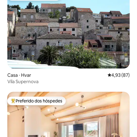
Casa ⋅ Hvar
4,93 de uma a
4,93 (87)
Vila Supernova
Preferido dos hóspedes
Entre os melhores preferidos dos hóspedes