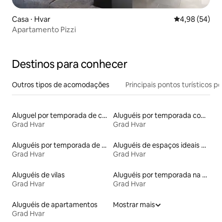
Casa ⋅ Hvar
4,98 de uma a
4,98 (54)
Apartamento Pizzi
Destinos para conhecer
Outros tipos de acomodações
Principais pontos turísticos po
Aluguel por temporada de casas de hóspedes
Aluguéis por temporada com banheira de hidromassagem
Grad Hvar
Grad Hvar
Aluguéis por temporada de acomodações de luxo
Aluguéis de espaços ideais para famílias
Grad Hvar
Grad Hvar
Aluguéis de vilas
Aluguéis por temporada na orla
Grad Hvar
Grad Hvar
Aluguéis de apartamentos
Mostrar mais
Grad Hvar