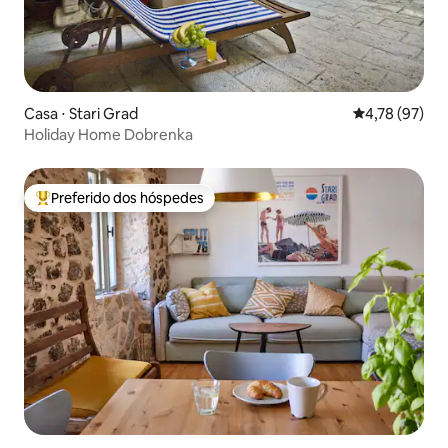
Casa ⋅ Stari Grad
4,78 de uma a
4,78 (97)
Holiday Home Dobrenka
Preferido dos hóspedes
Entre os melhores preferidos dos hóspedes