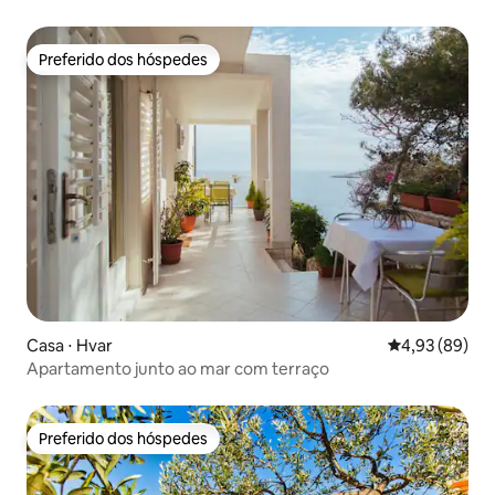
Preferido dos hóspedes
Preferido dos hóspedes
Casa ⋅ Hvar
4,93 de uma a
4,93 (89)
Apartamento junto ao mar com terraço
Preferido dos hóspedes
Preferido dos hóspedes