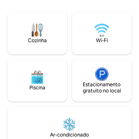
também mantivemo
sua estadia o mais agradável possível.
apartamento ao mí
Embora esta propriedade não seja
eficiente possível. Você tem sua própri
adequada para festas, ela oferece uma
varanda, cercada 
atmosfera confortável e harmoniosa
bairro tranquilo. Fica perto de uma loja,
para aqueles que buscam um estilo de
praias e o centro 
vida mais tranquilo.
dentro de poucos 
Cozinha
Wi-Fi
Estacionamento
Piscina
gratuito no local
Ar-condicionado