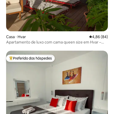
Casa ⋅ Hvar
4,86 de uma av
4,86 (84)
Apartamento de luxo com cama queen size em Hvar –
jacuzzi e bicicletas
Preferido dos hóspedes
Entre os melhores preferidos dos hóspedes