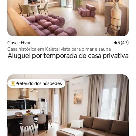
Casa ⋅ Hvar
5 de uma a
5 (47)
Casa histórica em Kaleta: vista para o mar e sauna
Aluguel por temporada de casa privativa
Preferido dos hóspedes
Entre os melhores preferidos dos hóspedes