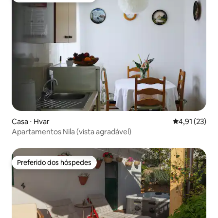
Casa ⋅ Hvar
4,91 de uma a
4,91 (23)
Apartamentos Nila (vista agradável)
Preferido dos hóspedes
Preferido dos hóspedes