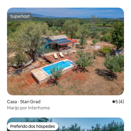
Superhost
Superhost
Casa ⋅ Stari Grad
5 de uma 
5 (4)
Marijo por Interhome
Preferido dos hóspedes
Preferido dos hóspedes