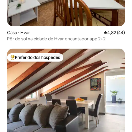
Casa ⋅ Hvar
4,82 de uma a
4,82 (44)
Pôr do sol na cidade de Hvar encantador app 2+2
Preferido dos hóspedes
Entre os melhores preferidos dos hóspedes