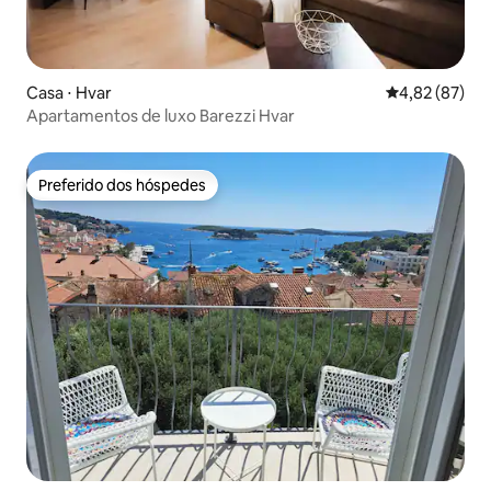
Casa ⋅ Hvar
4,82 de uma a
4,82 (87)
Apartamentos de luxo Barezzi Hvar
Preferido dos hóspedes
Preferido dos hóspedes