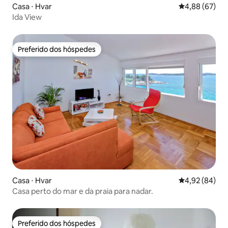
Casa ⋅ Hvar
4,88 de uma a
4,88 (67)
Ida View
Preferido dos hóspedes
Preferido dos hóspedes
Casa ⋅ Hvar
4,92 de uma a
4,92 (84)
Casa perto do mar e da praia para nadar.
Preferido dos hóspedes
Preferido dos hóspedes