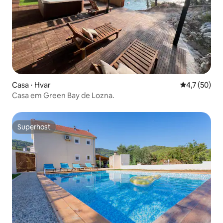
Casa ⋅ Hvar
4,7 de uma a
4,7 (50)
Casa em Green Bay de Lozna.
Superhost
Superhost