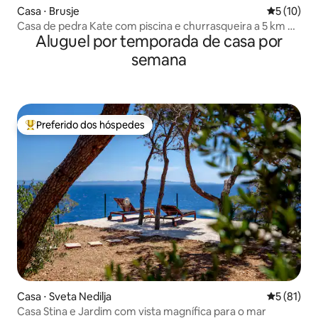
Casa ⋅ Brusje
5 de uma a
5 (10)
Casa de pedra Kate com piscina e churrasqueira a 5 km de
Aluguel por temporada de casa por
Hvar
semana
Preferido dos hóspedes
Entre os melhores preferidos dos hóspedes
Casa ⋅ Sveta Nedilja
5 de uma a
5 (81)
Casa Stina e Jardim com vista magnífica para o mar