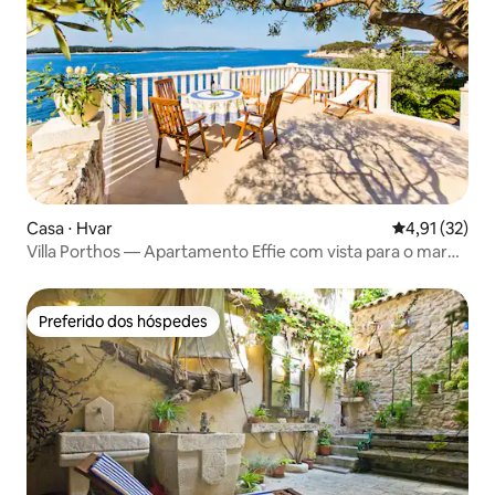
Casa ⋅ Hvar
4,91 de uma a
4,91 (32)
Villa Porthos — Apartamento Effie com vista para o mar
aberto
Preferido dos hóspedes
Preferido dos hóspedes