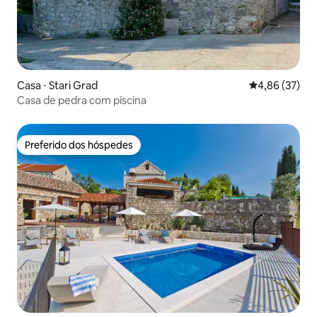
Casa ⋅ Stari Grad
4,86 de uma a
4,86 (37)
Casa de pedra com piscina
Preferido dos hóspedes
Preferido dos hóspedes