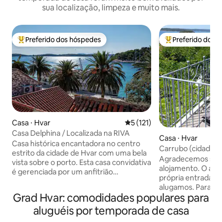
sua localização, limpeza e muito mais.
Preferido dos hóspedes
Preferido dos 
Entre os melhores preferidos dos hóspedes
Entre os melhore
Casa ⋅ Hvar
5 de uma avaliação média de 
5 (121)
Casa Delphina / Localizada na RIVA
Casa ⋅ Hvar
Casa histórica encantadora no centro
Carrubo (cidade d
estrito da cidade de Hvar com uma bela
Agradecemos seu 
vista sobre o porto. Esta casa convidativa
alojamento. O apartamento tem sua
é gerenciada por um anfitrião
própria entrada e
consciencioso que toma muito cuidado
alugamos. Para tornar a sua estadia o
para garantir o conforto e o bem-estar
Grad Hvar: comodidades populares para
mais confortável e
dos hóspedes. Você pode ter certeza de
aplicamos todas a
aluguéis por temporada de casa
que quaisquer preocupações ou pedidos
de limpeza e desin
serão prontamente atendidos, tornando