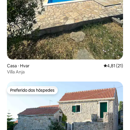
Casa ⋅ Hvar
4,81 de uma a
4,81 (21)
Villa Anja
Preferido dos hóspedes
Preferido dos hóspedes