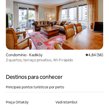
Condomínio ⋅ Kadıköy
4,84 de uma a
4,84 (56)
2 quartos, terraço privativo, Wi-Fi rápido
Destinos para conhecer
Principais pontos turísticos por perto
Praça Ortaköy
Vadi Istambul