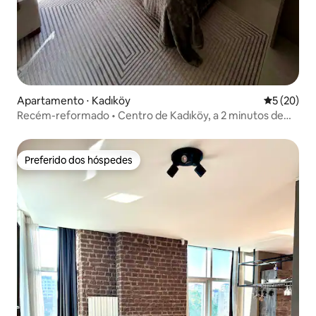
Apartamento ⋅ Kadıköy
5 de uma a
5 (20)
Recém-reformado • Centro de Kadıköy, a 2 minutos de
Bağdat
Preferido dos hóspedes
Preferido dos hóspedes