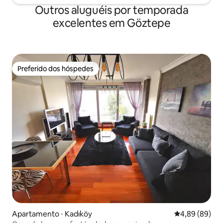
Outros aluguéis por temporada
excelentes em Göztepe
Preferido dos hóspedes
Preferido dos hóspedes
Apartamento ⋅ Kadıköy
4,89 de uma av
4,89 (89)