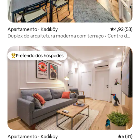
Apartamento ⋅ Kadıköy
4,92 de uma a
4,92 (53)
Duplex de arquitetura moderna com terraço • Centro de
Kadıköy
Preferido dos hóspedes
Entre os melhores preferidos dos hóspedes
Apartamento ⋅ Kadıköy
5 de uma a
5 (31)