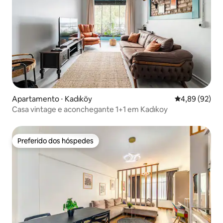
Apartamento ⋅ Kadıköy
4,89 de uma a
4,89 (92)
Casa vintage e aconchegante 1+1 em Kadıkoy
Preferido dos hóspedes
Preferido dos hóspedes