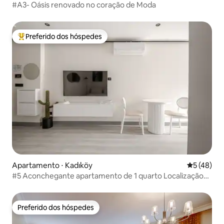
#A3- Oásis renovado no coração de Moda
Preferido dos hóspedes
Entre os melhores preferidos dos hóspedes
Apartamento ⋅ Kadıköy
5 de uma a
5 (48)
#5 Aconchegante apartamento de 1 quarto Localização
privilegiada
Preferido dos hóspedes
Preferido dos hóspedes