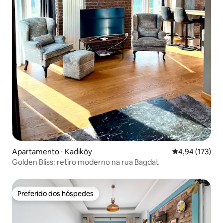
Apartamento ⋅ Kadıköy
4,94 de uma av
4,94 (173)
Golden Bliss: retiro moderno na rua Bagdat
Preferido dos hóspedes
Preferido dos hóspedes