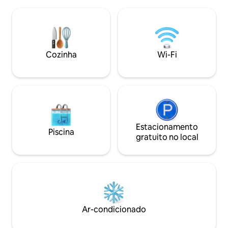
locais de compras e áreas sociais a pé. ‼️
residencial. Embo
De acordo com a legislação da República
que o lugar está c
da Turquia, todos os hóspedes devem
personalidade; a v
apresentar um documento de
é exatamente onde
identificação ou passaporte válido no
apenas a um minut
momento do check-in para a notificação
balsas e de algum
Cozinha
Wi-Fi
de segurança da acomodação.
silêncio no meio d
Estacionamento
Piscina
gratuito no local
Ar-condicionado