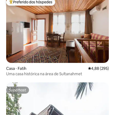
Preferido dos hóspedes
Entre os melhores preferidos dos hóspedes
Casa ⋅ Fatih
4,88 de uma ava
4,88 (295)
Uma casa histórica na área de Sultanahmet
Superhost
Superhost