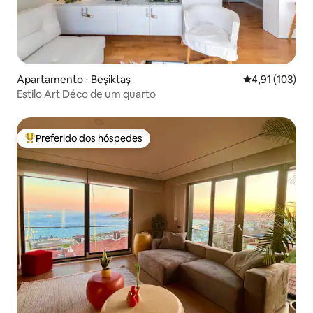
Apartamento ⋅ Beşiktaş
4,91 de uma av
4,91 (103)
Estilo Art Déco de um quarto
Preferido dos hóspedes
Entre os melhores preferidos dos hóspedes