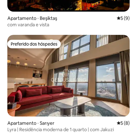
Apartamento ⋅ Beşiktaş
5 de uma 
5 (9)
com varanda e vista
Preferido dos hóspedes
Preferido dos hóspedes
Apartamento ⋅ Sarıyer
5 de uma 
5 (8)
Lyra | Residência moderna de 1 quarto | com Jakuzi