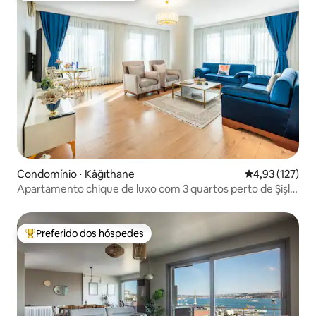
Condomínio ⋅ Kâğıthane
4,93 de uma av
4,93 (127)
Apartamento chique de luxo com 3 quartos perto de Şişli |
Estacionamento
Preferido dos hóspedes
Entre os melhores preferidos dos hóspedes