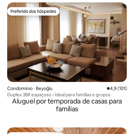
Preferido dos hóspedes
Preferido dos hóspedes
Condomínio ⋅ Beyoğlu
4,9 de uma av
4,9 (101)
Duplex 3BR espaçoso • Ideal para famílias e grupos
Aluguel por temporada de casas para
famílias