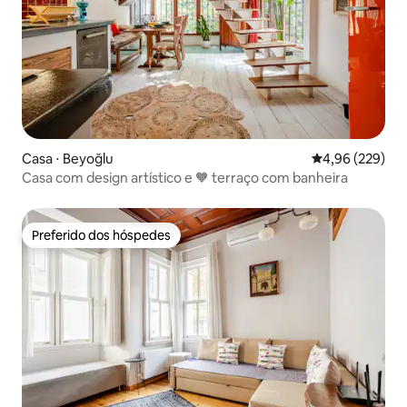
Casa ⋅ Beyoğlu
4,96 de uma ava
4,96 (229)
Casa com design artístico e 🧡 terraço com banheira
Preferido dos hóspedes
Preferido dos hóspedes