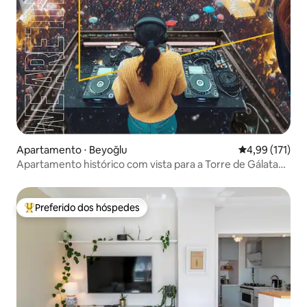
Apartamento ⋅ Beyoğlu
4,99 de uma av
4,99 (171)
Apartamento histórico com vista para a Torre de Gálata
em Istambul
Preferido dos hóspedes
Entre os melhores preferidos dos hóspedes