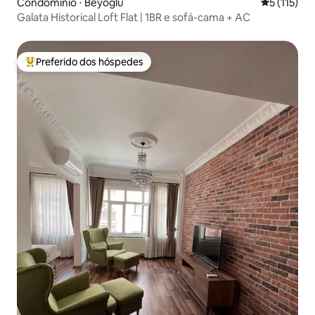
Condomínio ⋅ Beyoğlu
5 de uma av
5 (115)
Galata Historical Loft Flat | 1BR e sofá-cama + AC
Preferido dos hóspedes
Entre os melhores preferidos dos hóspedes