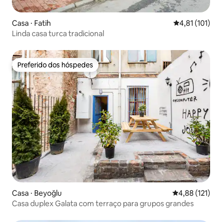
Casa ⋅ Fatih
4,81 de uma av
4,81 (101)
Linda casa turca tradicional
Preferido dos hóspedes
Preferido dos hóspedes
Casa ⋅ Beyoğlu
4,88 de uma av
4,88 (121)
Casa duplex Galata com terraço para grupos grandes