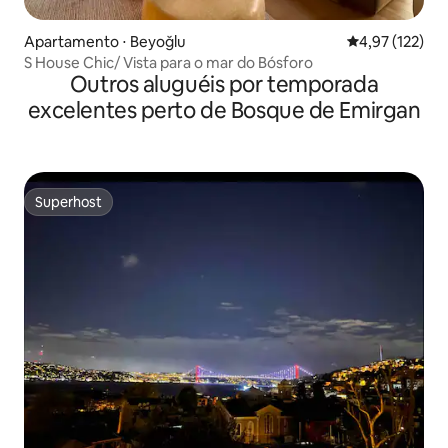
Apartamento ⋅ Beyoğlu
4,97 de uma av
4,97 (122)
S House Chic/ Vista para o mar do Bósforo
Outros aluguéis por temporada
excelentes perto de Bosque de Emirgan
Superhost
Superhost