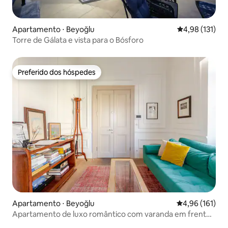
Apartamento ⋅ Beyoğlu
4,98 de uma av
4,98 (131)
Torre de Gálata e vista para o Bósforo
Preferido dos hóspedes
Preferido dos hóspedes
Apartamento ⋅ Beyoğlu
4,96 de uma av
4,96 (161)
Apartamento de luxo romântico com varanda em frente
à Torre de Gálata