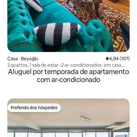
Casa ⋅ Beyoğlu
4,94 de uma av
4,94 (107)
2 quartos, 1 sala de estar -2 ar-condicionados- em casa
Aluguel por temporada de apartamento
histórica
com ar-condicionado
Preferido dos hóspedes
Preferido dos hóspedes