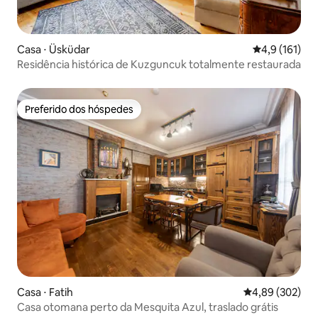
Casa ⋅ Üsküdar
4,9 de uma av
4,9 (161)
Residência histórica de Kuzguncuk totalmente restaurada
Preferido dos hóspedes
Preferido dos hóspedes
Casa ⋅ Fatih
4,89 de uma ava
4,89 (302)
Casa otomana perto da Mesquita Azul, traslado grátis