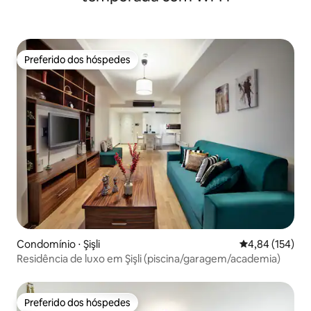
Preferido dos hóspedes
Preferido dos hóspedes
Condomínio ⋅ Şişli
4,84 de uma av
4,84 (154)
Residência de luxo em Şişli (piscina/garagem/academia)
Preferido dos hóspedes
Preferido dos hóspedes