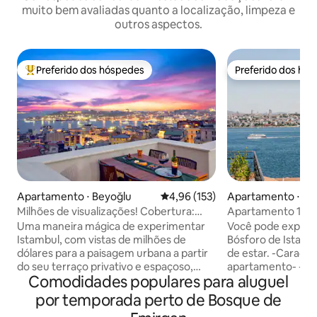
muito bem avaliadas quanto a localização, limpeza e
outros aspectos.
Preferido dos hóspedes
Preferido dos hó
Entre os melhores preferidos dos hóspedes
Preferido dos hó
Apartamento ⋅ Beyoğlu
4,96 de uma avaliação média de 
4,96 (153)
Apartamento ⋅ Be
Milhões de visualizações! Cobertura:
Apartamento 1+1 L
terraço privado, estilo
Bósforo em Cihan
Uma maneira mágica de experimentar
Você pode experim
Istambul, com vistas de milhões de
Bósforo de Istambul
dólares para a paisagem urbana a partir
de estar. -Caracte
do seu terraço privativo e espaçoso,
apartamento- -A pé; 10min. para a
Comodidades populares para aluguel
quarto e sala de estar. Esta é uma
Taksim, 10min. Karakoy e Porto de
cobertura muito especial no 5º andar de
Gálata, 5 min. para as ruas mais
por temporada perto de Bosque de
um elegante edifício de apartamentos
divertidas de Cihangir