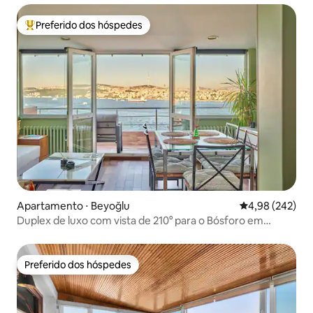
Preferido dos hóspedes
Entre os melhores preferidos dos hóspedes
Apartamento ⋅ Beyoğlu
4,98 de uma ava
4,98 (242)
Duplex de luxo com vista de 210° para o Bósforo em
Cihangir
Preferido dos hóspedes
Preferido dos hóspedes