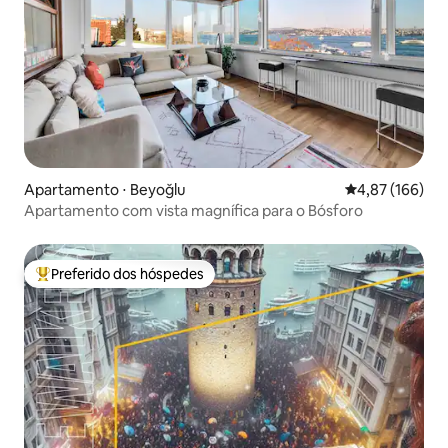
Apartamento ⋅ Beyoğlu
4,87 de uma av
4,87 (166)
Apartamento com vista magnífica para o Bósforo
Preferido dos hóspedes
Entre os melhores preferidos dos hóspedes