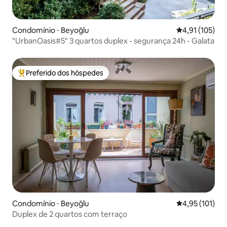
Condomínio ⋅ Beyoğlu
4,91 de uma av
4,91 (105)
"UrbanOasis#5" 3 quartos duplex - segurança 24h - Galata
Preferido dos hóspedes
Entre os melhores preferidos dos hóspedes
Condomínio ⋅ Beyoğlu
4,95 de uma av
4,95 (101)
Duplex de 2 quartos com terraço