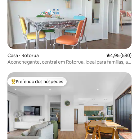
Casa ⋅ Rotorua
4,95 de uma ava
4,95 (580)
Aconchegante, central em Rotorua, ideal para famílias, a
uma caminhada do lago
Preferido dos hóspedes
Entre os melhores preferidos dos hóspedes