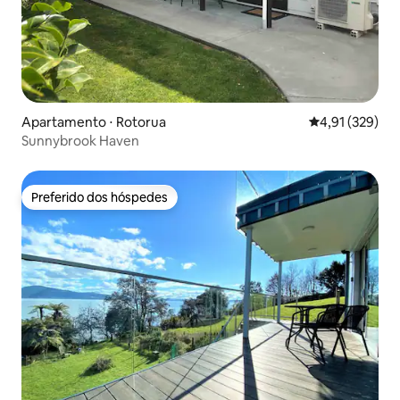
Apartamento ⋅ Rotorua
4,91 de uma av
4,91 (329)
Sunnybrook Haven
Preferido dos hóspedes
Preferido dos hóspedes