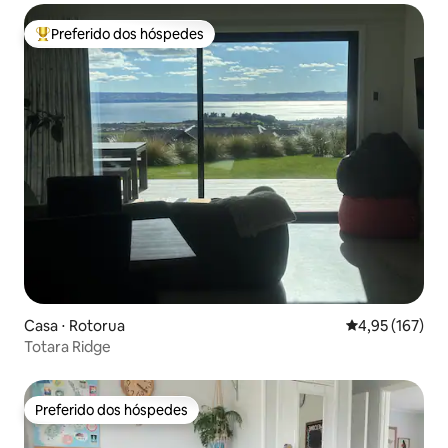
Preferido dos hóspedes
Entre os melhores preferidos dos hóspedes
Casa ⋅ Rotorua
4,95 de uma av
4,95 (167)
Totara Ridge
Preferido dos hóspedes
Preferido dos hóspedes