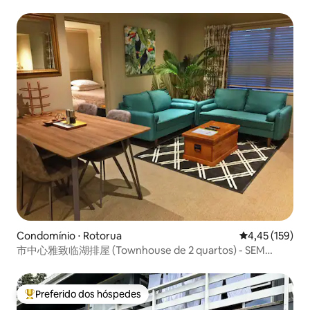
manhã.
Condomínio ⋅ Rotorua
4,45 de uma av
4,45 (159)
市中心雅致临湖排屋 (Townhouse de 2 quartos) - SEM
TAXA DE LIMPEZA
Preferido dos hóspedes
Entre os melhores preferidos dos hóspedes