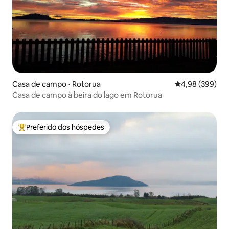
Casa de campo ⋅ Rotorua
4,98 de uma ava
4,98 (399)
Casa de campo à beira do lago em Rotorua
Preferido dos hóspedes
Entre os melhores preferidos dos hóspedes