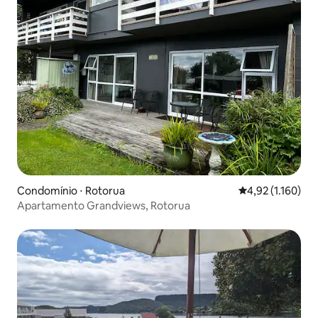
Condomínio ⋅ Rotorua
4,92 de uma aval
4,92 (1.160)
Apartamento Grandviews, Rotorua