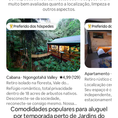
muito bem avaliadas quanto a localização, limpeza e
outros aspectos.
Preferido dos hóspedes
Preferido dos 
Entre os melhores preferidos dos hóspedes
Entre os melhore
Apartamento ⋅ Ro
Cabana ⋅ Ngongotahā Valley
4,99 de uma avaliação média de 
4,99 (129)
Retiro rústico com
Retiro isolado na floresta, Vale do
Localização centra
Paraíso, Rotorua
Refúgio romântico, total privacidade
Seu espaço é co
dentro de 18 acres de arbustos nativos.
independente, com
Desconecte-se da sociedade,
estacionamento, 
reconecte-se consigo mesmo. Nossa
eletrônico. Tornan
Comodidades populares para aluguel
microcasa nas árvores está situada
para uma escapa
entre as samambaias e pongas com
sensação de boutiq
por temporada perto de Jardins do