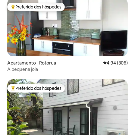
Preferido dos hóspedes
Entre os melhores preferidos dos hóspedes
Apartamento ⋅ Rotorua
4,94 de uma ava
4,94 (306)
A pequena joia
Preferido dos hóspedes
Entre os melhores preferidos dos hóspedes