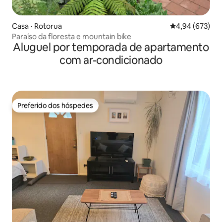
Casa ⋅ Rotorua
4,94 de uma ava
4,94 (673)
Paraíso da floresta e mountain bike
Aluguel por temporada de apartamento
com ar-condicionado
Preferido dos hóspedes
Preferido dos hóspedes