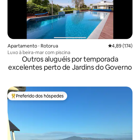
Apartamento ⋅ Rotorua
4,89 de uma av
4,89 (174)
Luxo à beira-mar com piscina
Outros aluguéis por temporada
excelentes perto de Jardins do Governo
Preferido dos hóspedes
Entre os melhores preferidos dos hóspedes