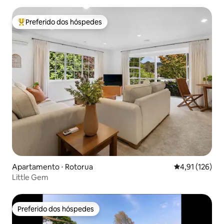
Preferido dos hóspedes
Entre os melhores preferidos dos hóspedes
Apartamento ⋅ Rotorua
4,91 de uma av
4,91 (126)
Little Gem
Preferido dos hóspedes
Preferido dos hóspedes