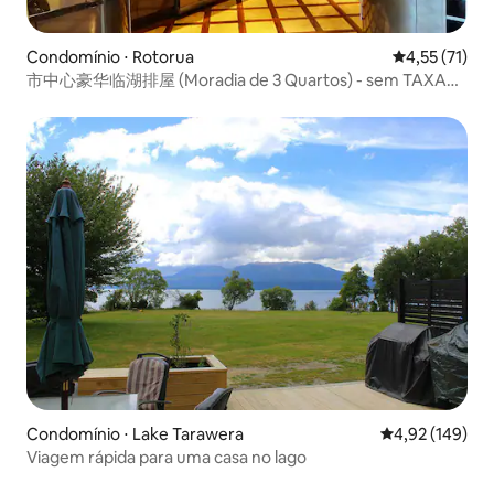
Condomínio ⋅ Rotorua
4,55 de uma a
4,55 (71)
市中心豪华临湖排屋 (Moradia de 3 Quartos) - sem TAXA
DE LIMPEZA
Condomínio ⋅ Lake Tarawera
4,92 de uma av
4,92 (149)
Viagem rápida para uma casa no lago