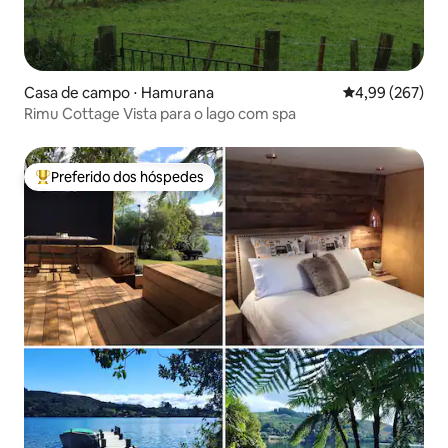
Casa de campo ⋅ Hamurana
4,99 de uma ava
4,99 (267)
Rimu Cottage Vista para o lago com spa
Preferido dos hóspedes
Entre os melhores preferidos dos hóspedes