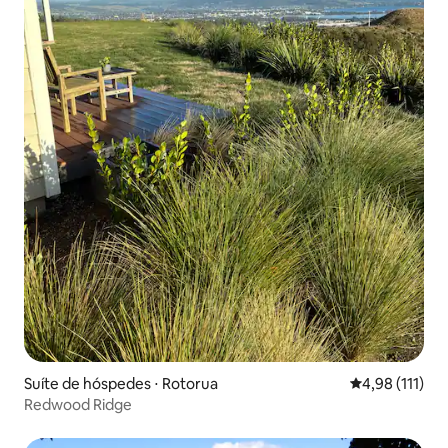
Suíte de hóspedes ⋅ Rotorua
4,98 de uma av
4,98 (111)
Redwood Ridge