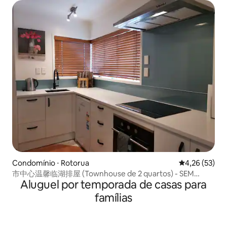
Condomínio ⋅ Rotorua
4,26 de uma a
4,26 (53)
市中心温馨临湖排屋 (Townhouse de 2 quartos) - SEM
Aluguel por temporada de casas para
TAXA DE LIMPEZA
famílias