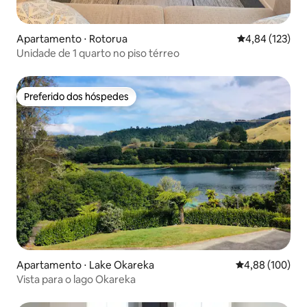
Apartamento ⋅ Rotorua
4,84 de uma av
4,84 (123)
Unidade de 1 quarto no piso térreo
Preferido dos hóspedes
Preferido dos hóspedes
Apartamento ⋅ Lake Okareka
4,88 de uma av
4,88 (100)
Vista para o lago Okareka