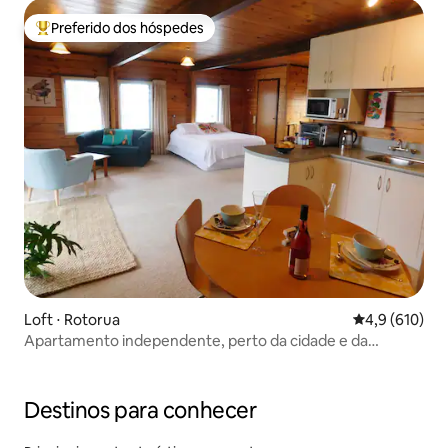
Preferido dos hóspedes
Entre os melhores preferidos dos hóspedes
Loft ⋅ Rotorua
4,9 de uma av
4,9 (610)
Apartamento independente, perto da cidade e da
floresta
Destinos para conhecer