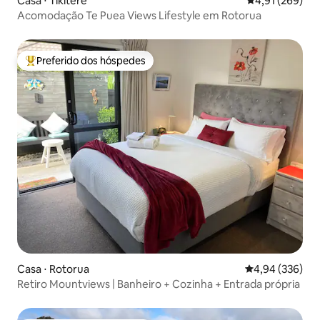
Casa ⋅ Tikitere
4,91 de uma av
4,91 (269)
Acomodação Te Puea Views Lifestyle em Rotorua
Preferido dos hóspedes
Entre os melhores preferidos dos hóspedes
Casa ⋅ Rotorua
4,94 de uma ava
4,94 (336)
Retiro Mountviews | Banheiro + Cozinha + Entrada própria