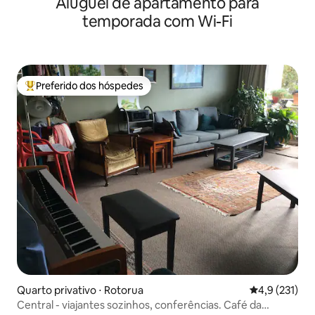
Aluguel de apartamento para
temporada com Wi-Fi
Preferido dos hóspedes
Entre os melhores preferidos dos hóspedes
Quarto privativo ⋅ Rotorua
4,9 de uma av
4,9 (231)
Central - viajantes sozinhos, conferências. Café da