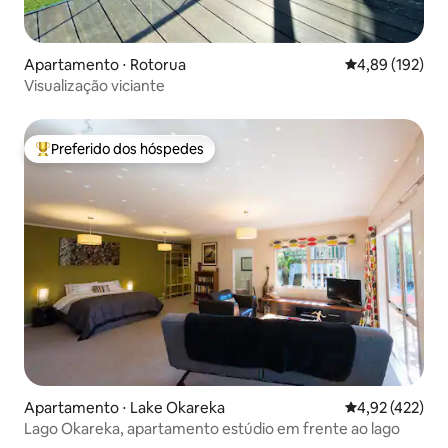
Apartamento ⋅ Rotorua
4,89 de uma av
4,89 (192)
Visualização viciante
Preferido dos hóspedes
Entre os melhores preferidos dos hóspedes
Apartamento ⋅ Lake Okareka
4,92 de uma av
4,92 (422)
Lago Okareka, apartamento estúdio em frente ao lago