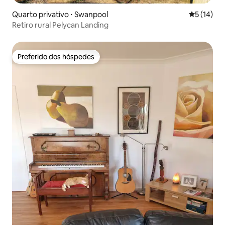
Quarto privativo ⋅ Swanpool
5 de uma a
5 (14)
Retiro rural Pelycan Landing
Preferido dos hóspedes
Preferido dos hóspedes