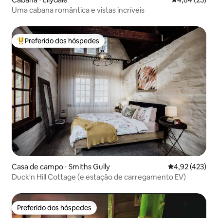
Uma cabana romântica e vistas incríveis
Preferido dos hóspedes
Entre os melhores preferidos dos hóspedes
Casa de campo ⋅ Smiths Gully
4,92 de uma av
4,92 (423)
Duck'n Hill Cottage (e estação de carregamento EV)
Preferido dos hóspedes
Preferido dos hóspedes