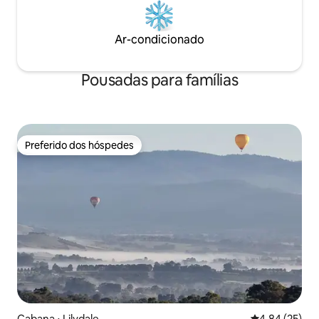
Ar-condicionado
Pousadas para famílias
Preferido dos hóspedes
Preferido dos hóspedes
Cabana ⋅ Lilydale
4,84 de uma a
4,84 (25)