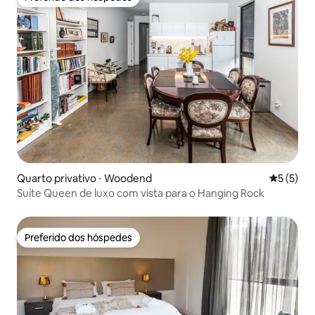
Preferido dos hóspedes
Quarto privativo ⋅ Woodend
5 de uma 
5 (5)
Suíte Queen de luxo com vista para o Hanging Rock
Preferido dos hóspedes
Preferido dos hóspedes