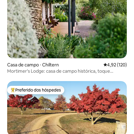
Casa de campo ⋅ Chiltern
4,92 de uma av
4,92 (120)
Mortimer's Lodge: casa de campo histórica, toque
moderno.
Preferido dos hóspedes
Entre os melhores preferidos dos hóspedes