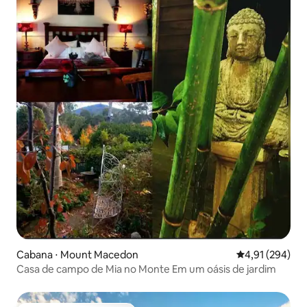
Cabana ⋅ Mount Macedon
4,91 de uma av
4,91 (294)
Casa de campo de Mia no Monte Em um oásis de jardim