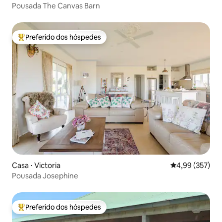
Pousada The Canvas Barn
Preferido dos hóspedes
Entre os melhores preferidos dos hóspedes
Casa ⋅ Victoria
4,99 de uma av
4,99 (357)
Pousada Josephine
Preferido dos hóspedes
Entre os melhores preferidos dos hóspedes