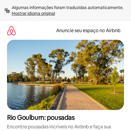
Pular
Algumas informações foram traduzidas automaticamente. 
para
Mostrar idioma original
o
conteúdo
Anuncie seu espaço no Airbnb
Rio Goulburn: pousadas
Encontre pousadas incríveis no Airbnb e faça sua