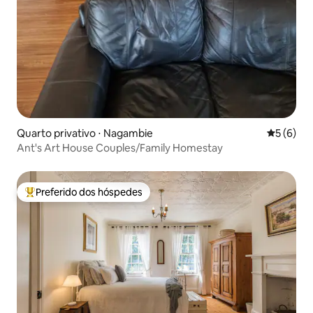
Quarto privativo ⋅ Nagambie
5 de uma 
5 (6)
Ant's Art House Couples/Family Homestay
Preferido dos hóspedes
Entre os melhores preferidos dos hóspedes