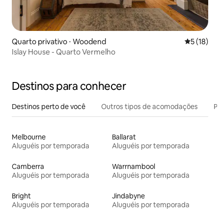
Quarto privativo ⋅ Woodend
5 de uma a
5 (18)
Islay House - Quarto Vermelho
Destinos para conhecer
Destinos perto de você
Outros tipos de acomodações
Pr
Melbourne
Ballarat
Aluguéis por temporada
Aluguéis por temporada
Camberra
Warrnambool
Aluguéis por temporada
Aluguéis por temporada
Bright
Jindabyne
Aluguéis por temporada
Aluguéis por temporada