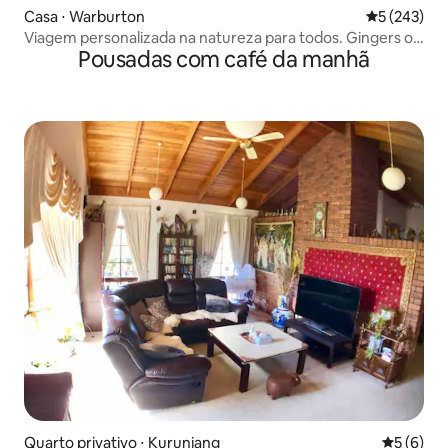
Casa ⋅ Warburton
5 de uma av
5 (243)
Viagem personalizada na natureza para todos. Gingers on
Pousadas com café da manhã
the Hill
Quarto privativo ⋅ Kurunjang
5 de uma 
5 (6)