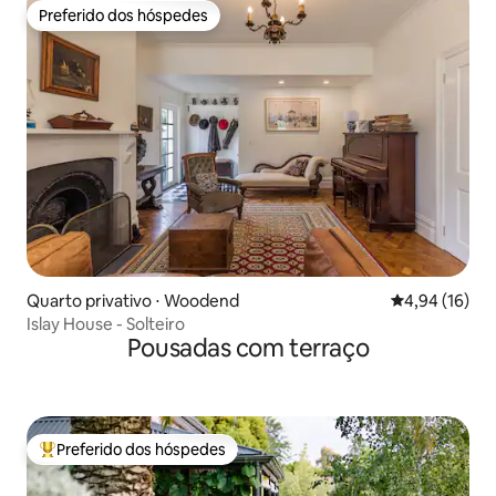
Preferido dos hóspedes
Preferido dos hóspedes
Quarto privativo ⋅ Woodend
4,94 de uma a
4,94 (16)
Islay House - Solteiro
Pousadas com terraço
Preferido dos hóspedes
Entre os melhores preferidos dos hóspedes