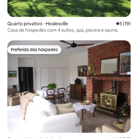
Quarto privativo ⋅ Healesville
5 de uma a
5 (19)
Casa de hóspedes com 4 suítes, spa, piscina e sauna.
Preferido dos hóspedes
Preferido dos hóspedes