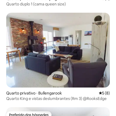
Quarto duplo 1 (cama queen size)
Quarto privativo ⋅ Bullengarook
5 de uma 
5 (8)
Quarto King e vistas deslumbrantes (Rm 3) @RooksEdge
Preferido dos hóspedes