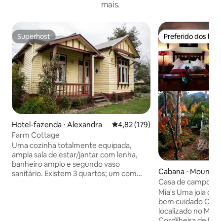
mais.
Superhost
Preferido dos hó
Superhost
Preferido dos hó
Hotel-fazenda ⋅ Alexandra
4,82 de uma avaliação média de 
4,82 (179)
Farm Cottage
Uma cozinha totalmente equipada,
ampla sala de estar/jantar com lenha,
banheiro amplo e segundo vaso
Cabana ⋅ Mount 
sanitário. Existem 3 quartos; um com
Casa de campo de
cama queen size, um berço e duas
oásis de jardim
Mia's Uma joia do campo em um jardim
camas de solteiro. O próximo tem uma
bem cuidado O cha
cama queen size, três camas de solteiro
localizado no Mo
e berço. O terceiro tem uma cama
Cordilheira de Macedon Casa
queen size. Um grande aquecedor de