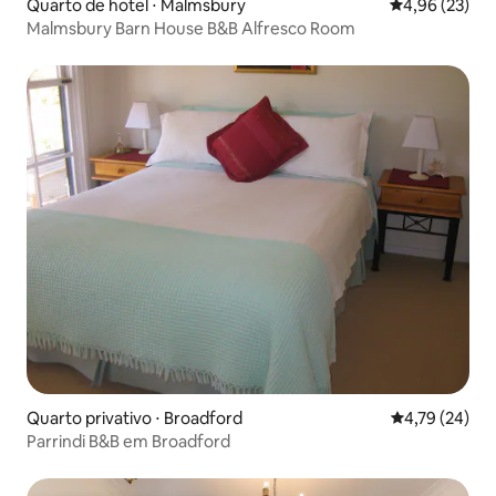
Quarto de hotel ⋅ Malmsbury
4,96 de uma a
4,96 (23)
Malmsbury Barn House B&B Alfresco Room
Quarto privativo ⋅ Broadford
4,79 de uma a
4,79 (24)
Parrindi B&B em Broadford