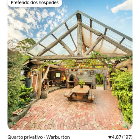
Preferido dos hóspedes
Preferido dos hóspedes
Quarto privativo ⋅ Warburton
4,87 de uma av
4,87 (197)