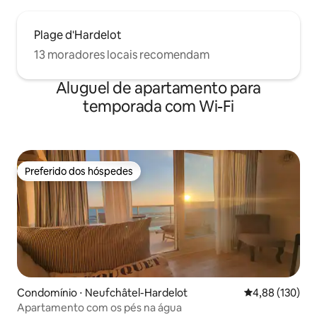
Plage d'Hardelot
13 moradores locais recomendam
Aluguel de apartamento para
temporada com Wi-Fi
Preferido dos hóspedes
Preferido dos hóspedes
Condomínio ⋅ Neufchâtel-Hardelot
4,88 de uma av
4,88 (130)
Apartamento com os pés na água