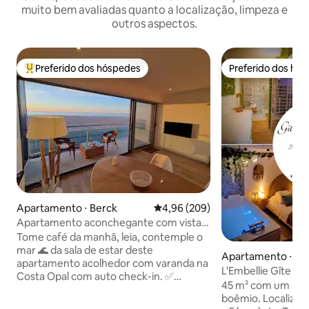
muito bem avaliadas quanto a localização, limpeza e
outros aspectos.
Preferido dos hóspedes
Preferido dos hó
Entre os melhores preferidos dos hóspedes
Preferido dos hó
Apartamento ⋅ Berck
4,96 de uma avaliação média de 5
4,96 (209)
Apartamento aconchegante com vista
para o mar, varanda e garagem
Tome café da manhã, leia, contemple o
mar 🌊 da sala de estar deste
Apartamento ⋅ Éta
apartamento acolhedor com varanda na
L'Embellie Gîte & 
Costa Opal com auto check-in. ✅
45 m² com um amb
Destaques 🌅Vista para o mar de 180° 🪟
boêmio. Localizada em Etaples-sur-mer,
Grande janela de baía e varanda de 6 m²