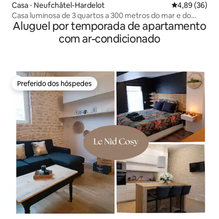
Casa ⋅ Neufchâtel-Hardelot
4,89 de uma a
4,89 (36)
Casa luminosa de 3 quartos a 300 metros do mar e do
Aluguel por temporada de apartamento
centro v.
com ar-condicionado
Preferido dos hóspedes
Preferido dos hóspedes