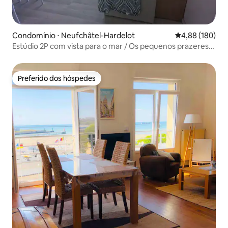
Condomínio ⋅ Neufchâtel-Hardelot
4,88 de uma av
4,88 (180)
Estúdio 2P com vista para o mar / Os pequenos prazeres
de Sylvia
Preferido dos hóspedes
Preferido dos hóspedes