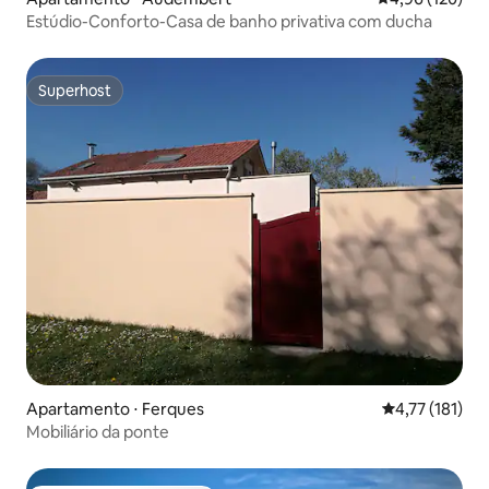
Estúdio-Conforto-Casa de banho privativa com ducha
Superhost
Superhost
Apartamento ⋅ Ferques
4,77 de uma av
4,77 (181)
Mobiliário da ponte