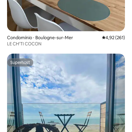
Condomínio ⋅ Boulogne-sur-Mer
4,92 de uma av
4,92 (261)
LE CH'TI COCON
Superhost
Superhost