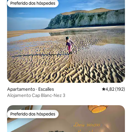
Preferido dos hóspedes
Preferido dos hóspedes
Apartamento ⋅ Escalles
4,82 de uma av
4,82 (192)
Alojamento Cap Blanc-Nez 3
Preferido dos hóspedes
Preferido dos hóspedes