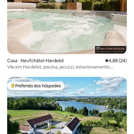
Casa ⋅ Neufchâtel-Hardelot
4,88 de uma a
4,88 (24)
Vila em Hardelot, piscina, jacuzzi, estacionamento
privativo
Preferido dos hóspedes
Entre os melhores preferidos dos hóspedes