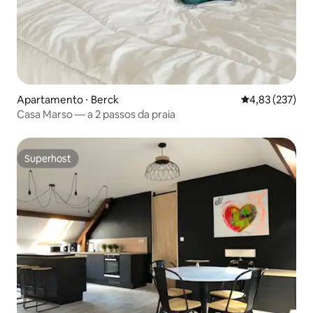
Apartamento ⋅ Berck
4,83 de uma av
4,83 (237)
Casa Marso — a 2 passos da praia
Superhost
Superhost