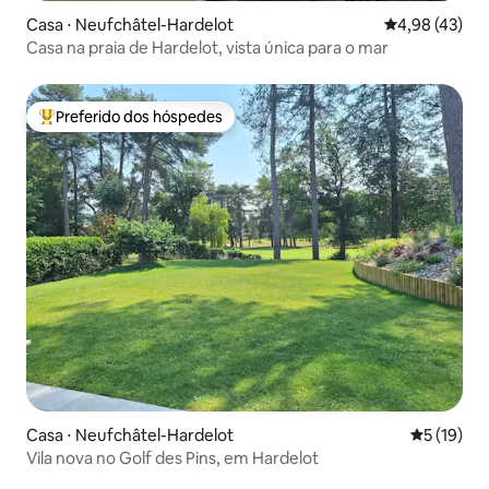
Casa ⋅ Neufchâtel-Hardelot
4,98 de uma a
4,98 (43)
Casa na praia de Hardelot, vista única para o mar
Preferido dos hóspedes
Entre os melhores preferidos dos hóspedes
Casa ⋅ Neufchâtel-Hardelot
5 de uma a
5 (19)
Vila nova no Golf des Pins, em Hardelot