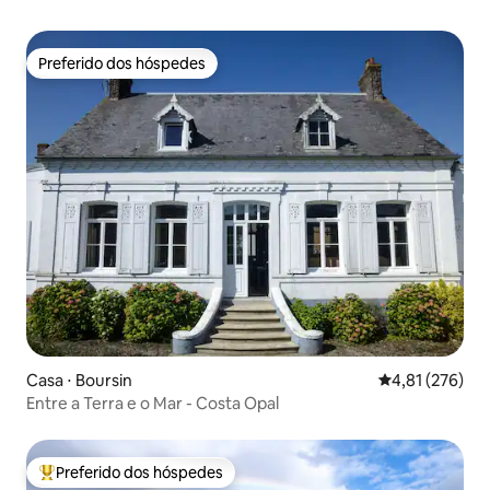
Preferido dos hóspedes
Preferido dos hóspedes
Casa ⋅ Boursin
4,81 de uma av
4,81 (276)
Entre a Terra e o Mar - Costa Opal
Preferido dos hóspedes
Entre os melhores preferidos dos hóspedes