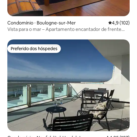
Condomínio ⋅ Boulogne-sur-Mer
4,9 de uma av
4,9 (102)
Vista para o mar – Apartamento encantador de frente
para Nausicaá
Preferido dos hóspedes
Preferido dos hóspedes