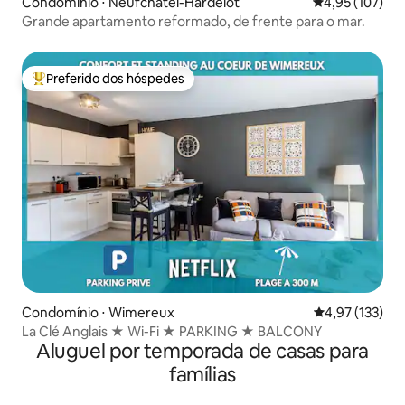
Condomínio ⋅ Neufchâtel-Hardelot
4,95 de uma av
4,95 (107)
Grande apartamento reformado, de frente para o mar.
Preferido dos hóspedes
Entre os melhores preferidos dos hóspedes
Condomínio ⋅ Wimereux
4,97 de uma av
4,97 (133)
La Clé Anglais ★ Wi-Fi ★ PARKING ★ BALCONY
Aluguel por temporada de casas para
famílias