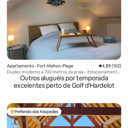
Apartamento ⋅ Fort-Mahon-Plage
4,89 de uma av
4,89 (102)
Duplex moderno a 700 metros da praia – Estacionamento
Outros aluguéis por temporada
e Wi-Fi
excelentes perto de Golf d'Hardelot
Preferido dos hóspedes
Entre os melhores preferidos dos hóspedes