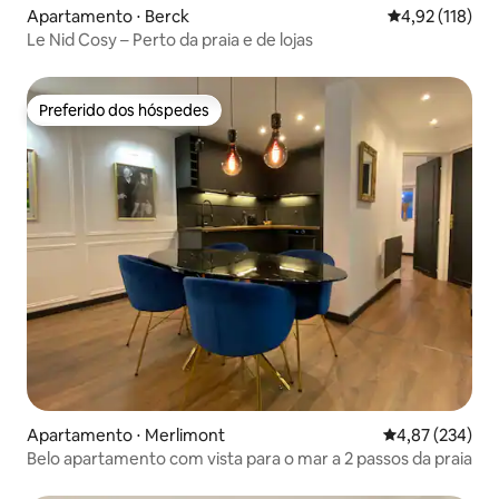
Apartamento ⋅ Berck
4,92 de uma av
4,92 (118)
Le Nid Cosy – Perto da praia e de lojas
Preferido dos hóspedes
Preferido dos hóspedes
Apartamento ⋅ Merlimont
4,87 de uma av
4,87 (234)
Belo apartamento com vista para o mar a 2 passos da praia