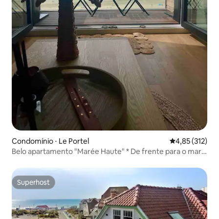
Condomínio ⋅ Le Portel
4,85 de uma av
4,85 (312)
Belo apartamento "Marée Haute" * De frente para o mar -
Varanda
Superhost
Superhost