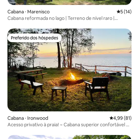
Cabana ⋅ Marenisco
5 de uma a
5 (14)
Cabana reformada no lago | Terreno de nível raro |
Acomoda 10 pessoas
Preferido dos hóspedes
Preferido dos hóspedes
Cabana ⋅ Ironwood
4,99 de uma a
4,99 (81)
Acesso privativo à praia! ~ Cabana superior confortável no
lago