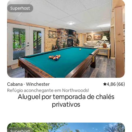
Superhost
Superhost
Cabana ⋅ Winchester
4,86 de uma av
4,86 (66)
Refúgio aconchegante em Northwoods!
Aluguel por temporada de chalés
privativos
Superhost