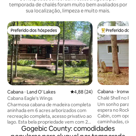
temporada de chalés foram muito bem avaliados por
sua localização, limpeza e muito mais.
Preferido dos hóspedes
Preferido dos 
Preferido dos hóspedes
Entre os melhore
Cabana ⋅ Ironwoo
Cabana ⋅ Land O' Lakes
4,88 de uma avaliação média de
4,88 (24)
Chalé Shell no R
Cabana Eagle's Wings
Um sonho para os e
Charmosa cabana de madeira completa
espera no Rockhou
aninhada em 6 acres arborizados com
Cabin, com oport
recreação completa, acesso privativo ao
caminhadas, ciclis
lago. Esta bela propriedade vem com 2
Gogebic County: comodidades
barco e muito mais. Aprecie a vist
quartos, um banheiro com um chuveiro,
seu deck traseiro,
cozinha totalmente abastecida.