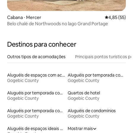
Cabana ⋅ Mercer
4,85 de uma a
4,85 (55)
Belo chalé de Northwoods no lago Grand Portage
Destinos para conhecer
Outros tipos de acomodações
Principais pontos turísticos po
Aluguéis de espaços com acesso direto a pistas de esqui
Aluguéis por temporada com banheira de hidromassagem
Gogebic County
Gogebic County
Aluguéis por temporada com acesso ao lago
Quartos de hotel
Gogebic County
Gogebic County
Aluguéis por temporada com caiaque
Aluguéis de condomínios
Gogebic County
Gogebic County
Aluguéis de espaços ideais para famílias
Mostrar mais