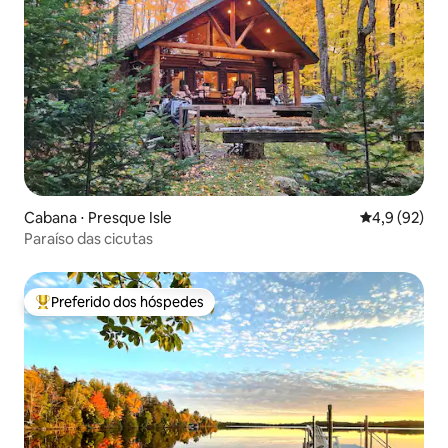
Cabana ⋅ Presque Isle
4,9 de uma a
4,9 (92)
Paraíso das cicutas
Preferido dos hóspedes
Entre os melhores preferidos dos hóspedes