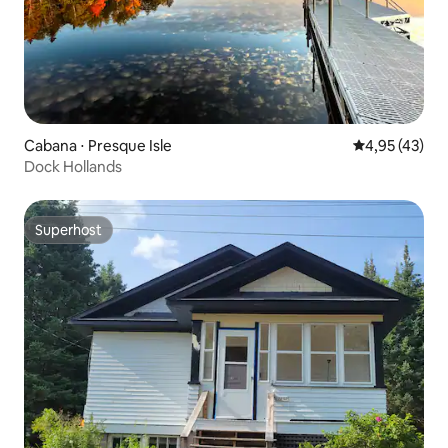
Cabana ⋅ Presque Isle
4,95 de uma a
4,95 (43)
Dock Hollands
Superhost
Superhost