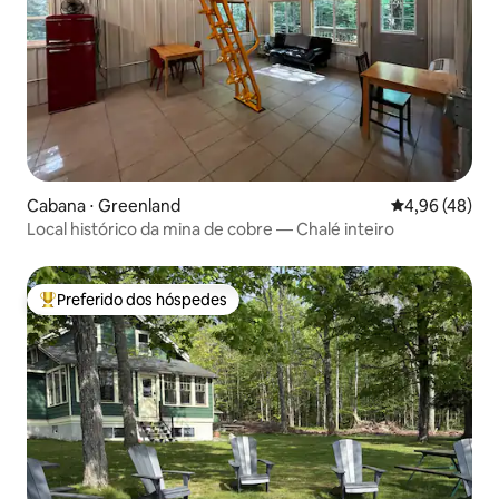
Cabana ⋅ Greenland
4,96 de uma a
4,96 (48)
Local histórico da mina de cobre — Chalé inteiro
Preferido dos hóspedes
Entre os melhores preferidos dos hóspedes