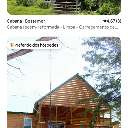
Cabana ⋅ Bessemer
4,67 de uma 
4,67 (3)
Cabana recém-reformada – Limpa – Carregamento de
veículos elétricos!
Preferido dos hóspedes
Entre os melhores preferidos dos hóspedes