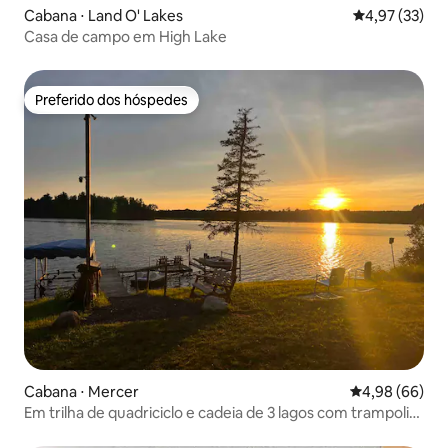
Cabana ⋅ Land O' Lakes
4,97 de uma a
4,97 (33)
Casa de campo em High Lake
Preferido dos hóspedes
Preferido dos hóspedes
Cabana ⋅ Mercer
4,98 de uma av
4,98 (66)
Em trilha de quadriciclo e cadeia de 3 lagos com trampolim
aquático!