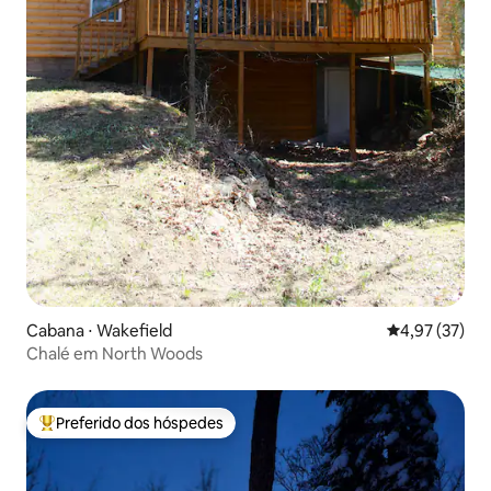
Cabana ⋅ Wakefield
4,97 de uma a
4,97 (37)
Chalé em North Woods
Preferido dos hóspedes
Entre os melhores preferidos dos hóspedes