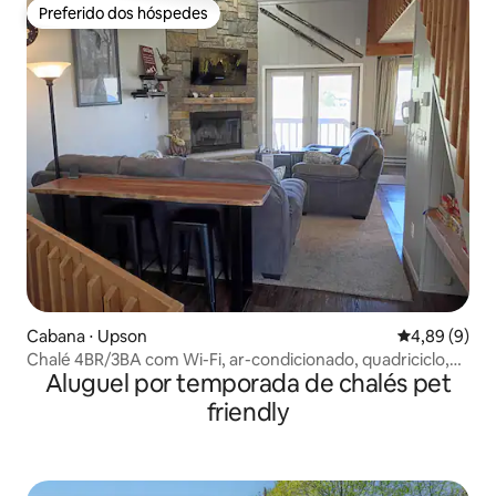
Preferido dos hóspedes
Preferido dos hóspedes
Cabana ⋅ Upson
4,89 de uma 
4,89 (9)
Chalé 4BR/3BA com Wi-Fi, ar-condicionado, quadriciclo,
Aluguel por temporada de chalés pet
caminhada, esqui, caça
friendly