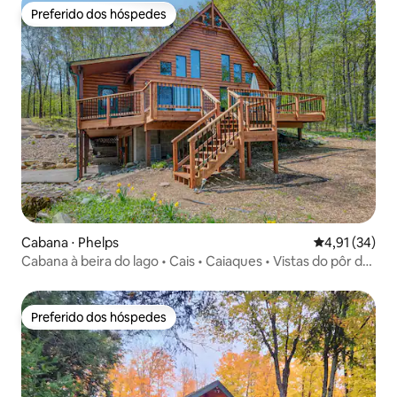
Preferido dos hóspedes
Preferido dos hóspedes
Cabana ⋅ Phelps
4,91 de uma a
4,91 (34)
Cabana à beira do lago • Cais • Caiaques • Vistas do pôr do
sol
Preferido dos hóspedes
Preferido dos hóspedes