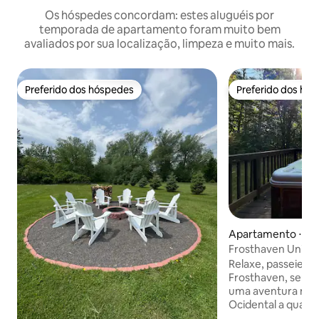
Os hóspedes concordam: estes aluguéis por
temporada de apartamento foram muito bem
avaliados por sua localização, limpeza e muito mais.
Preferido dos hóspedes
Preferido dos hó
Preferido dos hóspedes
Preferido dos hó
Apartamento ⋅ B
Frosthaven Unidad
hidromassagem e
Relaxe, passeie e 
Frosthaven, seu q
uma aventura na P
Ocidental a qualq
refúgio aconcheg