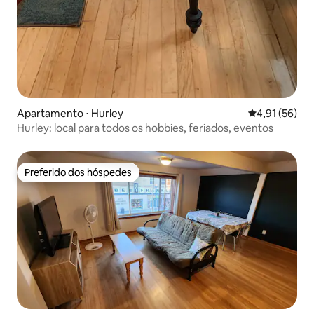
Apartamento ⋅ Hurley
4,91 de uma a
4,91 (56)
Hurley: local para todos os hobbies, feriados, eventos
Preferido dos hóspedes
Preferido dos hóspedes