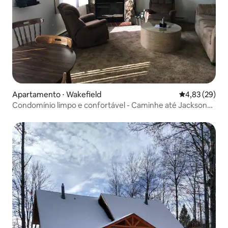
Apartamento ⋅ Wakefield
4,83 de uma a
4,83 (29)
Condomínio limpo e confortável - Caminhe até Jackson
Creek