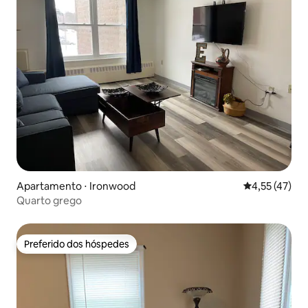
Apartamento ⋅ Ironwood
4,55 de uma a
4,55 (47)
Quarto grego
Preferido dos hóspedes
Preferido dos hóspedes