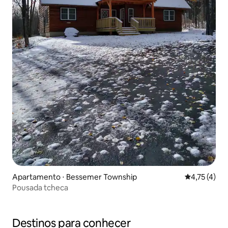
Apartamento ⋅ Bessemer Township
4,75 de uma 
4,75 (4)
Pousada tcheca
Destinos para conhecer