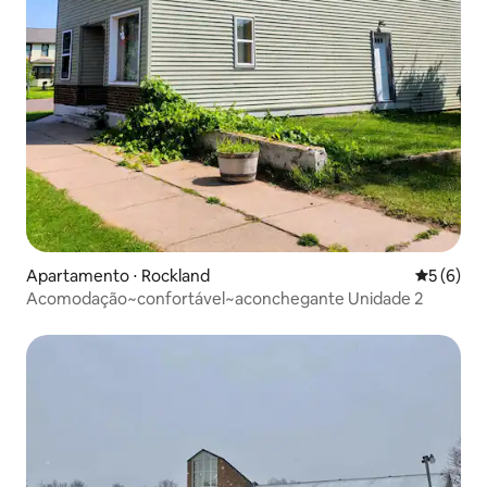
Apartamento ⋅ Rockland
5 de uma 
5 (6)
Acomodação~confortável~aconchegante Unidade 2