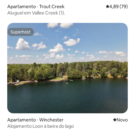
Apartamento ⋅ Trout Creek
4,89 de uma a
4,89 (79)
Aluguel em Vallee Creek (1).
Superhost
Superhost
Apartamento ⋅ Winchester
Novo lugar
Novo
Alojamento Loon à beira do lago