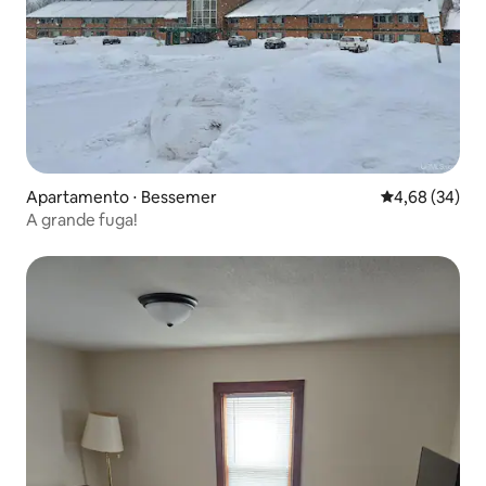
Apartamento ⋅ Bessemer
4,68 de uma a
4,68 (34)
A grande fuga!