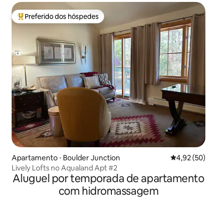
Preferido dos hóspedes
Entre os melhores preferidos dos hóspedes
Apartamento ⋅ Boulder Junction
4,92 de uma a
4,92 (50)
Lively Lofts no Aqualand Apt #2
Aluguel por temporada de apartamento
com hidromassagem