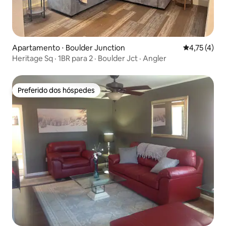
Apartamento ⋅ Boulder Junction
4,75 de uma 
4,75 (4)
Heritage Sq · 1BR para 2 · Boulder Jct · Angler
Preferido dos hóspedes
Preferido dos hóspedes