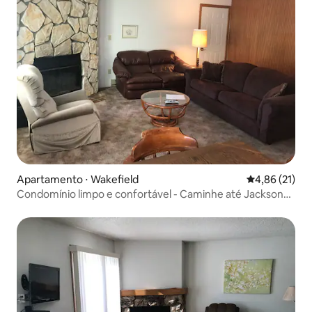
Apartamento ⋅ Wakefield
4,86 de uma a
4,86 (21)
Condomínio limpo e confortável - Caminhe até Jackson
Creek