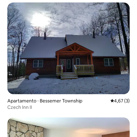
Apartamento ⋅ Bessemer Township
4,67 de uma 
4,67 (3)
Czech Inn II