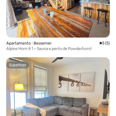
Apartamento ⋅ Bessemer
5 de uma 
5 (5)
Alpine Horn # 1 ~ Sauna e perto de Powderhorn!
Superhost
Superhost