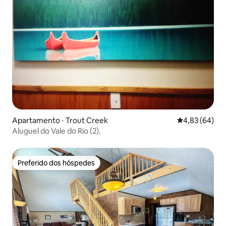
Apartamento ⋅ Trout Creek
4,83 de uma a
4,83 (64)
Aluguel do Vale do Rio (2).
Preferido dos hóspedes
Preferido dos hóspedes