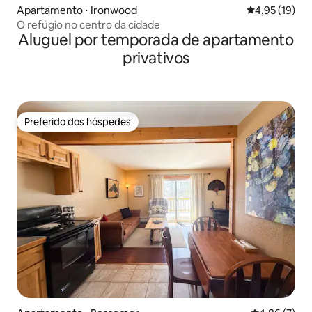
Apartamento ⋅ Ironwood
4,95 de uma a
4,95 (19)
O refúgio no centro da cidade
Aluguel por temporada de apartamento
privativos
Preferido dos hóspedes
Preferido dos hóspedes