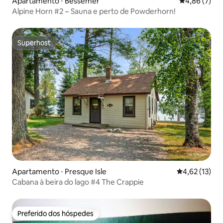
Apartamento ⋅ Bessemer
4,86 de uma 
4,86 (7)
Alpine Horn #2 ~ Sauna e perto de Powderhorn!
Superhost
Superhost
Apartamento ⋅ Presque Isle
4,62 de uma a
4,62 (13)
Cabana à beira do lago #4 The Crappie
Preferido dos hóspedes
Preferido dos hóspedes