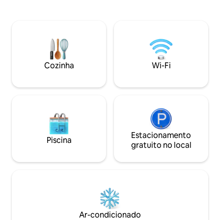
Orientarium, pelo
pessoas (conforto para 4–5). Terreno
pelo belo Jardim 
cercado, pátio, fogueira e atividades
maiores parques a
para crianças. O cachorro também ficará
Fala" A 3,5 minutos de carro ou a 30
feliz :) O bairro é propício para
minutos a pé da A
caminhadas, ciclismo e passeios a cavalo.
pouco mais longe 
Pela manhã, relaxe na natureza, passe a
Audioriver. 4. A 5 minutos de carro do
tarde em Łódź e faça uma fogueira à
Cozinha
Wi-Fi
Manufaktura
noite. Piscina interior e piscina do
Fisherman's nas proximidades
Estacionamento
Piscina
gratuito no local
Ar-condicionado