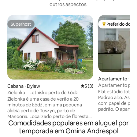
outros aspectos.
Superhost
Preferido dos 
Superhost
Entre os melhore
Apartamento ⋅ Łó
Apartamento pert
Cabana ⋅ Dylew
5 de uma avaliação média d
5 (3)
Zdrowie estacion
Flat estúdio tota
Zielonka – Letnisko perto de Łódź
Padrão alto. As paredes são decoradas
Zielonka é uma casa de verão a 20
com papel de pare
minutos de Łódź, em uma pequena
padrão. O apartamento foi renovado
aldeia perto de Tuszyn, perto de
recentemente. Estacionamento
Mandoria. Localizado perto de florestas
subterrâneo gratuito. Perto de vo
Comodidades populares em aluguel por
de pinheiros, proporciona ar tranquilo e
minutos a pé do Health
saudável. Ótimo para famílias com
temporada em Gmina Andrespol
caminhada de 15 m
crianças e idosos. Casa de 70 m² para 6