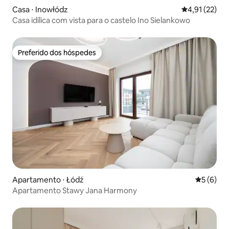
Casa ⋅ Inowłódz
4,91 de uma a
4,91 (22)
Casa idílica com vista para o castelo Ino Sielankowo
Preferido dos hóspedes
Preferido dos hóspedes
Apartamento ⋅ Łódź
5 de uma 
5 (6)
Apartamento Stawy Jana Harmony