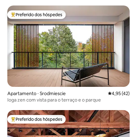
Preferido dos hóspedes
Entre os melhores preferidos dos hóspedes
Apartamento ⋅ Srodmiescie
4,95 de uma a
4,95 (42)
Ioga zen com vista para o terraço e o parque
Preferido dos hóspedes
Entre os melhores preferidos dos hóspedes