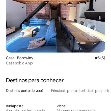
Casa ⋅ Borowiny
5 de uma 
5 (6)
Casa sob o Anjo
Destinos para conhecer
Destinos perto de você
Principais pontos turísticos por perto
Budapeste
Viena
Aluguéis por temporada
Aluguéis por temporada