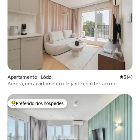
Apartamento ⋅ Łódź
5 de uma 
5 (4)
Aurora, um apartamento elegante com terraço no
coração de Łódź!
Preferido dos hóspedes
Entre os melhores preferidos dos hóspedes