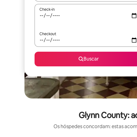
Check-in
Checkout
Buscar
Glynn County: a
Os hóspedes concordam: estas acomod