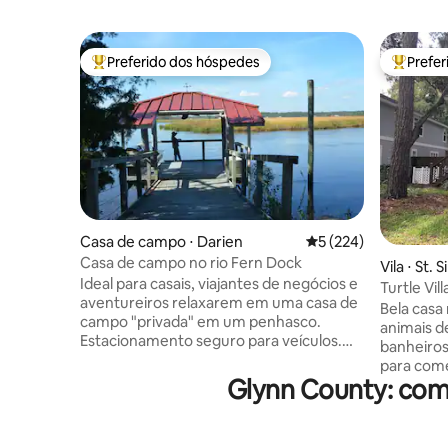
Preferido dos hóspedes
Prefe
Entre os melhores preferidos dos hóspedes
Entre os
Casa de campo ⋅ Darien
5 de uma avaliação m
5 (224)
Casa de campo no rio Fern Dock
Vila ⋅ St.
Ideal para casais, viajantes de negócios e
Turtle Vil
aventureiros relaxarem em uma casa de
animais d
Bela casa 
campo "privada" em um penhasco.
animais d
Estacionamento seguro para veículos.
banheiros
Amarre um barco no cais. Escreva ou leia
para come
um livro, pesque, observe pássaros,
Glynn County: com
bicicletas
deite-se em uma rede ou faça alguma
carroça e 
pesca de caranguejo. Jante e visite áreas
casa é l
históricas e recreativas. Os degraus
decoração