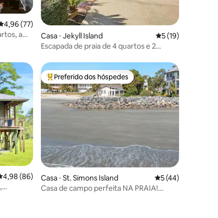
ções
4,96 de uma avaliação média de 5, 77 avaliações
4,96 (77)
rtos, a
Casa ⋅ Jekyll Island
5 de uma avaliação
5 (19)
Escapada de praia de 4 quartos e 2
banheiros Ocean Links
Preferido dos hóspedes
Entre os melhores preferidos dos hóspedes
ções
4,98 de uma avaliação média de 5, 86 avaliações
4,98 (86)
Casa ⋅ St. Simons Island
5 de uma avaliação
5 (44)
,
Casa de campo perfeita NA PRAIA!
Carrinho de golfe para alugar!