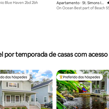
io Blue Haven 2bd 2bh
Apartamento ⋅ St. Simons Isl
4
and
On Ocean Best part of Beach SS
média de 5, 94 avaliações
l por temporada de casas com acesso 
rido dos hóspedes
Preferido dos hóspedes
 melhores preferidos dos hóspedes
Entre os melhores preferidos d