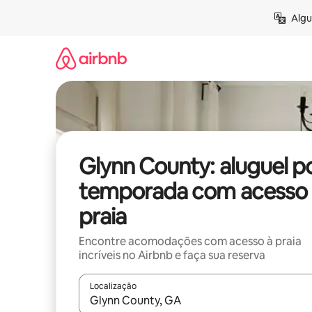
Pular
Algu
para
o
conteúdo
Glynn County: aluguel p
temporada com acesso 
praia
Encontre acomodações com acesso à praia
incríveis no Airbnb e faça sua reserva
Localização
Quando os resultados estiverem disponíveis, expl