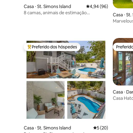
Casa ⋅ St. Simons Island
4,94 de uma avaliação 
4,94 (96)
8 camas, animais de estimação
Casa ⋅ St.
permitidos, a 2,4 km da praia
Marvelou
aceita an
Preferido dos hóspedes
Preferid
Entre os melhores preferidos dos hóspedes
Preferid
Casa ⋅ Da
Casa Hatc
privativa
Casa ⋅ St. Simons Island
5 de uma avaliação 
5 (20)