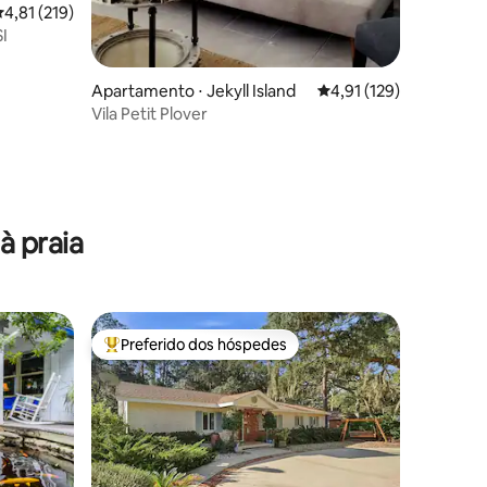
,81 de uma avaliação média de 5, 219 avaliações
4,81 (219)
I
Apartamento ⋅ Jekyll Island
4,91 de uma avaliação 
4,91 (129)
Vila Petit Plover
à praia
Preferido dos hóspedes
os hóspedes
Entre os melhores preferidos dos hóspedes