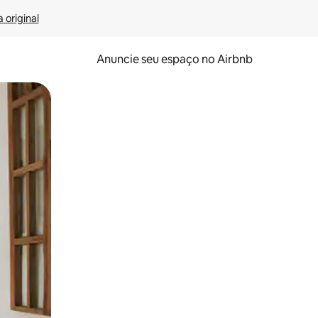
 original
Anuncie seu espaço no Airbnb
 deslizando o dedo na tela.