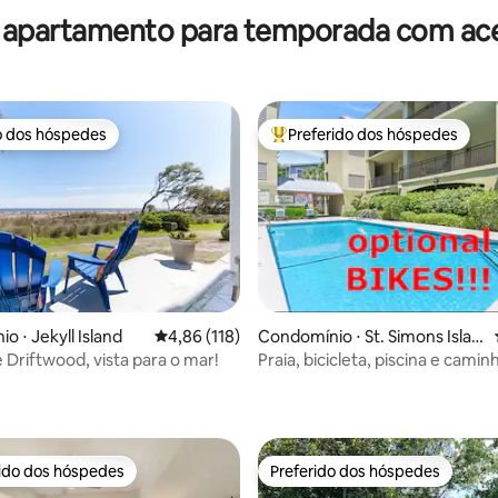
 apartamento para temporada com ace
o dos hóspedes
Preferido dos hóspedes
o dos hóspedes
Entre os melhores preferidos d
édia de 5, 112 avaliações
o ⋅ Jekyll Island
4,86 de uma avaliação média de 5, 118 avalia
4,86 (118)
Condomínio ⋅ St. Simons Islan
d
 Driftwood, vista para o mar!
Praia, bicicleta, piscina e camin
cais
rido dos hóspedes
Preferido dos hóspedes
 melhores preferidos dos hóspedes
Preferido dos hóspedes