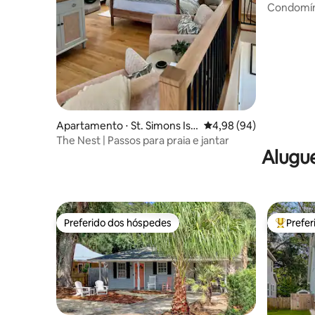
Condomín
Apartamento ⋅ St. Simons Isla
4,98 de uma avaliação 
4,98 (94)
nd
The Nest | Passos para praia e jantar
Alugue
Preferido dos hóspedes
Prefe
Preferido dos hóspedes
Entre os