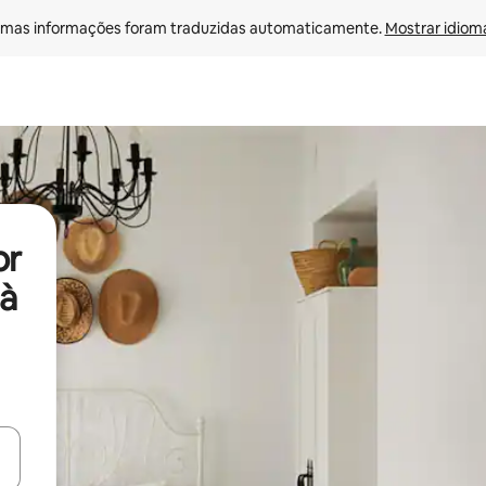
mas informações foram traduzidas automaticamente. 
Mostrar idioma
or
à
ore-os usando as seta para cima e para baixo do teclado ou tocando e