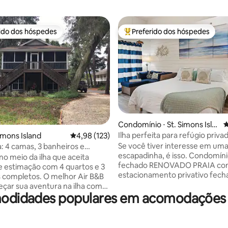
rido dos hóspedes
Preferido dos hóspedes
 melhores preferidos dos hóspedes
Entre os melhores preferidos d
édia de 5, 224 avaliações
Condomínio ⋅ St. Simons Isla
4
nd
Ilha perfeita para refúgio privad
 Simons Island
4,98 de uma avaliação média de 5, 123 avalia
4,98 (123)
Walk2Beach-Village
Se você tiver interesse em um
la: 4 camas, 3 banheiros e
escapadinha, é isso. Condomínio
e estimação!
no meio da ilha que aceita
fechado RENOVADO PRAIA c
e estimação com 4 quartos e 3
estacionamento privativo fech
 completos. O melhor Air B&B
piscina. LOCALIZAÇÃO IDEAL.
çar sua aventura na ilha com
Caminhada/Bicicleta até a Praia
odidades populares em acomodações 
 de praia, cadeiras de praia,
Village Shopping, Restaurantes
guarda-sol, tudo incluído! A
Entretenimento. Livro feito sob medida
indamente decorada com
com recomendações locais inclu
 de praia e tartarugas! O