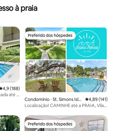
sso à praia
Preferido dos hóspedes
os hóspedes
Preferido dos hóspedes
ções
4,9 de uma avaliação média de 5, 188 avaliações
4,9 (188)
hada até o
Condomínio ⋅ St. Simons Isla
4,89 de uma avaliação 
4,89 (141)
nd
Localização! CAMINHE até a PRAIA, Vila e
CAIS! 2 PISCINAS*
Preferido dos hóspedes
Preferido dos hóspedes