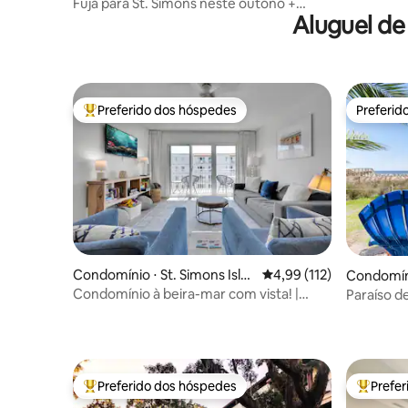
Fuja para St. Simons neste outono +
Aluguel de
economize!
Preferido dos hóspedes
Preferid
Entre os melhores preferidos dos hóspedes
Preferid
Condomínio ⋅ St. Simons Isla
4,99 de uma avaliação m
4,99 (112)
Condomíni
nd
Condomínio à beira-mar com vista! |
Paraíso de
Bicicletas grátis! | Atualizado!
Preferido dos hóspedes
Prefe
Entre os melhores preferidos dos hóspedes
Entre os