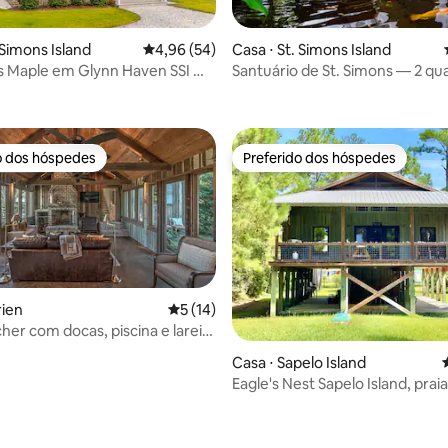
média de 5, 96 avaliações
 Simons Island
4,96 de uma avaliação média de 5, 54 avalia
4,96 (54)
Casa ⋅ St. Simons Island
s Maple em Glynn Haven SSI —
Santuário de St. Simons — 2 qua
imais de estimação
poucos passos da praia
o dos hóspedes
Preferido dos hóspedes
o dos hóspedes
Preferido dos hóspedes
rien
5 de uma avaliação média de 5, 14 avalia
5 (14)
her com docas, piscina e lareira
Casa ⋅ Sapelo Island
Eagle's Nest Sapelo Island, praia
conforto na natureza
média de 5, 20 avaliações