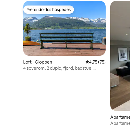
Preferido dos hóspedes
Preferido dos hóspedes
Loft ⋅ Gloppen
4,75 de uma avaliação 
4,75 (75)
4 soverom, 2 duplo, fjord, badstue,
boblebad.
Apartame
Apartame