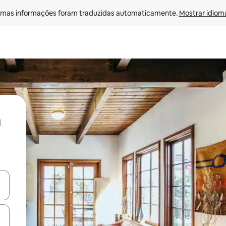
mas informações foram traduzidas automaticamente. 
Mostrar idioma
ore-os usando as seta para cima e para baixo do teclado ou tocando e