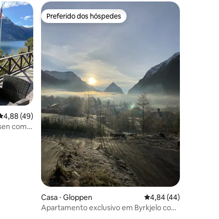
Preferido dos hóspedes
Preferido dos hóspedes
4,88 de uma avaliação média de 5, 49 avaliações
4,88 (49)
sen com
ções
Casa ⋅ Gloppen
4,84 de uma avaliação
4,84 (44)
Apartamento exclusivo em Byrkjelo com
banheira de hidromassagem.