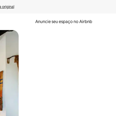
 original
Anuncie seu espaço no Airbnb
 deslizando o dedo na tela.