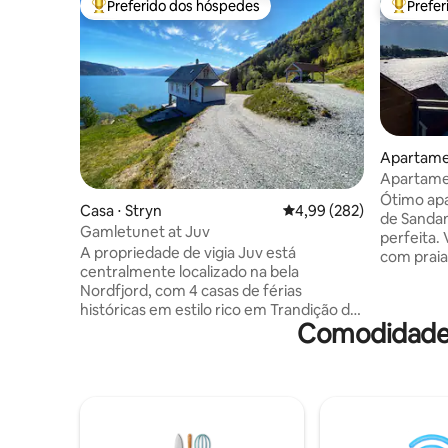
Preferido dos hóspedes
Prefe
Entre os melhores preferidos dos hóspedes
Entre os
Apartame
Apartame
com vista 
Ótimo apa
Casa ⋅ Stryn
4,99 de uma avaliação m
4,99 (282)
de Sanda
Gamletunet at Juv
perfeita.
A propriedade de vigia Juv está
com praia
centralmente localizado na bela
Estaciona
Nordfjord, com 4 casas de férias
para loja
históricas em estilo rico em Trandição da
espaçosa 
Comodidades
Noruega Ocidental, silêncio e
vista e d
tranquilidade e com vistas panorâmicas
tem tudo 
magníficas e únicas de 180 graus da
estadias 
paisagem que espelha o fiorde.
cama de c
Recomendamos ficar várias noites para
cama. Mai
alugar uma banheira de
Cama extr
hidromassagem/barco/caminhada na
equipada 