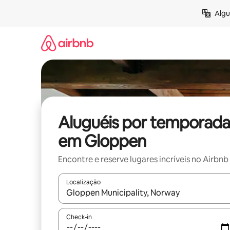
Pular
Algu
para
o
conteúdo
Aluguéis por temporada
em Gloppen
Encontre e reserve lugares incríveis no Airbnb
Localização
Quando os resultados estiverem disponíveis, expl
Check-in