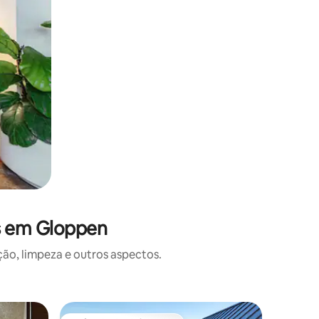
s em Gloppen
o, limpeza e outros aspectos.
Casa ⋅ G