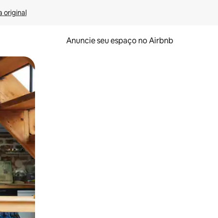
 original
Anuncie seu espaço no Airbnb
 deslizando o dedo na tela.