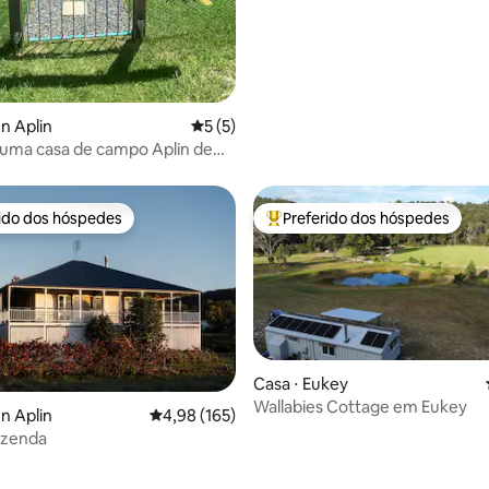
média de 5, 59 avaliações
en Aplin
5 de uma avaliação média de 5, 5 avalia
5 (5)
uma casa de campo Aplin de
rido dos hóspedes
Preferido dos hóspedes
 melhores preferidos dos hóspedes
Entre os melhores preferidos d
Casa ⋅ Eukey
Wallabies Cottage em Eukey
en Aplin
4,98 de uma avaliação média de 5, 165 avalia
4,98 (165)
azenda