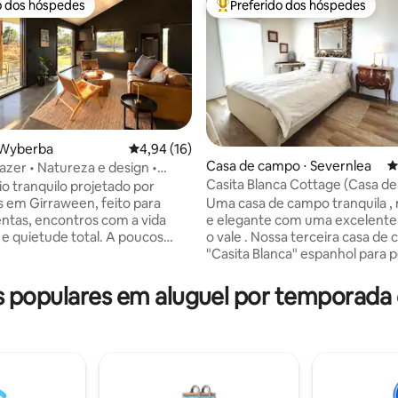
o dos hóspedes
Preferido dos hóspedes
o dos hóspedes
Entre os melhores preferidos d
édia de 5, 116 avaliações
 Wyberba
4,94 de uma avaliação média de 5, 16 avalia
4,94 (16)
Casa de campo ⋅ Severnlea
4
azer • Natureza e design •
Casita Blanca Cottage (Casa d
n
o tranquilo projetado por
Uma casa de campo tranquila ,
s em Girraween, feito para
e elegante com uma excelente 
ntas, encontros com a vida
o vale . Nossa terceira casa de campo
e quietude total. A poucos
"Casita Blanca" espanhol para
as trilhas para caminhada do
casa branca, construída em 20
cional Girraween e das
tem o charme atemporal de
locais, mas imerso na natureza.
populares em aluguel por temporada 
antiguidades francesas e móve
er convida você a se
qualidade. Seu caráter e locali
ar e a adotar um ritmo mais
fazem a escapada perfeita par
orde com café, passe tardes
que aprecia alguns toques de 
sa explorando ou simplesmente
antiguidades francesas autênti
 a vista e termine o dia sob o
lustres de cristal. Temos outra
 e estrelado, sentado em frente