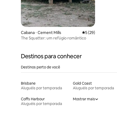
Cabana ⋅ Cement Mills
5 de uma avaliação 
5 (29)
The Squatter: um refúgio romântico
Destinos para conhecer
Destinos perto de você
Brisbane
Gold Coast
Aluguéis por temporada
Aluguéis por temporada
Coffs Harbour
Mostrar mais
Aluguéis por temporada