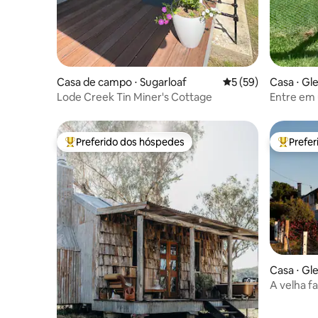
Casa de campo ⋅ Sugarloaf
5 de uma avaliação 
5 (59)
Casa ⋅ Gl
Lode Creek Tin Miner's Cottage
Entre em 
1950.
Preferido dos hóspedes
Prefe
Entre os melhores preferidos dos hóspedes
Entre os
Casa ⋅ Gl
A velha f