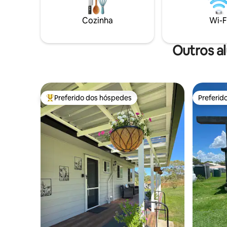
à lareira
um lugar 
Cozinha
Wi-F
Outros a
Preferido dos hóspedes
Preferid
Entre os melhores preferidos dos hóspedes
Preferid