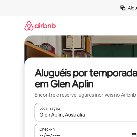
Pular
Algu
para
o
conteúdo
Aluguéis por temporada
em Glen Aplin
Encontre e reserve lugares incríveis no Airbnb
Localização
Quando os resultados estiverem disponíveis, expl
Check-in