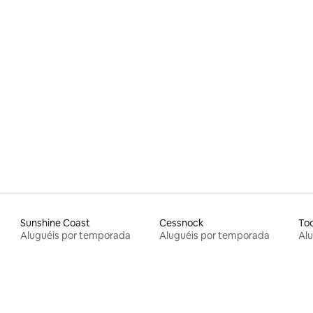
média de 5, 29 avaliações
Sunshine Coast
Cessnock
To
Aluguéis por temporada
Aluguéis por temporada
Al