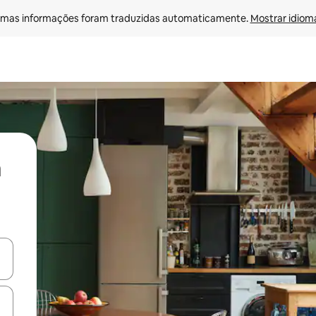
mas informações foram traduzidas automaticamente. 
Mostrar idioma
ore-os usando as seta para cima e para baixo do teclado ou tocando e