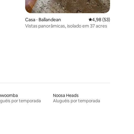
Casa ⋅ Ballandean
4,98 de uma avaliação
4,98 (53)
Vistas panorâmicas, isolado em 37 acres
owoomba
Noosa Heads
uguéis por temporada
Aluguéis por temporada