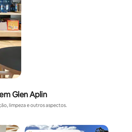
em Glen Aplin
o, limpeza e outros aspectos.
Cabana ⋅