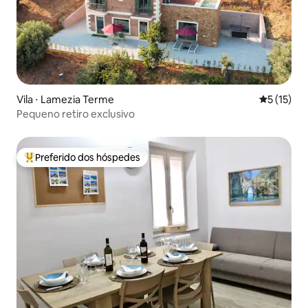
Vila ⋅ Lamezia Terme
5 de uma a
5 (15)
Pequeno retiro exclusivo
Preferido dos hóspedes
Entre os melhores preferidos dos hóspedes