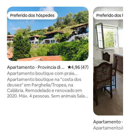
Preferido dos hóspedes
Preferido dos hó
Preferido dos hóspedes
Preferido dos hó
Apartamento ⋅ Provincia di Vi
4,96 de uma avaliação média de
4,96 (47)
bo Valentia
Apartamento boutique com praia
própria, perto de Tropea
Apartamento boutique na "costa dos
deuses" em Parghelia/Tropea, na
Calábria. Remodelado e renovado em
2020. Máx. 4 pessoas. Sem animais Sala
de estar e cozinha equipada com
máquina de lavar/secar roupa, máquina
de lavar louças, geladeira, forno, fogão
de indução. 2 quartos com camas de
Apartamento ⋅ La
casal e armários espaçosos. Banheiro
Apartamento/quart
com chuveiro. 2 terraços espaçosos,