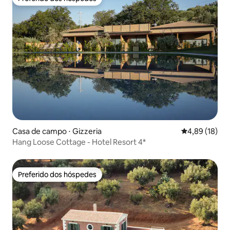
Preferido dos hóspedes
Casa de campo ⋅ Gizzeria
4,89 de uma a
4,89 (18)
Hang Loose Cottage - Hotel Resort 4*
Preferido dos hóspedes
Preferido dos hóspedes