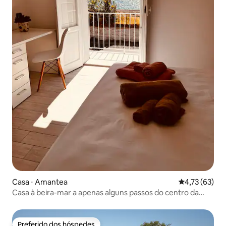
Casa ⋅ Amantea
4,73 de uma a
4,73 (63)
Casa à beira-mar a apenas alguns passos do centro da
cidade.
Preferido dos hóspedes