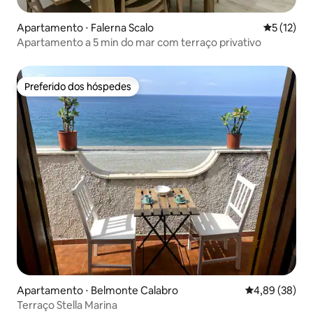
Apartamento ⋅ Falerna Scalo
5 de uma a
5 (12)
Apartamento a 5 min do mar com terraço privativo
Preferido dos hóspedes
Preferido dos hóspedes
Apartamento ⋅ Belmonte Calabro
4,89 de uma a
4,89 (38)
Terraço Stella Marina