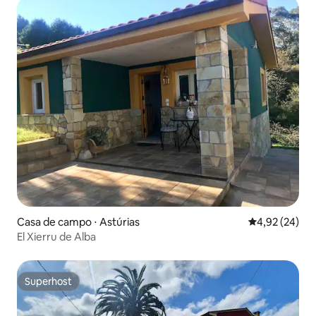
Casa de campo ⋅ Astúrias
4,92 de uma a
4,92 (24)
El Xierru de Alba
Superhost
Superhost