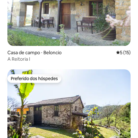
Casa de campo ⋅ Beloncio
5 de uma a
5 (15)
A Reitoria I
Preferido dos hóspedes
Preferido dos hóspedes