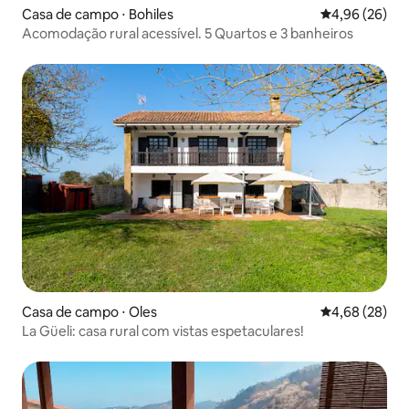
Casa de campo ⋅ Bohiles
4,96 de uma a
4,96 (26)
Acomodação rural acessível. 5 Quartos e 3 banheiros
Casa de campo ⋅ Oles
4,68 de uma a
4,68 (28)
La Güeli: casa rural com vistas espetaculares!