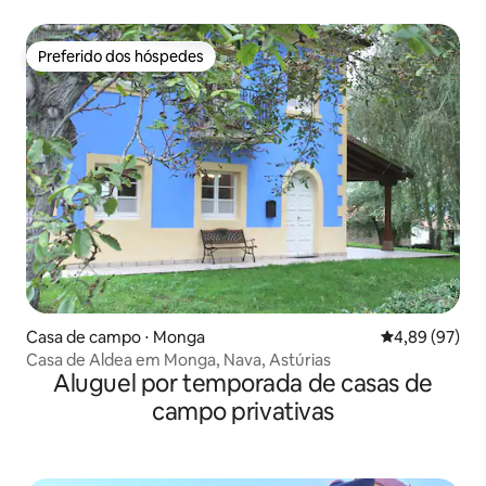
jardim
Preferido dos hóspedes
Preferido dos hóspedes
Casa de campo ⋅ Monga
4,89 de uma a
4,89 (97)
Casa de Aldea em Monga, Nava, Astúrias
Aluguel por temporada de casas de
campo privativas