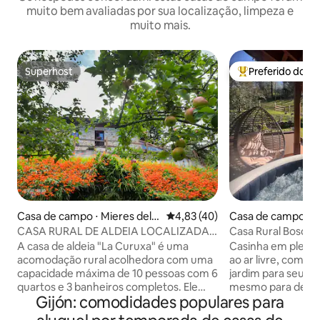
muito bem avaliadas por sua localização, limpeza e
muito mais.
Superhost
Preferido dos 
Superhost
Entre os melhore
Casa de campo ⋅ Mieres del
4,83 de uma avaliação média de
4,83 (40)
Casa de campo ⋅ A
Camino
CASA RURAL DE ALDEIA LOCALIZADA
Casa Rural Bosqu
EM PLENA NATUREZA
A casa de aldeia "La Curuxa" é uma
Casinha em plena 
acomodação rural acolhedora com uma
ao ar livre, com m
capacidade máxima de 10 pessoas com 6
jardim para seus c
quartos e 3 banheiros completos. Ele
mesmo para desfru
Gijón: comodidades populares para
está localizado em uma propriedade
lenha, linda sala 
isolada cercada por prados e florestas,
madeira. Cozinha