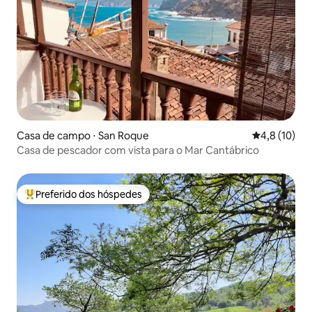
Casa de campo ⋅ San Roque
4,8 de uma a
4,8 (10)
Casa de pescador com vista para o Mar Cantábrico
Preferido dos hóspedes
Entre os melhores preferidos dos hóspedes