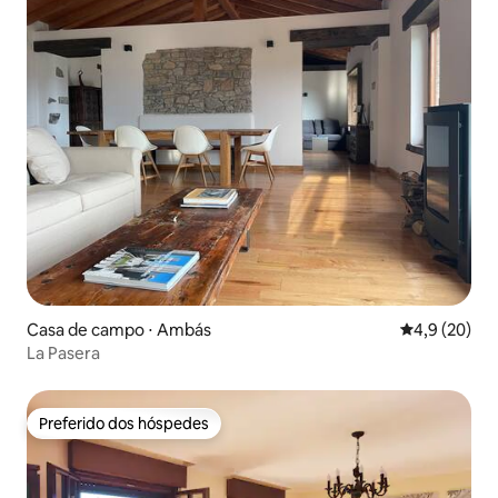
Casa de campo ⋅ Ambás
4,9 de uma a
4,9 (20)
La Pasera
Preferido dos hóspedes
Preferido dos hóspedes