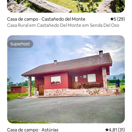
Casa de campo ⋅ Castañedo del Monte
5 de uma a
5 (29)
Casa Rural em Castañedo Del Monte em Senda Del Oso
Superhost
Superhost
Casa de campo ⋅ Astúrias
4,81 de uma a
4,81 (31)