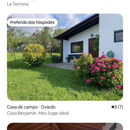
La Terrona
Preferido dos hóspedes
Preferido dos hóspedes
Casa de campo ⋅ Oviedo
5 de uma 
5 (7)
Casa Benjamín. Meu lugar ideal.