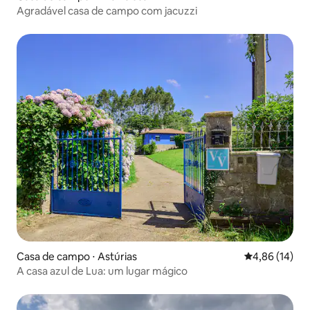
Agradável casa de campo com jacuzzi
Casa de campo ⋅ Astúrias
4,86 de uma a
4,86 (14)
A casa azul de Lua: um lugar mágico