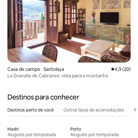
Casa de campo ⋅ Santolaya
4,9 de uma a
4,9 (20)
La Granate de Cabranes: vista para a montanha
Destinos para conhecer
Destinos perto de você
Outros tipos de acomodações
Pr
Madri
Porto
Aluguéis por temporada
Aluguéis por temporada