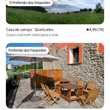
Preferido dos hóspedes
Entre os melhores preferidos dos hóspedes
Casa de campo ⋅ Quintueles
4,99 de uma a
4,99 (78)
Casa rural com vista para o mar
Preferido dos hóspedes
Preferido dos hóspedes