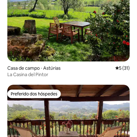
Casa de campo ⋅ Astúrias
5 de uma a
5 (31)
La Casina del Pintor
Preferido dos hóspedes
Preferido dos hóspedes