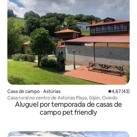
Casa de campo ⋅ Astúrias
4,67 de uma a
4,67 (43)
Casa rural no centro de Astúrias Playa, Gijón, Oviedo
Aluguel por temporada de casas de
campo pet friendly