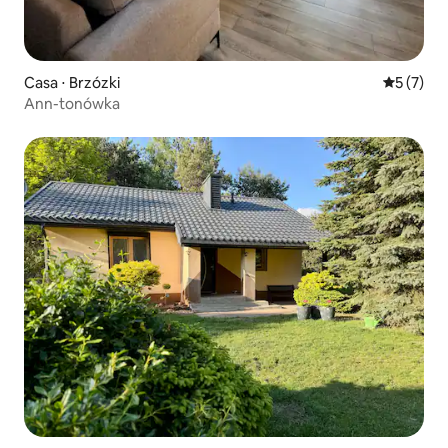
Casa ⋅ Brzózki
5 de uma 
5 (7)
Ann-tonówka