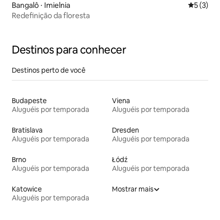
Bangalô ⋅ Imielnia
5 de uma 
5 (3)
Redefinição da floresta
Destinos para conhecer
Destinos perto de você
Budapeste
Viena
Aluguéis por temporada
Aluguéis por temporada
Bratislava
Dresden
Aluguéis por temporada
Aluguéis por temporada
Brno
Łódź
Aluguéis por temporada
Aluguéis por temporada
Katowice
Mostrar mais
Aluguéis por temporada