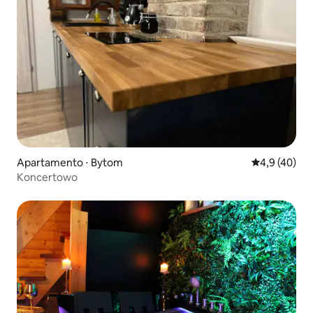
Apartamento ⋅ Bytom
4,9 de uma a
4,9 (40)
Koncertowo