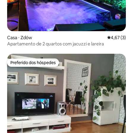
Casa ⋅ Zdów
4,67 de uma 
4,67 (3)
Apartamento de 2 quartos com jacuzzi e lareira
Preferido dos hóspedes
Preferido dos hóspedes