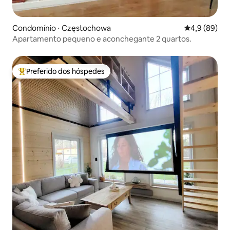
Condomínio ⋅ Częstochowa
4,9 de uma a
4,9 (89)
Apartamento pequeno e aconchegante 2 quartos.
Preferido dos hóspedes
Entre os melhores preferidos dos hóspedes