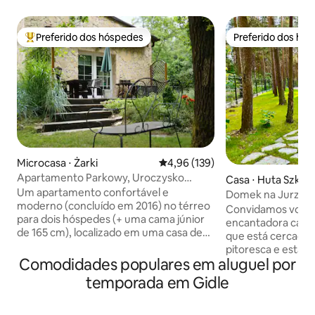
Preferido dos hóspedes
Preferido dos hó
Entre os melhores preferidos dos hóspedes
Preferido dos hó
Microcasa ⋅ Żarki
4,96 de uma avaliação média de 
4,96 (139)
Apartamento Parkowy, Uroczysko
Casa ⋅ Huta Szkla
Połomja
Um apartamento confortável e
Domek na Jurze
moderno (concluído em 2016) no térreo
Convidamos você a
para dois hóspedes (+ uma cama júnior
encantadora casa 
de 165 cm), localizado em uma casa de
que está cercada 
campo independente em um antigo
pitoresca e está l
parque que faz parte de um grande
Comodidades populares em aluguel por
belo lago. Nossa 
complexo privado (36 hectares) de um
lugar perfeito pa
temporada em Gidle
antigo moinho, “Uroczysko Połomja”,
natureza e da paz
situado no Parque Paisagístico Jurajski. A
você uma sala de e
área do chalé é de 47 m², incluindo um