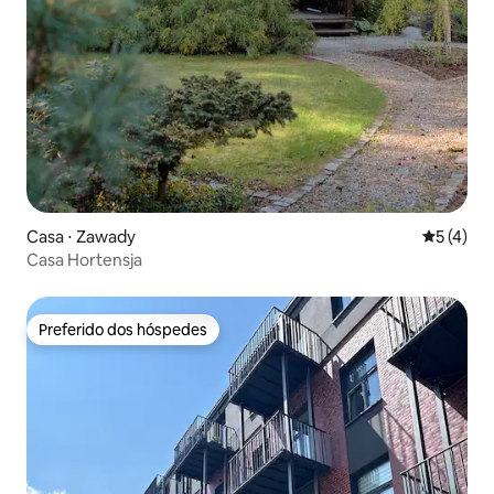
Casa ⋅ Zawady
5 de uma 
5 (4)
Casa Hortensja
Preferido dos hóspedes
Preferido dos hóspedes