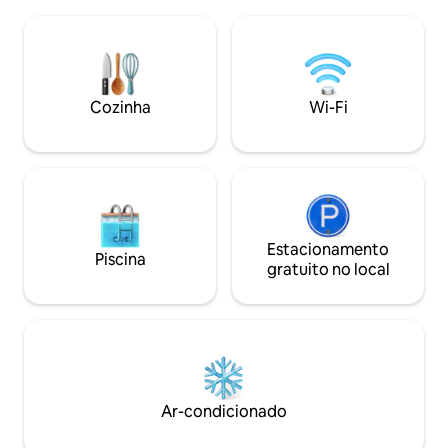
perfeita para o jan
quarto de casal, uma cozinha e uma sala
um espaçoso terr
de estar com um sofá-cama (2 pessoas),
relaxar e admirar a
um banheiro com vaso sanitário e
redor. A banheira de hidromassagem é
chuveiro, um quarto com um guarda-
paga adicionalmente Em relação 
roupa e uma cama júnior. Terraço com
para animais de e
Cozinha
Wi-Fi
toldo (14 m²), móveis de jardim e
contato com o anfi
churrasqueira. Wi-Fi.
Estacionamento
Piscina
gratuito no local
Ar-condicionado