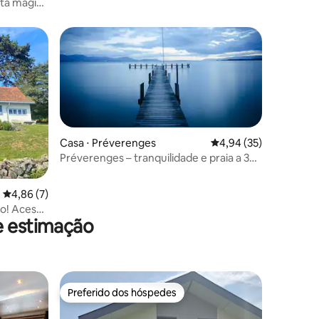
sta mágica
Casa ⋅ Préverenges
4,94 de uma avaliação
4,94 (35)
Préverenges – tranquilidade e praia a 3
minutos a pé
ções
4,86 de uma avaliação média de 5, 7 avaliações
4,86 (7)
go! Acesso
e estimação
Preferido dos hóspedes
Preferido dos hóspedes