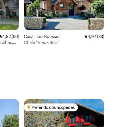
4,82 de uma avaliação média de 5, 50 avaliações
4,82 (50)
Casa ⋅ Les Rousses
4,97 de uma avaliação
4,97 (33)
ralhas,
Chalé "Vieux Bois"
ções
Preferido dos hóspedes
os hóspedes
Entre os melhores preferidos dos hóspedes