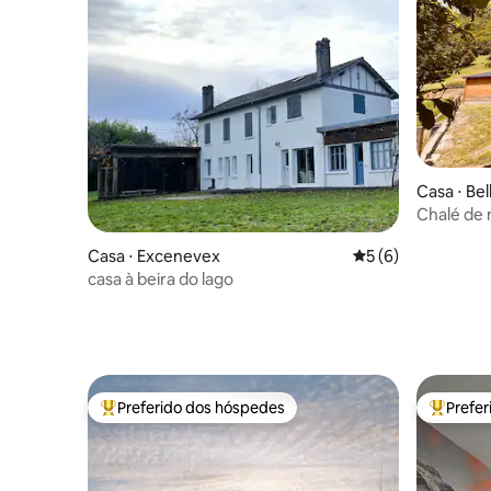
Casa ⋅ Be
Chalé de
lareira
Casa ⋅ Excenevex
5 de uma avaliação
5 (6)
casa à beira do lago
Preferido dos hóspedes
Prefe
Entre os melhores preferidos dos hóspedes
Entre os