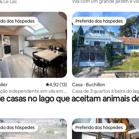
Vila com um grande jardim e vi
& Le Lac
para o lago
rido dos hóspedes
Preferido dos hóspedes
 melhores preferidos dos hóspedes
Preferido dos hóspedes
média de 5, 25 avaliações
lier
4,92 de uma avaliação média de 5, 13 avalia
4,92 (13)
Casa ⋅ Buchillon
ão independente em vila em
Casa de 3 quartos à beira do la
e casas no lago que aceitam animais d
raia
ao lago e cais privativo
rido dos hóspedes
Preferido dos hóspedes
 melhores preferidos dos hóspedes
Preferido dos hóspedes