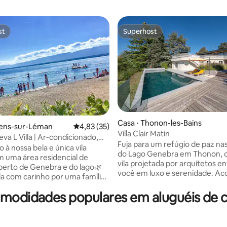
st
Superhost
st
Superhost
édia de 5, 360 avaliações
Casa ⋅ Thonon-les-Bains
hens-sur-Léman
4,83 de uma avaliação média de 5, 35 avalia
4,83 (35)
Villa Clair Matin
va L Villa | Ar-condicionado,
Fuja para um refúgio de paz n
rasqueira, animais de
 à nossa bela e única vila
do Lago Genebra em Thonon, 
o
m uma área residencial de
vila projetada por arquitetos e
 perto de Genebra e do lago🌿
você em luxo e serenidade. A
a com carinho por uma família
uma vista panorâmica do lago, 
 a primeira vila do bairro e está
um café em um terraço ensola
modidades populares em aluguéis de c
charme. Relaxe em espaços de
mergulhe em uma piscina cinti
os de sol, desfrute da lareira
cercada pela natureza (aberta 
nte ou relaxe no terraço e no
meados de outubro) e relaxe 
 quatro estações com