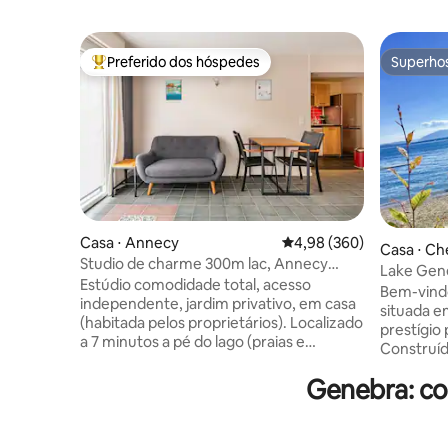
Preferido dos hóspedes
Superho
Entre os melhores preferidos dos hóspedes
Superho
Casa ⋅ Annecy
4,98 de uma avaliação m
4,98 (360)
Casa ⋅ C
Studio de charme 300m lac, Annecy
Lake Gene
Albigny/Impérial
Estúdio comodidade total, acesso
SPA, chur
Bem-vindo
independente, jardim privativo, em casa
estimaçã
situada e
(habitada pelos proprietários). Localizado
prestígio
a 7 minutos a pé do lago (praias e
Construíd
atividades náuticas, 25/30 minutos da
sueca, foi
cidade velha. Perto do Carrefour Market,
Genebra: co
cheia de 
padaria, restaurantes. Bairro tranquilo,
estar chei
inclui cama de casal 160, sofá, Wi-Fi,
aconchega
cozinha equipada (Nespresso), banheiro
jardim de