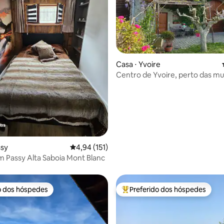
Casa ⋅ Yvoire
Centro de Yvoire, perto das mu
estacionamento
média de 5, 59 avaliações
ssy
4,94 de uma avaliação média de 5, 151 avalia
4,94 (151)
Estúdio em Passy Alta Saboia Mont Blanc
o dos hóspedes
Preferido dos hóspedes
o dos hóspedes
Entre os melhores preferidos d