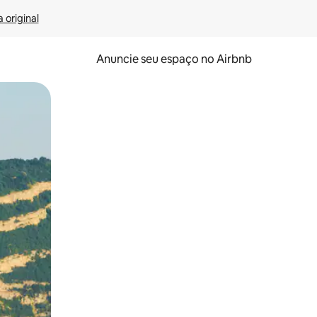
 original
Anuncie seu espaço no Airbnb
 deslizando o dedo na tela.