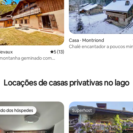
Casa ⋅ Montriond
Chalé encantador a poucos mi
llevaux
5 de uma avaliação média de 5, 13 avalia
5 (13)
lago
 montanha geminado com
 média de 5, 6 avaliações
Locações de casas privativas no lago
rido dos hóspedes
Superhost
 melhores preferidos dos hóspedes
Superhost