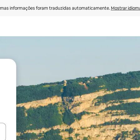
mas informações foram traduzidas automaticamente. 
Mostrar idioma
ore-os usando as seta para cima e para baixo do teclado ou tocando e