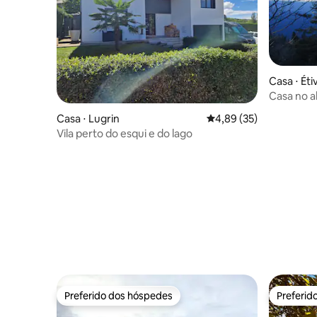
Casa ⋅ Éti
Casa no al
parque na
Casa ⋅ Lugrin
4,89 de uma avaliação 
4,89 (35)
Vila perto do esqui e do lago
Preferido dos hóspedes
Preferid
Preferido dos hóspedes
Preferid