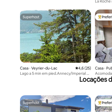
La Roche 
Superhost
Prefe
Superhost
Entre os
Casa ⋅ Veyrier-du-Lac
4,6 de uma avaliação 
4,6 (25)
Casa ⋅ Pub
Lago a 5 min em pied.Annecy/Imperial a
Acomodaç
Locações d
15 min de bicicleta
frente à p
Superhost
Prefe
Superhost
Entre os