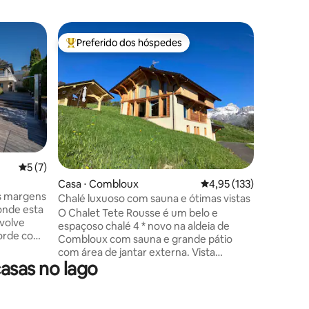
Casa ⋅ P
Preferido dos hóspedes
Preferi
Entre os melhores preferidos dos hóspedes
Preferi
Bela cas
Genebra
Esta casa
localizad
Lago Lém
natural. 
procura 
da água 
atmosfera
Caminhad
5 de uma avaliação média de 5, 7 avaliações
5 (7)
paisagem
ções
Casa ⋅ Combloux
4,95 de uma avaliação 
4,95 (133)
passeios 
as margens
Genebra.
Chalé luxuoso com sauna e ótimas vistas
onde esta
praia - a
O Chalet Tete Rousse é um belo e
nvolve
inúmeras
espaçoso chalé 4 * novo na aldeia de
corde com
os destaq
Combloux com sauna e grande pátio
saboreie
com área de jantar externa. Vista
rado,
asas no lago
deslumbrante para o Mont Blanc e
lante
Chaîne des Aravis. O chalé fica a apenas
de maio a
200 metros do coração da aldeia, perto
em uma
de lojas, restaurantes e bares. Ótima