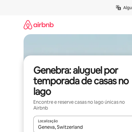
Pular
Algu
para
o
conteúdo
Genebra: aluguel por
temporada de casas no
lago
Encontre e reserve casas no lago únicas no
Airbnb
Localização
Quando os resultados estiverem disponíveis, expl