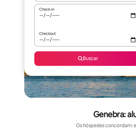
Check-in
Checkout
Buscar
Genebra: al
Os hóspedes concordam: est