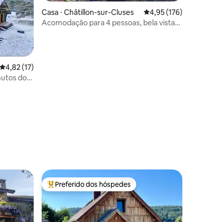
Casa ⋅ Châtillon-sur-Cluses
4,95 de uma avaliação 
4,95 (176)
Acomodação para 4 pessoas, bela vista
para o vale
4,82 de uma avaliação média de 5, 17 avaliações
4,82 (17)
nutos do
ções
Preferido dos hóspedes
Entre os melhores preferidos dos hóspedes