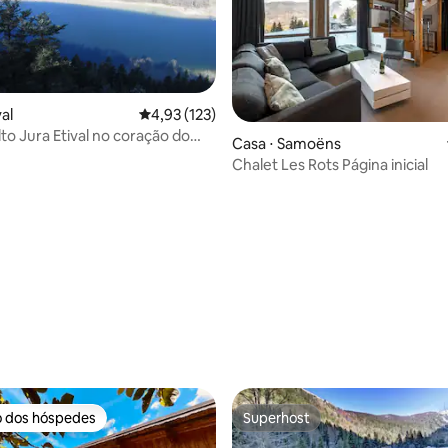
val
4,93 de uma avaliação média de 5, 123 avalia
4,93 (123)
to Jura Etival no coração do
Casa ⋅ Samoëns
tural
Chalet Les Rots Página inicial
média de 5, 35 avaliações
o dos hóspedes
Superhost
o dos hóspedes
Superhost