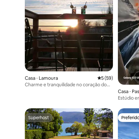
Casa ⋅ Lamoura
5 de uma avaliação 
5 (59)
Charme e tranquilidade no coração do
Alto Jura
Casa ⋅ Pa
Superhost
Preferid
Superhost
Preferid