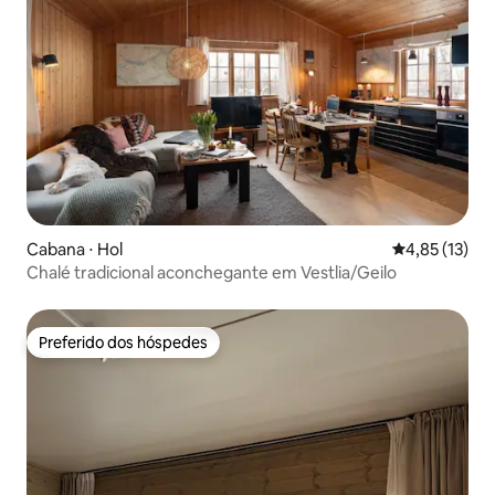
Cabana ⋅ Hol
4,85 de uma a
4,85 (13)
Chalé tradicional aconchegante em Vestlia/Geilo
Preferido dos hóspedes
Preferido dos hóspedes