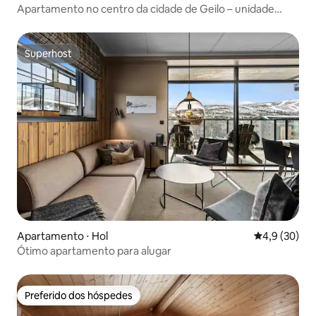
Apartamento no centro da cidade de Geilo – unidade
nova e central
Superhost
Superhost
Apartamento ⋅ Hol
4,9 de uma a
4,9 (30)
Ótimo apartamento para alugar
Preferido dos hóspedes
Preferido dos hóspedes