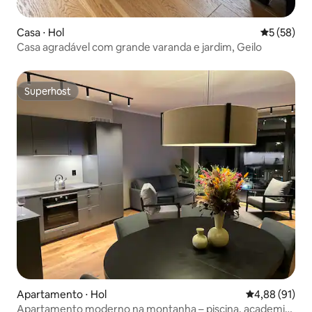
Casa ⋅ Hol
5 de uma a
5 (58)
Casa agradável com grande varanda e jardim, Geilo
Superhost
Superhost
Apartamento ⋅ Hol
4,88 de uma a
4,88 (91)
Apartamento moderno na montanha – piscina, academia