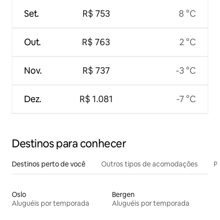
Set.
R$ 753
8 °C
Out.
R$ 763
2 °C
Nov.
R$ 737
-3 °C
Dez.
R$ 1.081
-7 °C
Destinos para conhecer
Destinos perto de você
Outros tipos de acomodações
Pr
Oslo
Bergen
Aluguéis por temporada
Aluguéis por temporada