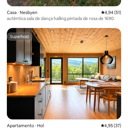
Casa ⋅ Nesbyen
4,94 de uma a
4,94 (51)
autêntica sala de dança halling pintada de rosa de 1690.
Superhost
Superhost
Apartamento ⋅ Hol
4,95 de uma a
4,95 (37)