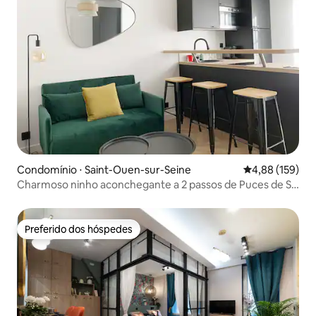
Condomínio ⋅ Saint-Ouen-sur-Seine
4,88 de uma av
4,88 (159)
Charmoso ninho aconchegante a 2 passos de Puces de St
Ouen
Preferido dos hóspedes
Preferido dos hóspedes