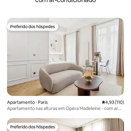
Preferido dos hóspedes
Preferido dos hóspedes
Apartamento ⋅ Paris
4,93 de uma av
4,93 (110)
Apartamento nas alturas em Opéra Madeleine - com ar
condicionado
Preferido dos hóspedes
Preferido dos hóspedes