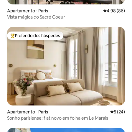
Apartamento ⋅ Paris
4,98 de uma av
4,98 (86)
Vista mágica do Sacré Coeur
Preferido dos hóspedes
Entre os melhores preferidos dos hóspedes
Apartamento ⋅ Paris
5 de uma a
5 (24)
Sonho parisiense: flat novo em folha em Le Marais