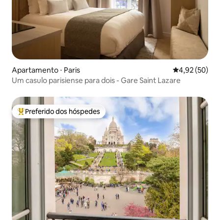
Apartamento ⋅ Paris
4,92 de uma a
4,92 (50)
Um casulo parisiense para dois - Gare Saint Lazare
Preferido dos hóspedes
Entre os melhores preferidos dos hóspedes