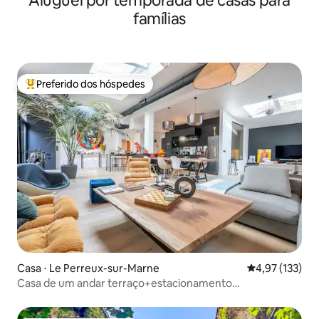
Aluguel por temporada de casas para
famílias
Preferido dos hóspedes
Entre os melhores preferidos dos hóspedes
Casa ⋅ Le Perreux-sur-Marne
4,97 de uma av
4,97 (133)
Casa de um andar terraço+estacionamento
Paris<>Disney