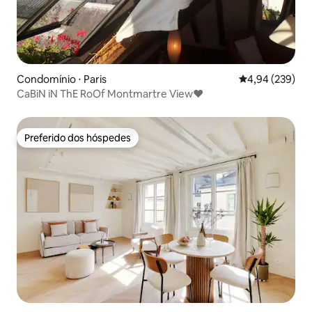
Condomínio ⋅ Paris
4,94 de uma ava
4,94 (239)
CaBiN iN ThE RoOf Montmartre View♥
Preferido dos hóspedes
Preferido dos hóspedes