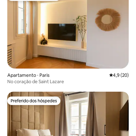
Apartamento ⋅ Paris
4,9 de uma a
4,9 (20)
No coração de Saint Lazare
Preferido dos hóspedes
Preferido dos hóspedes