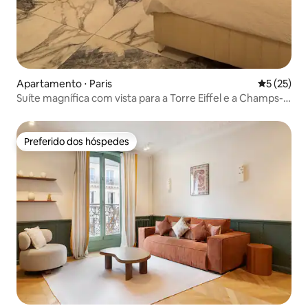
Apartamento ⋅ Paris
5 de uma a
5 (25)
Suíte magnífica com vista para a Torre Eiffel e a Champs-
Élysées, com ar-condicionado
Preferido dos hóspedes
Preferido dos hóspedes