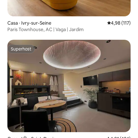
Casa ⋅ Ivry-sur-Seine
4,98 de uma av
4,98 (117)
Paris Townhouse, AC | Vaga | Jardim
Superhost
Superhost