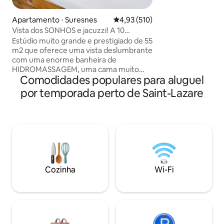
privativo de 23 m²
livre nesta área icônica. To
Apartamento ⋅ Suresnes
4,93 de uma avaliação média de 
4,93 (510)
equipado e decor
Vista dos SONHOS e jacuzzi! A 10
oferece um ambie
minutos do centro de PARIS!
Estúdio muito grande e prestigiado de 55
confortável — o lu
m2 que oferece uma vista deslumbrante
relaxar depois de 
com uma enorme banheira de
HIDROMASSAGEM, uma cama muito
Comodidades populares para aluguel
grande, bem como um chuveiro italiano.
Localizado em uma área tranquila e
por temporada perto de Saint-Lazare
segura a 10 minutos da famosa Avenue
des Champs Elysées (centro de Paris).
Ofereço por 95€ um “PACOTE
ROMÂNTICO” opcional para
SURPREENDER seu amor. Vem com
pétalas de rosas, velas colocadas em
forma de coração na cama (um sinal de
Feliz Aniversário pode ser adicionado) e
Cozinha
Wi-Fi
por 175€ vem com uma boa garrafa de
champanhe e morangos! 🌹🥂🍓