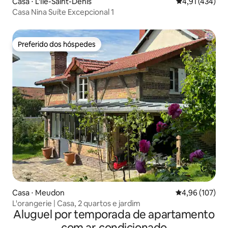
Casa ⋅ L'Île-Saint-Denis
4,91 de uma av
4,91 (434)
Casa Nina Suíte Excepcional 1
Preferido dos hóspedes
Preferido dos hóspedes
Casa ⋅ Meudon
4,96 de uma av
4,96 (107)
L'orangerie | Casa, 2 quartos e jardim
Aluguel por temporada de apartamento
com ar-condicionado