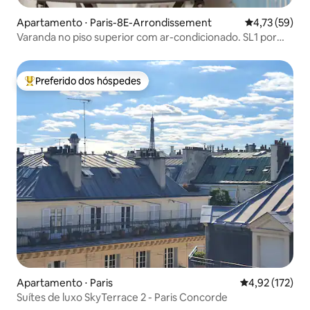
Apartamento ⋅ Paris-8E-Arrondissement
4,73 de uma a
4,73 (59)
Varanda no piso superior com ar-condicionado. SL1 por
Habitat Parisien
Preferido dos hóspedes
Entre os melhores preferidos dos hóspedes
Apartamento ⋅ Paris
4,92 de uma av
4,92 (172)
Suítes de luxo SkyTerrace 2 - Paris Concorde