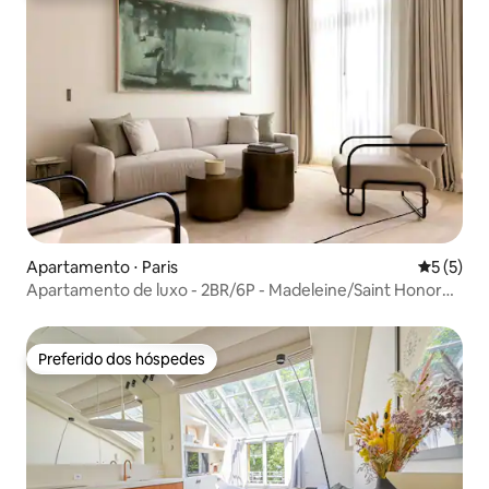
Apartamento ⋅ Paris
5 de uma 
5 (5)
Apartamento de luxo - 2BR/6P - Madeleine/Saint Honore -
41
Preferido dos hóspedes
Preferido dos hóspedes