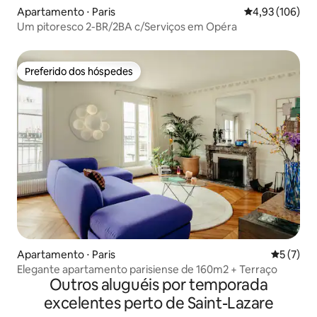
Apartamento ⋅ Paris
4,93 de uma av
4,93 (106)
Um pitoresco 2-BR/2BA c/Serviços em Opéra
Preferido dos hóspedes
Preferido dos hóspedes
Apartamento ⋅ Paris
5 de uma 
5 (7)
Elegante apartamento parisiense de 160m2 + Terraço
Outros aluguéis por temporada
excelentes perto de Saint-Lazare