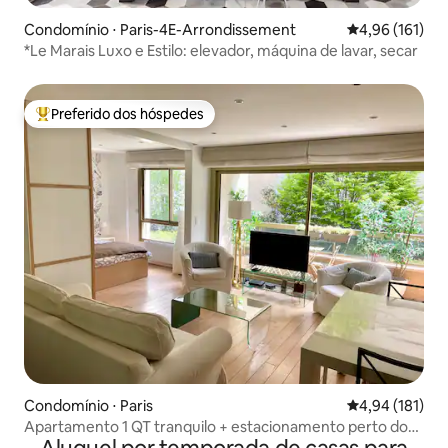
Condomínio ⋅ Paris-4E-Arrondissement
4,96 de uma av
4,96 (161)
*Le Marais Luxo e Estilo: elevador, máquina de lavar, secar
Preferido dos hóspedes
Entre os melhores preferidos dos hóspedes
Condomínio ⋅ Paris
4,94 de uma av
4,94 (181)
Apartamento 1 QT tranquilo + estacionamento perto dos
Champs Elysées