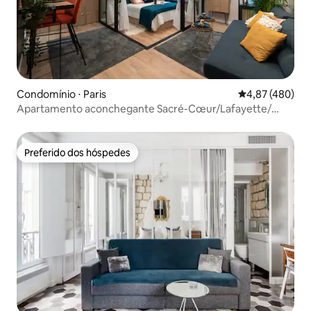
Condomínio ⋅ Paris
4,87 de uma av
4,87 (480)
Apartamento aconchegante Sacré-Cœur/Lafayette/
Ópera
Preferido dos hóspedes
Preferido dos hóspedes