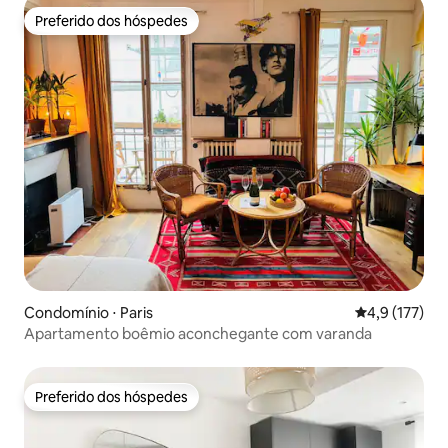
Preferido dos hóspedes
Preferido dos hóspedes
Condomínio ⋅ Paris
4,9 de uma av
4,9 (177)
Apartamento boêmio aconchegante com varanda
Preferido dos hóspedes
Preferido dos hóspedes