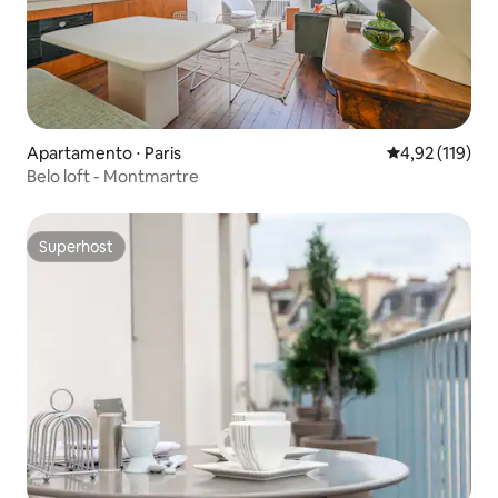
Apartamento ⋅ Paris
4,92 de uma av
4,92 (119)
Belo loft - Montmartre
Superhost
Superhost