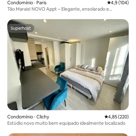
Condomínio ⋅ Paris
4,9 de uma av
4,9 (104)
Tão Marais! NOVO Appt ~ Elegante, ensolarado e
confortável
Superhost
Superhost
Condomínio ⋅ Clichy
4,85 de uma av
4,85 (220)
Estúdio novo muito bem equipado idealmente localizado