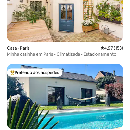
Casa ⋅ Paris
4,97 de uma av
4,97 (153)
Minha casinha em Paris - Climatizada - Estacionamento
Preferido dos hóspedes
Entre os melhores preferidos dos hóspedes