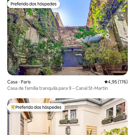
Preferido dos hóspedes
Preferido dos hóspedes
Casa ⋅ Paris
4,95 de uma av
4,95 (176)
Casa de família tranquila para 9 – Canal St-Martin
Preferido dos hóspedes
Entre os melhores preferidos dos hóspedes