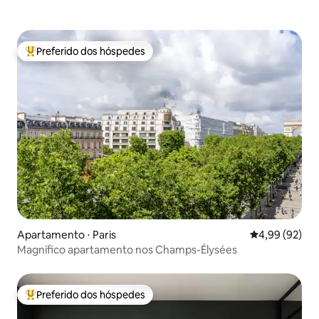
Preferido dos hóspedes
Entre os melhores preferidos dos hóspedes
Apartamento ⋅ Paris
4,99 de uma a
4,99 (92)
Magnífico apartamento nos Champs-Élysées
Preferido dos hóspedes
Entre os melhores preferidos dos hóspedes