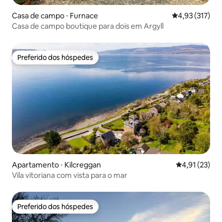
Casa de campo ⋅ Furnace
4,93 de uma av
4,93 (317)
Casa de campo boutique para dois em Argyll
Preferido dos hóspedes
Preferido dos hóspedes
Apartamento ⋅ Kilcreggan
4,91 de uma a
4,91 (23)
Vila vitoriana com vista para o mar
Preferido dos hóspedes
Preferido dos hóspedes