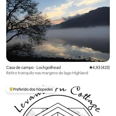
Casa de campo ⋅ Lochgoilhead
4,93 de uma av
4,93 (423)
Retiro tranquilo nas margens do lago Highland
Preferido dos hóspedes
Entre os melhores preferidos dos hóspedes