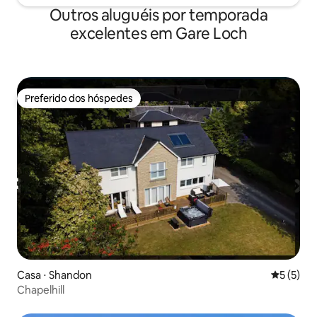
Outros aluguéis por temporada
excelentes em Gare Loch
Preferido dos hóspedes
Preferido dos hóspedes
Casa ⋅ Shandon
5 de uma 
5 (5)
Chapelhill