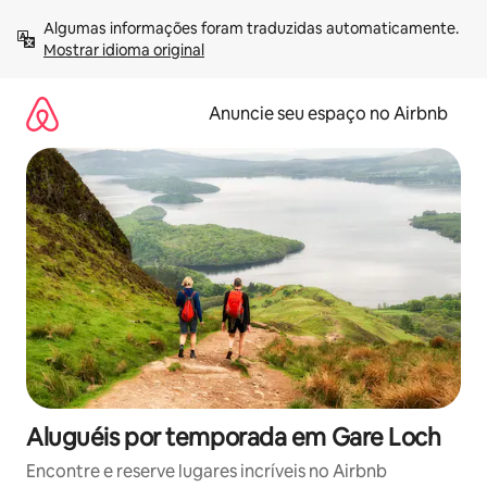
Pular
Algumas informações foram traduzidas automaticamente. 
para
Mostrar idioma original
o
conteúdo
Anuncie seu espaço no Airbnb
Aluguéis por temporada em Gare Loch
Encontre e reserve lugares incríveis no Airbnb