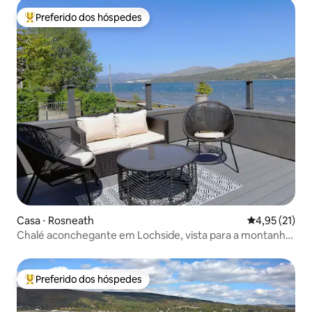
Preferido dos hóspedes
Entre os melhores preferidos dos hóspedes
Casa ⋅ Rosneath
4,95 de uma a
4,95 (21)
Chalé aconchegante em Lochside, vista para a montanha
e para o mar
Preferido dos hóspedes
Entre os melhores preferidos dos hóspedes