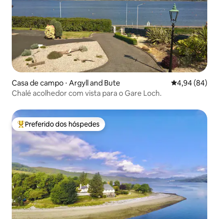
Casa de campo ⋅ Argyll and Bute
4,94 de uma av
4,94 (84)
Chalé acolhedor com vista para o Gare Loch.
Preferido dos hóspedes
Entre os melhores preferidos dos hóspedes