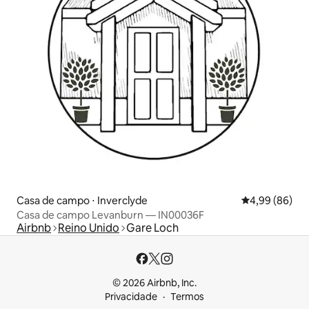
Casa de campo ⋅ Inverclyde
4,99 de uma av
4,99 (86)
Casa de campo Levanburn — IN00036F
Airbnb
Reino Unido
Gare Loch
© 2026 Airbnb, Inc.
Privacidade
Termos