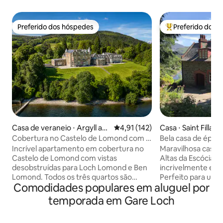
Preferido dos hóspedes
Preferido dos 
Preferido dos hóspedes
Entre os melhore
Casa de veraneio ⋅ Argyll an
4,91 de uma avaliação média de 
4,91 (142)
Casa ⋅ Saint Fillans
d Bute Council
Cobertura no Castelo de Lomond com 3
Bela casa de época
quartos e vista espetacular
maravilhosas
Incrível apartamento em cobertura no
Maravilhosa casa 
Castelo de Lomond com vistas
Altas da Escócia, 
desobstruídas para Loch Lomond e Ben
incrivelmente esp
Lomond. Todos os três quartos são
Perfeito para uma
Comodidades populares em aluguel por
suítes com chuveiros modernos, camas
pausa curta com a 
de luxo, colchões, lençóis de algodão
uma celebração e
temporada em Gare Loch
egípcio de alta qualidade e vistas
uma lua de mel! Ou apenas para
incríveis. A sala de estar e a área de
desfrutar de belas pa