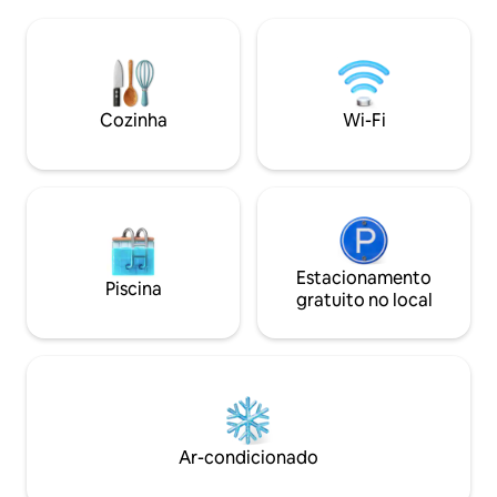
jantar estão perfeitamente equipadas
para explorar - pa
para garantir muito espaço para
todas as direções. Fácil acesso - 7
reuniões sociais. Distância até as
minutos de Edimburgo. A
atrações locais: Praia privativa - no local
durante todo o ano
Cruin - 100m Duck Bay - 1 km Cameron
jantar no deck; no
House 1,5 km Lomond Shores - 2,5 km
aquecimento perto da 
Cozinha
Wi-Fi
Golfe de Classe Mundial - 5-10 minutos
maravilhosas sem
de carro
Estacionamento
Piscina
gratuito no local
Ar-condicionado