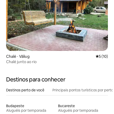
Chalé ⋅ Văliug
5 de uma a
5 (10)
Chalé junto ao rio
Destinos para conhecer
Destinos perto de você
Principais pontos turísticos por perto
Budapeste
Bucareste
Aluguéis por temporada
Aluguéis por temporada