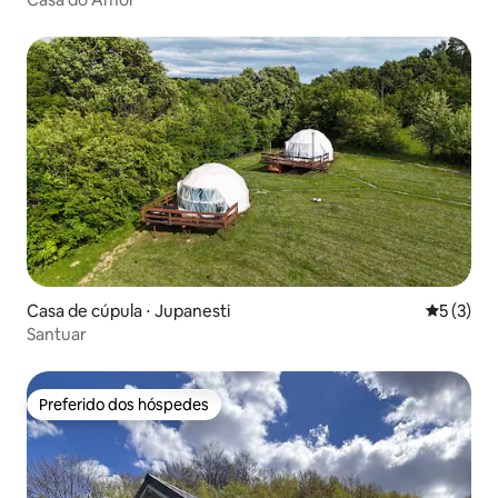
Casa de cúpula ⋅ Jupanesti
5 de uma 
5 (3)
Santuar
Preferido dos hóspedes
Preferido dos hóspedes