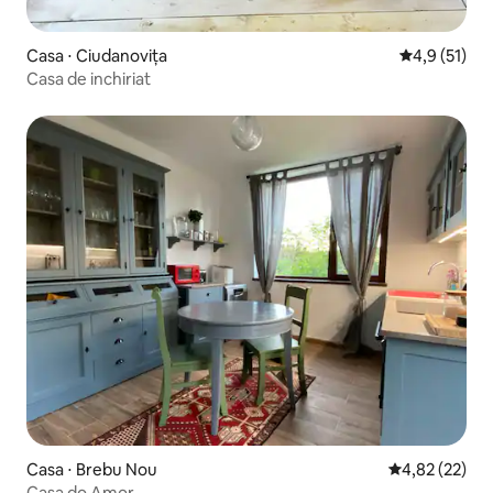
Casa ⋅ Ciudanovița
4,9 de uma a
4,9 (51)
Casa de inchiriat
Casa ⋅ Brebu Nou
4,82 de uma a
4,82 (22)
Casa do Amor