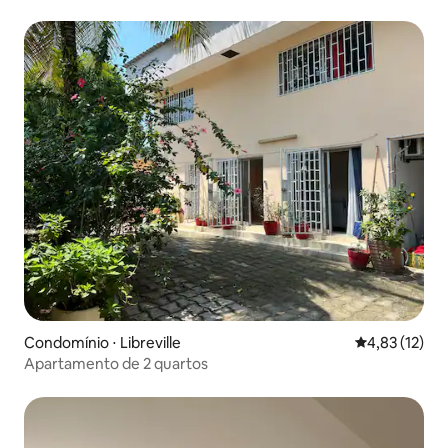
Central
Condomínio ⋅ Libreville
4,83 de uma a
4,83 (12)
Apartamento de 2 quartos