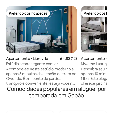
Preferido dos hóspedes
Preferido dos hó
Preferido dos hóspedes
Preferido dos hó
Apartamento ⋅ Libreville
4,83 de uma avaliação média de
4,83 (12)
Apartamento ⋅ Libr
Estúdio aconchegante com ar-
Mwetse Luxury Dup
condicionado, 5 min da estação de trem
Energia 24h • Seg
Acomode-se neste estúdio moderno a
Descubra seu refú
– Owendo
apenas 5 minutos da estação de trem de
apenas 10 minuto
Owendo. É um ponto de partida
Mba. Este elegant
tranquilo e conveniente, esteja você na
oferece piscina pri
Comodidades populares em aluguel por
cidade a negócios ou para uma estadia
elegantes e áreas
curta em Libreville. O espaço é
projetadas para o
temporada em Gabão
totalmente mobiliado e equipado para
Desfrute de conve
uma estadia fácil: uma cama de solteiro
com água de poço 
confortável, cozinha compacta para
dias por semana, 
cozinhar refeições leves, TV com Canal+
gerador de reserva