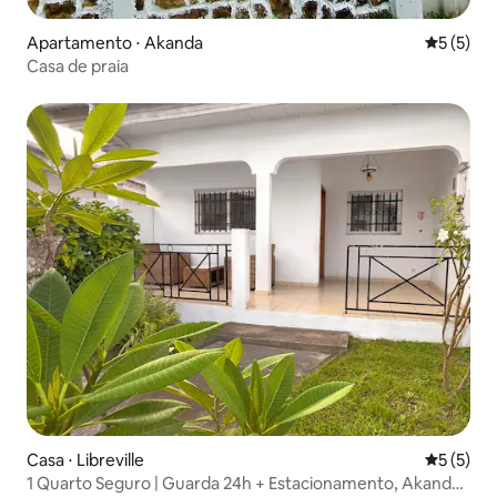
Apartamento ⋅ Akanda
5 de uma 
5 (5)
Casa de praia
Casa ⋅ Libreville
5 de uma 
5 (5)
1 Quarto Seguro | Guarda 24h + Estacionamento, Akanda