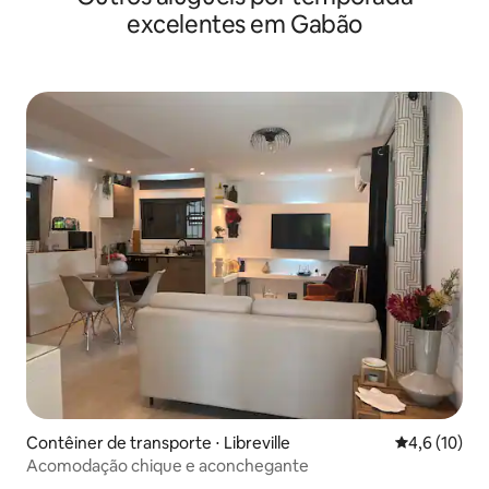
excelentes em Gabão
Contêiner de transporte ⋅ Libreville
4,6 de uma a
4,6 (10)
Acomodação chique e aconchegante