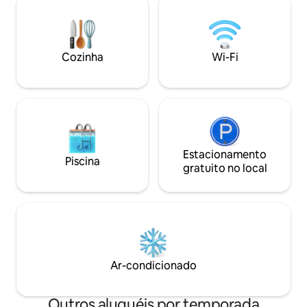
e Wi-Fi de alta velocidade ilimitado. Um
velocidade, Netfli
aquecedor de água e estacionamento
semanal gratuito,
gratuito 24h, com câmeras de vigilância
e um ambiente res
para sua tranquilidade. Ideal para
garantem uma est
Cozinha
Wi-Fi
viajantes individuais ou casais que
memorável.
estejam procurando um lugar calmo e
seguro para descansar.
Estacionamento
Piscina
gratuito no local
Ar-condicionado
Outros aluguéis por temporada