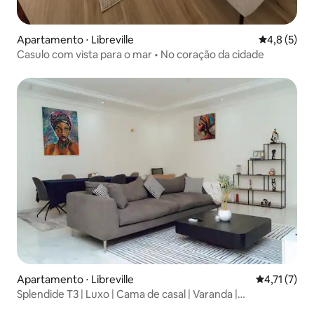
Apartamento ⋅ Libreville
4,8 de uma 
4,8 (5)
Casulo com vista para o mar • No coração da cidade
Apartamento ⋅ Libreville
4,71 de uma 
4,71 (7)
Splendide T3 | Luxo | Cama de casal | Varanda |
Estacionamento