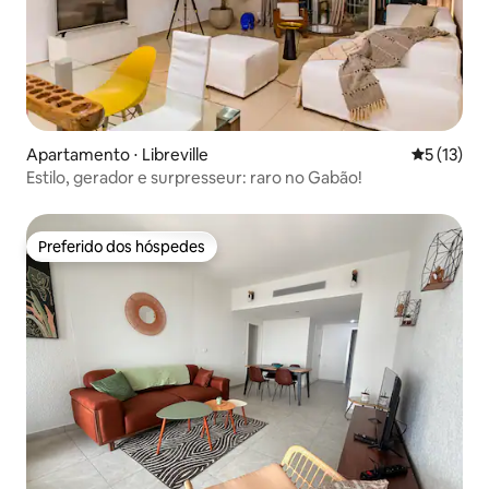
Apartamento ⋅ Libreville
5 de uma a
5 (13)
Estilo, gerador e surpresseur: raro no Gabão!
Preferido dos hóspedes
Preferido dos hóspedes