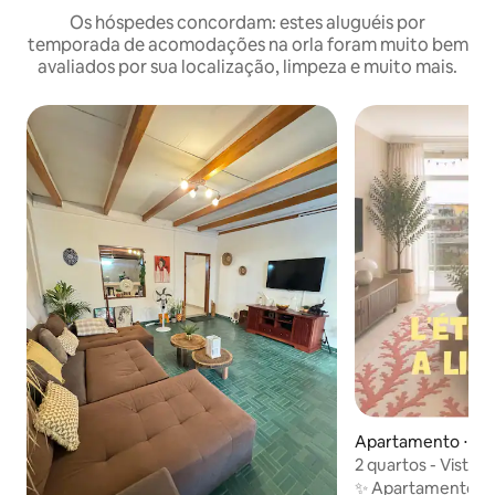
Os hóspedes concordam: estes aluguéis por
temporada de acomodações na orla foram muito bem
avaliados por sua localização, limpeza e muito mais.
Apartamento ⋅ Libr
2 quartos - Vista 
Libreville
✨ Apartamento r