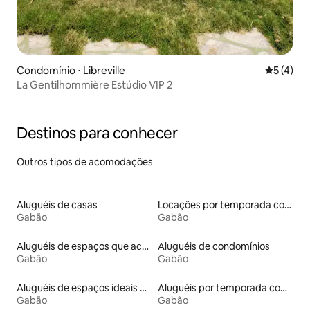
Condomínio ⋅ Libreville
5 de uma 
5 (4)
La Gentilhommière Estúdio VIP 2
Destinos para conhecer
Outros tipos de acomodações
Aluguéis de casas
Locações por temporada com piscina
Gabão
Gabão
Aluguéis de espaços que aceitam animais de estimação
Aluguéis de condomínios
Gabão
Gabão
Aluguéis de espaços ideais para famílias
Aluguéis por temporada com acesso à praia
Gabão
Gabão