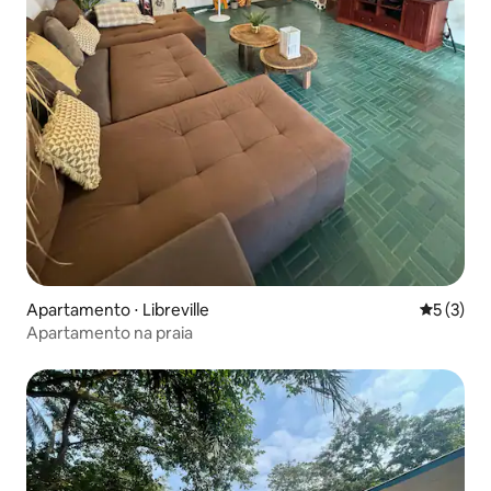
Apartamento ⋅ Libreville
5 de uma 
5 (3)
Apartamento na praia