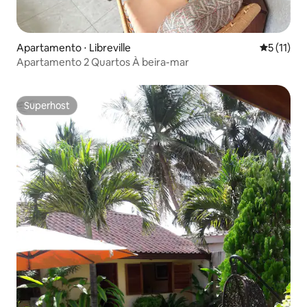
Apartamento ⋅ Libreville
5 de uma a
5 (11)
Apartamento 2 Quartos À beira-mar
Superhost
Superhost