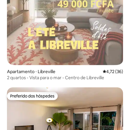
Apartamento ⋅ Libreville
4,72 de uma a
4,72 (36)
2 quartos - Vista para o mar - Centro de Libreville
Preferido dos hóspedes
Preferido dos hóspedes