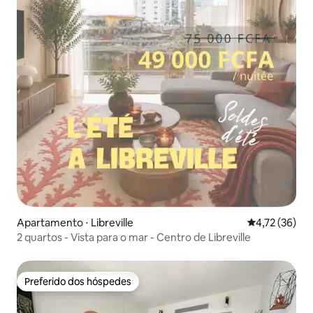
Apartamento ⋅ Libreville
4,72 de uma a
4,72 (36)
2 quartos - Vista para o mar - Centro de Libreville
Preferido dos hóspedes
Preferido dos hóspedes