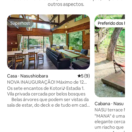
outros aspectos.
Superhost
Preferido dos hó
Superhost
Preferido dos hó
Casa ⋅ Nasushiobara
5 de uma avaliação média d
5 (9)
NOVA INAUGURAÇÃO! Máximo de 12
pessoas / Terraço com churrasqueira e
Os sete encantos de Kotori♪ Estadia 1.
cobertura / Lareira e tela grande / 7
Vila privada cercada por belos bosques
vagas para carros / 18 minutos de carro
Belas árvores que podem ser vistas da
Cabana ⋅ Nasu
de Nasu Hi
sala de estar, do deck e de tudo em cada
NASU terrace MANA
quarto vão acalmar você. 2. Sala de estar
floresta, churrasqu
"MANA" é uma cas
ampla e em plano aberto A sala de
e glamping
elegante cercada p
estar é um grande espaço na escadaria,
um riacho que po
onde você pode passar seu tempo à