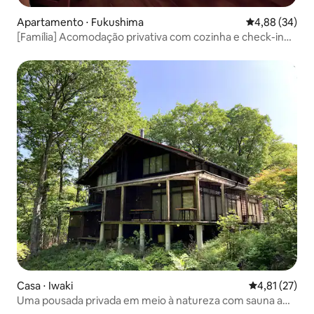
Apartamento ⋅ Fukushima
4,88 de uma a
4,88 (34)
[Família] Acomodação privativa com cozinha e check-in
automático, a 9 minutos a pé da Estação Fukushima,
[Privativa] [Família].
Casa ⋅ Iwaki
4,81 de uma a
4,81 (27)
Uma pousada privada em meio à natureza com sauna a
lenha.