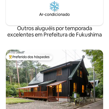
Onsen, que tem o 
Park Visão geral ■da instalação Quartos
livre depois da sa
(3 quartos, acomoda até 12 pessoas) 2
padaria mais fam
banheiros Banheiro (2 lugares) Vaso
Ar-condicionado
fica a uma curta 
sanitário (2 lugares) Estacionamento (7
croissants e tom
veículos)
elegante com café
Outros aluguéis por temporada
Parque Safari e a
excelentes em Prefeitura de Fukushima
também ficam a 10
Preferido dos hóspedes
Entre os melhores preferidos dos hóspedes