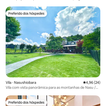
sauna
Preferido dos hóspedes
Preferido dos hóspedes
Vila ⋅ Nasushiobara
4,96 de uma a
4,96 (24)
Vila com vista panorâmica para as montanhas de Nasu /
Férias com seu cachorro no campo / Área privativa para
passear com o cachorro e churrasqueira
Preferido dos hóspedes
Preferido dos hóspedes