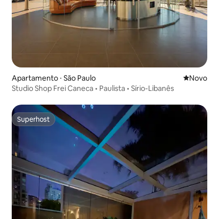
Apartamento ⋅ São Paulo
Novo lugar
Novo
Studio Shop Frei Caneca • Paulista • Sírio-Libanês
Superhost
Superhost