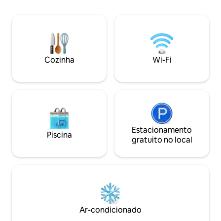
LIBANÊS Referênci
locomoção. Caminhando para a Av.
INFRAESTRUTURA 
Paulista são apenas 17 minutos. O Espaço
próximo, tenha tu
é Ideal para quem vem a negócios
facilidade na regiã
(coworking no prédio). Relaxe neste
Bela Vista. ACO
espaço calmo e cheio de estilo.
Cozinha
Wi-Fi
Estacionamento
Piscina
gratuito no local
Ar-condicionado