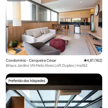
Superhost
Condomínio ⋅ Cerqueira César
4,81 de uma av
4,81 (162)
BHaus Jardins VN Melo Alves Loft Duplex | ma162
Preferido dos hóspedes
Preferido dos hóspedes