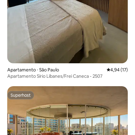
Apartamento ⋅ São Paulo
4,94 de uma a
4,94 (17)
Apartamento Sírio Libanes/Frei Caneca - 2507
Superhost
Superhost