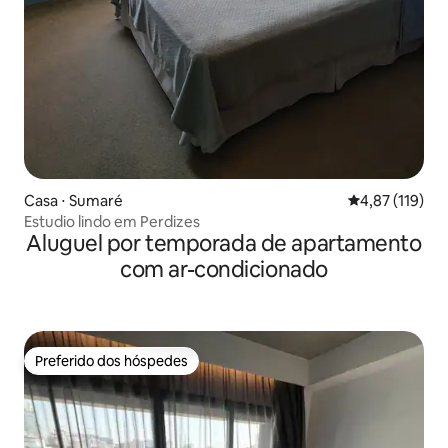
Casa ⋅ Sumaré
4,87 de uma av
4,87 (119)
Estudio lindo em Perdizes
Aluguel por temporada de apartamento
com ar-condicionado
Preferido dos hóspedes
Preferido dos hóspedes