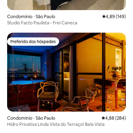
Condomínio ⋅ São Paulo
4,89 de uma av
4,89 (149)
Studio Facto Paulista - Frei Caneca
Preferido dos hóspedes
Preferido dos hóspedes
Condomínio ⋅ São Paulo
4,88 de uma ava
4,88 (284)
Hidro Privativa Linda Vista do Terraço! Bela Vista