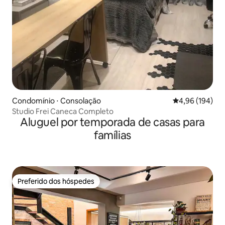
Condomínio ⋅ Consolação
4,96 de uma av
4,96 (194)
Studio Frei Caneca Completo
Aluguel por temporada de casas para
famílias
Preferido dos hóspedes
Preferido dos hóspedes