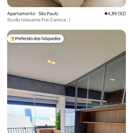
Apartamento ⋅ São Paulo
4,89 de uma a
4,89 (92)
Studio relaxante Frei Caneca : )
Preferido dos hóspedes
Entre os melhores preferidos dos hóspedes