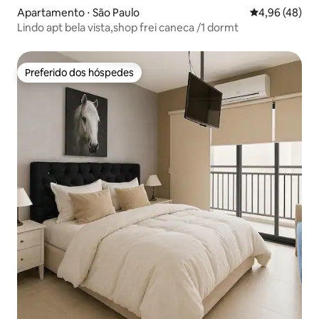
Apartamento ⋅ São Paulo
4,96 de uma a
4,96 (48)
Lindo apt bela vista,shop frei caneca /1 dormt
Preferido dos hóspedes
Preferido dos hóspedes