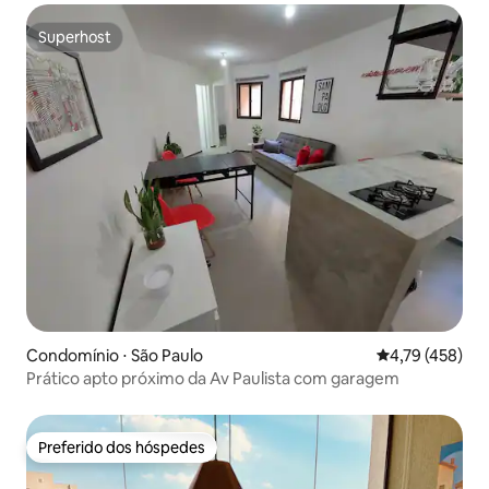
Superhost
Superhost
Condomínio ⋅ São Paulo
4,79 de uma av
4,79 (458)
Prático apto próximo da Av Paulista com garagem
Preferido dos hóspedes
Preferido dos hóspedes