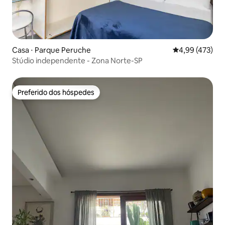
Casa ⋅ Parque Peruche
4,99 de uma av
4,99 (473)
Stúdio independente - Zona Norte-SP
Preferido dos hóspedes
Preferido dos hóspedes