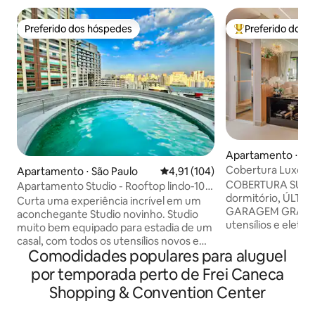
Preferido dos hóspedes
Preferido dos 
Preferido dos hóspedes
Entre os melhore
Apartamento ⋅ Sã
Cobertura Luxo,
Apartamento ⋅ São Paulo
4,91 de uma avaliação média de 
4,91 (104)
Frente ao Shoppi
COBERTURA SUPE
Apartamento Studio - Rooftop lindo-10
dormitório, ÚLT
min do Metrô
Curta uma experiência incrível em um
GARAGEM GRÁTIS
aconchegante Studio novinho. Studio
utensílios e eletr
muito bem equipado para estadia de um
decoração e desi
casal, com todos os utensílios novos e
espaço para um p
Comodidades populares para aluguel
um lindo Rooftop. Ótima localização. Ao
ou trabalho, EM 
lado do Shopping Frei Caneca, da Rua
por temporada perto de Frei Caneca
FREI CANECA, pert
Augusta , Rua Consolação, de Hospitais
Shopping & Convention Center
estações Trianon 
renomados. Perto do Metro
POUCOS PASSOS D
Higienópolis-Mackenzie para fácil