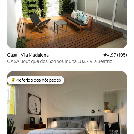
Casa ⋅ Vila Madalena
4,97 de uma av
4,97 (105)
CASA Boutique dos Sonhos muita LUZ - Vila Beatriz
Preferido dos hóspedes
Entre os melhores preferidos dos hóspedes