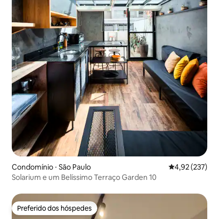
Condomínio ⋅ São Paulo
4,92 de uma av
4,92 (237)
Solarium e um Belíssimo Terraço Garden 10
Preferido dos hóspedes
Preferido dos hóspedes