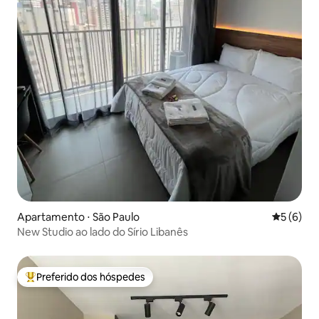
Apartamento ⋅ São Paulo
5 de uma 
5 (6)
New Studio ao lado do Sírio Libanês
Preferido dos hóspedes
Entre os melhores preferidos dos hóspedes