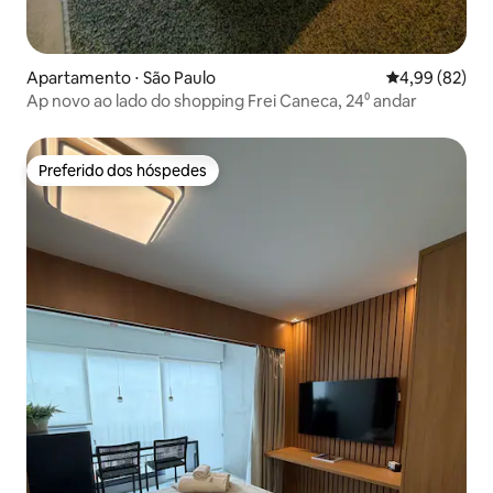
Apartamento ⋅ São Paulo
4,99 de uma a
4,99 (82)
Ap novo ao lado do shopping Frei Caneca, 24⁰ andar
Preferido dos hóspedes
Preferido dos hóspedes