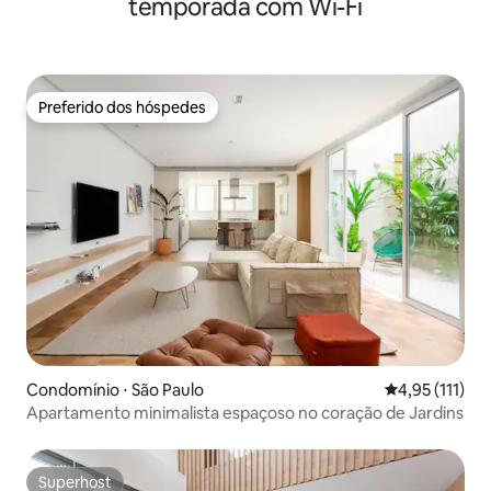
temporada com Wi-Fi
Preferido dos hóspedes
Preferido dos hóspedes
Condomínio ⋅ São Paulo
4,95 de uma av
4,95 (111)
Apartamento minimalista espaçoso no coração de Jardins
Superhost