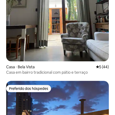
Casa ⋅ Bela Vista
5 de uma a
5 (44)
Casa em bairro tradicional com pátio e terraço
Preferido dos hóspedes
Preferido dos hóspedes