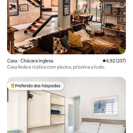
Casa ⋅ Chácara Inglesa
4,92 de uma av
4,92 (237)
Casa linda e rústica com piscina, próxima a tudo.
Preferido dos hóspedes
Entre os melhores preferidos dos hóspedes