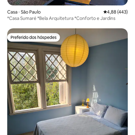
Casa ⋅ São Paulo
4,88 de uma av
4,88 (443)
*Casa Sumaré *Bela Arquitetura *Conforto e Jardins
Preferido dos hóspedes
Preferido dos hóspedes