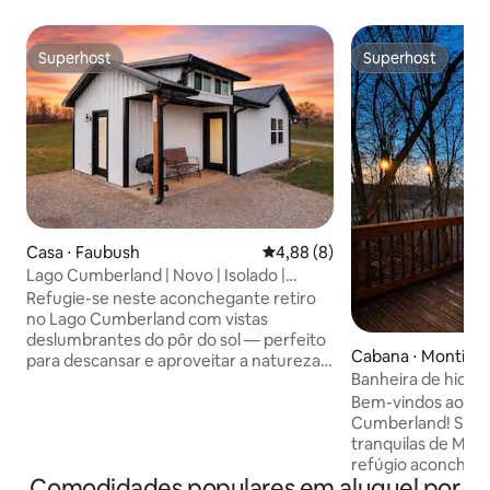
Superhost
Superhost
Superhost
Superhost
Casa ⋅ Faubush
4,88 de uma avaliação média d
4,88 (8)
Lago Cumberland | Novo | Isolado |
Aconchegante | Acomoda 5 pessoas
Refugie-se neste aconchegante retiro
no Lago Cumberland com vistas
deslumbrantes do pôr do sol — perfeito
Cabana ⋅ Monticel
para descansar e aproveitar a natureza.
Banheira de hidro
A poucos minutos do lago, este refúgio
o lago Cumberlan
tranquilo é ideal para casais, famílias ou
Bem-vindos ao seu
pequenos grupos que buscam uma
Cumberland! Situado nas colinas
estadia tranquila e confortável. Muitos
tranquilas de Mont
estacionamentos para caminhões e
refúgio aconchega
Comodidades populares em aluguel por
barcos! Relaxe na varanda enquanto o
banheiro oferece 