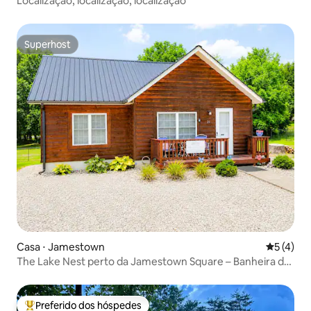
Localização, localização, localização
Superhost
Superhost
Casa ⋅ Jamestown
5 de uma 
5 (4)
The Lake Nest perto da Jamestown Square – Banheira de
hidromassagem!
Preferido dos hóspedes