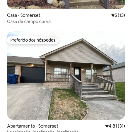
Casa ⋅ Somerset
5 de uma a
5 (13)
Casa de campo curva
Preferido dos hóspedes
Preferido dos hóspedes
Apartamento ⋅ Somerset
4,81 de uma a
4,81 (31)