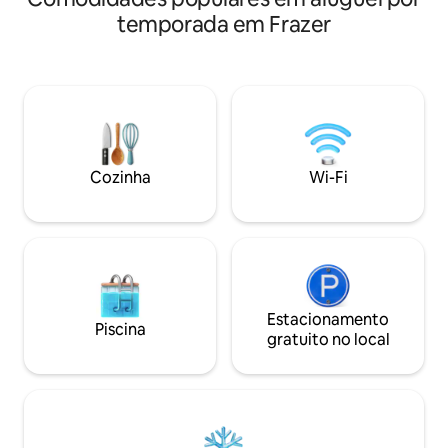
sol se põe ou acenda a churrasqueira
de comodidade, pr
temporada em Frazer
depois de um dia no Lago Cumberland.
sazonais para o la
No interior, você encontrará um espaço
para relaxar ou pa
limpo e moderno, projetado para
Cumberland, esta
oferecer conforto, com tudo o que você
projetada para pr
precisa para uma estadia sem estresse.
relaxamento o ano todo
ótima propriedad
proprietários! Ava
de 4,95 com mais 
Cozinha
Wi-Fi
total! Avaliações d
recentes em aco
mesmo ofereço.
Estacionamento
Piscina
gratuito no local