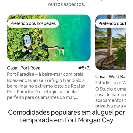
outros aspectos.
Preferido dos hóspedes
Preferido dos hó
Preferido dos hóspedes
Preferido dos hó
Casa ⋅ Port Royal
5 de uma avaliação média d
5 (7)
Port Paradise – à beira-mar com praia
Casa ⋅ West Bay
privativa e doca
Boas-vindas ao seu refúgio tranquilo à
Estúdio Luxe Wes
beira-mar no extremo leste de Roatán.
piscina privativa -
O Studio é uma e
Port Paradise é o refúgio particular
casa de campo ca
perfeito para os amantes do mar,
acabamentos de qu
oferecendo acesso direto a mergulho
privativa para voc
autônomo e snorkel de alto nível na Cow
Comodidades populares em aluguel por
não estiver na bela
& Calf, onde você poderá nadar em meio
dispõe de uma cam
temporada em Fort Morgan Cay
a um vibrante caleidoscópio de peixes e
confortável, corti
outras incríveis formas de vida marinha
cama, cozinha co
nas águas cristalinas do Caribe. Desfrute