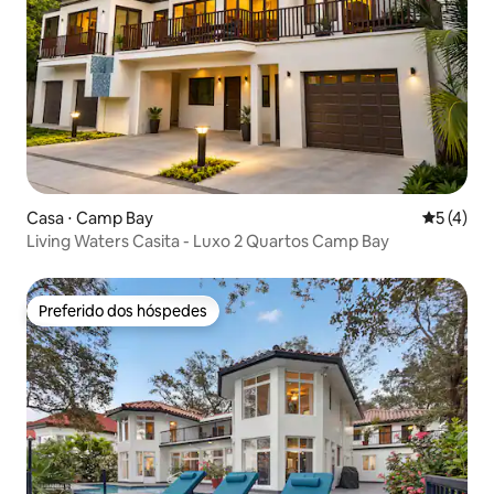
Casa ⋅ Camp Bay
5 de uma 
5 (4)
Living Waters Casita - Luxo 2 Quartos Camp Bay
Preferido dos hóspedes
Preferido dos hóspedes