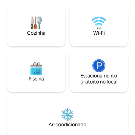
quartzo, teto abo
da comodidade do ar-condicionado, Wi-
condicionado e ve
Fi rápido, ajuda com o transporte e dicas
conforto. Tudo i
locais personalizadas para uma aventura
de 3-4 minutos at
inesquecível na ilha. ⭑Entre em contato
praia de West Bay
conosco para obter descontos sazonais⭑
área com praia pa
Cozinha
Wi-Fi
Desfrute de fácil
de West Bay Beac
Estacionamento
Piscina
gratuito no local
Ar-condicionado