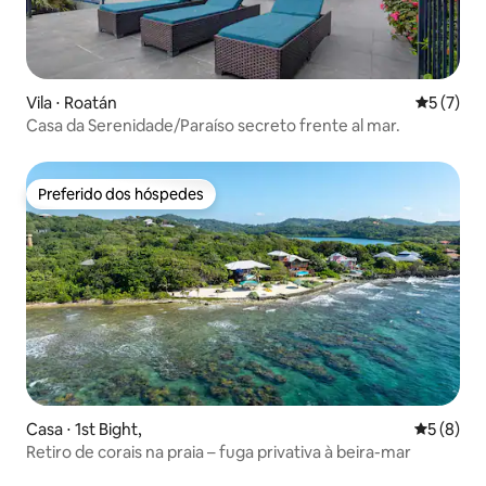
Vila ⋅ Roatán
5 de uma 
5 (7)
Casa da Serenidade/Paraíso secreto frente al mar.
Preferido dos hóspedes
Preferido dos hóspedes
Casa ⋅ 1st Bight,
5 de uma 
5 (8)
Retiro de corais na praia – fuga privativa à beira-mar