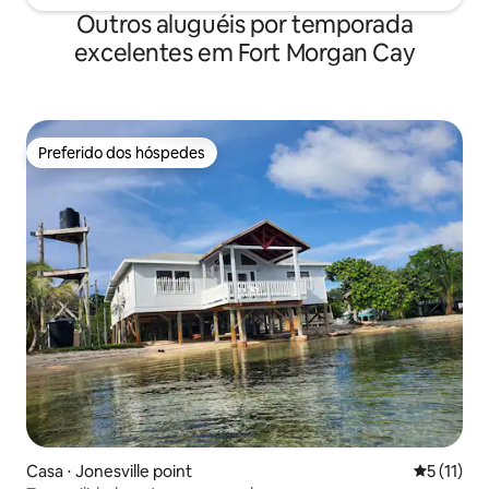
Outros aluguéis por temporada
excelentes em Fort Morgan Cay
Preferido dos hóspedes
Preferido dos hóspedes
Casa ⋅ Jonesville point
5 de uma a
5 (11)