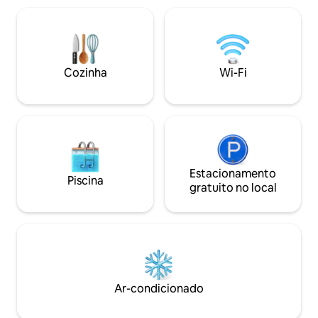
amigos e casais. Varanda com cadeiras
espírito de aventura?! Reconec
de balanço e jogos de jardim, cozinha
natureza com um 
abastecida e sala de estar com pingue-
livre e uma casa 
pongue, jogos, Wi-Fi e TV. Os cães são
Aqueça-se ao lado 
bem-vindos mediante o pagamento de
propano. A cabana tem serviço de
Cozinha
Wi-Fi
uma taxa para animais de estimação.
celular, cozinha ac
Acomoda 10 pessoas. Nossa outra
de poço, além de 
propriedade à beira-mar é o Trout View
Cottage, que acomoda 6 pessoas.
Estacionamento
Piscina
gratuito no local
Ar-condicionado