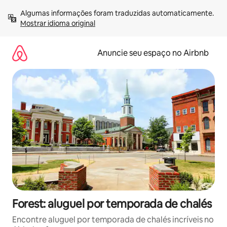
Pular
Algumas informações foram traduzidas automaticamente. 
para
Mostrar idioma original
o
conteúdo
Anuncie seu espaço no Airbnb
Forest: aluguel por temporada de chalés
Encontre aluguel por temporada de chalés incríveis no