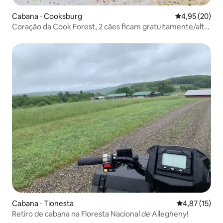
Cabana ⋅ Cooksburg
4,95 de uma a
4,95 (20)
Coração da Cook Forest, 2 cães ficam gratuitamente/alta
velocidade
Cabana ⋅ Tionesta
4,87 de uma a
4,87 (15)
Retiro de cabana na Floresta Nacional de Allegheny!