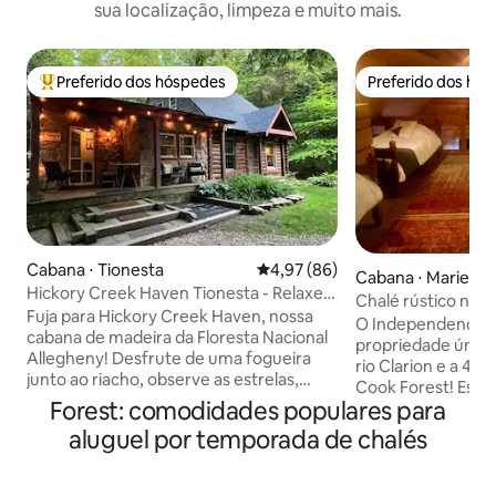
sua localização, limpeza e muito mais.
Preferido dos hóspedes
Preferido dos hó
Entre os melhores preferidos dos hóspedes
Preferido dos hó
Cabana ⋅ Tionesta
4,97 de uma avaliação média de
4,97 (86)
Cabana ⋅ Marienvil
Hickory Creek Haven Tionesta - Relaxe
Chalé rústico na f
no riacho!
Fuja para Hickory Creek Haven, nossa
pública — Indepe
O Independence 
cabana de madeira da Floresta Nacional
propriedade única 
Allegheny! Desfrute de uma fogueira
rio Clarion e a 4 
junto ao riacho, observe as estrelas,
Cook Forest! Esta é uma experiência do
caminhe e reconecte-se em nossa
Forest: comodidades populares para
tipo fora da grad
localização privada e conveniente.
aventura e amant
aluguel por temporada de chalés
Tionesta Lake 8 mi., Cook Forest 24
precisa de Wi-Fi 
milhas., Golfe 9 mi., Lançamento do rio
interno quando v
Allegheny 2 mi. 3 quartos para famílias,
majestosa floresta