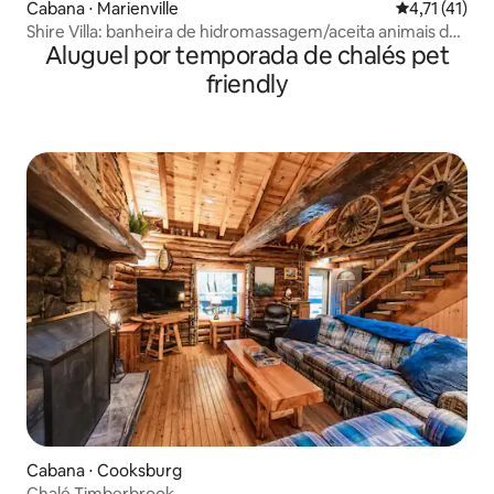
Cabana ⋅ Marienville
4,71 de uma a
4,71 (41)
Shire Villa: banheira de hidromassagem/aceita animais de
Aluguel por temporada de chalés pet
estimação perto de Cook Forest
friendly
Cabana ⋅ Cooksburg
Chalé Timberbrook