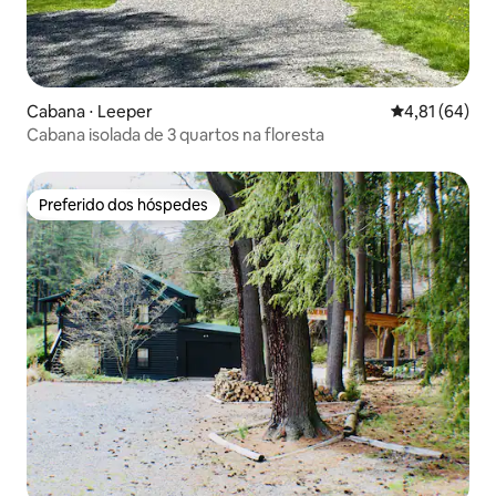
Cabana ⋅ Leeper
4,81 de uma a
4,81 (64)
Cabana isolada de 3 quartos na floresta
Preferido dos hóspedes
Preferido dos hóspedes