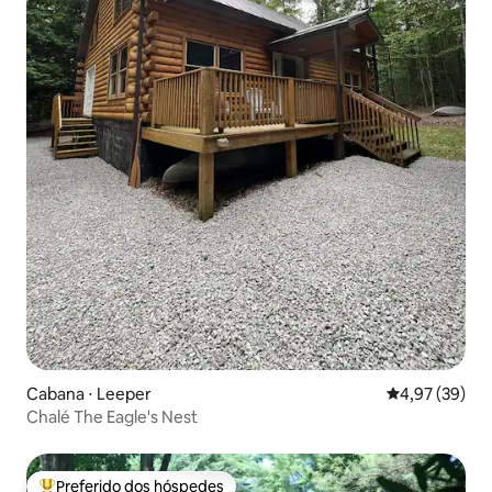
Cabana ⋅ Leeper
4,97 de uma a
4,97 (39)
Chalé The Eagle's Nest
Preferido dos hóspedes