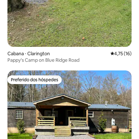
Cabana ⋅ Clarington
4,75 de uma a
4,75 (16)
Pappy's Camp on Blue Ridge Road
Preferido dos hóspedes
Preferido dos hóspedes