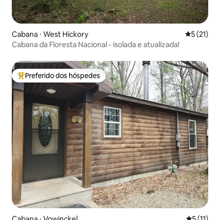
Cabana ⋅ West Hickory
5 de uma a
5 (21)
Cabana da Floresta Nacional - isolada e atualizada!
Preferido dos hóspedes
Entre os melhores preferidos dos hóspedes
Cabana ⋅ Vowinckel
5 de uma a
5 (11)