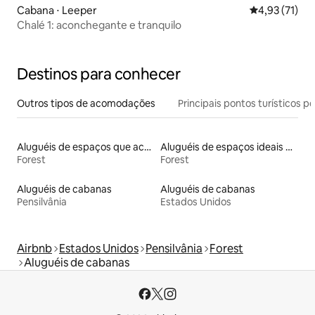
Cabana ⋅ Leeper
4,93 de uma a
4,93 (71)
Chalé 1: aconchegante e tranquilo
Destinos para conhecer
Outros tipos de acomodações
Principais pontos turísticos po
Aluguéis de espaços que aceitam animais de estimação
Aluguéis de espaços ideais para famílias
Forest
Forest
Aluguéis de cabanas
Aluguéis de cabanas
Pensilvânia
Estados Unidos
Airbnb
Estados Unidos
Pensilvânia
Forest
Aluguéis de cabanas