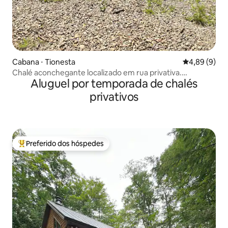
Cabana ⋅ Tionesta
4,89 de uma 
4,89 (9)
Chalé aconchegante localizado em rua privativa.
Aluguel por temporada de chalés
Silencioso e tranquilo
privativos
Preferido dos hóspedes
Entre os melhores preferidos dos hóspedes