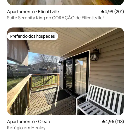
Apartamento ⋅ Ellicottville
4,99 de uma av
4,99 (201)
Suíte Serenity King no CORAÇÃO de Ellicottville!
Preferido dos hóspedes
Preferido dos hóspedes
Apartamento ⋅ Olean
4,96 de uma av
4,96 (113)
Refúgio em Henley