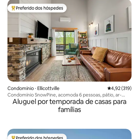
Preferido dos hóspedes
Entre os melhores preferidos dos hóspedes
Condomínio ⋅ Ellicottville
4,92 de uma av
4,92 (319)
Condomínio SnowPine, acomoda 6 pessoas, pátio, ar-
Aluguel por temporada de casas para
condicionado
famílias
Preferido dos hóspedes