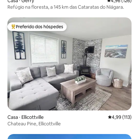
Casa ⋅ Gerry
4,96 de uma av
4,96 (126)
Refúgio na floresta, a 145 km das Cataratas do Niágara.
Preferido dos hóspedes
Entre os melhores preferidos dos hóspedes
Casa ⋅ Ellicottville
4,99 de uma av
4,99 (113)
Chateau Pine, Ellicottville