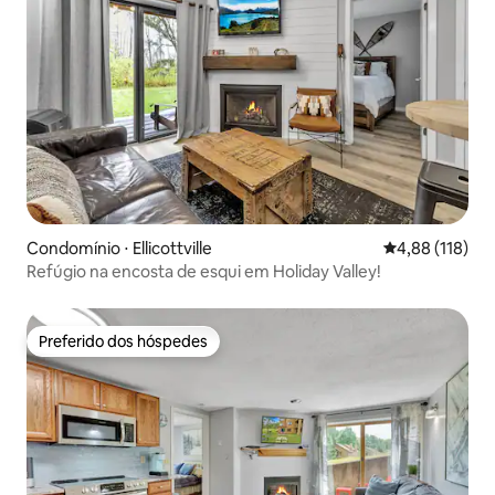
Condomínio ⋅ Ellicottville
4,88 de uma av
4,88 (118)
Refúgio na encosta de esqui em Holiday Valley!
Preferido dos hóspedes
Preferido dos hóspedes