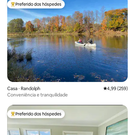
Preferido dos hóspedes
Entre os melhores preferidos dos hóspedes
Casa ⋅ Randolph
4,99 de uma ava
4,99 (259)
Conveniência e tranquilidade
Preferido dos hóspedes
Entre os melhores preferidos dos hóspedes