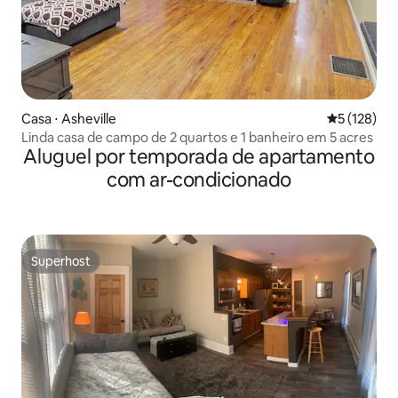
Casa ⋅ Asheville
5 de uma av
5 (128)
Linda casa de campo de 2 quartos e 1 banheiro em 5 acres
Aluguel por temporada de apartamento
com ar-condicionado
Superhost
Superhost