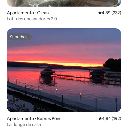
Apartamento ⋅ Olean
4,89 de uma av
4,89 (232)
Loft dos encanadores 2.0
Superhost
Superhost
Apartamento ⋅ Bemus Point
4,84 de uma av
4,84 (192)
Lar longe de casa