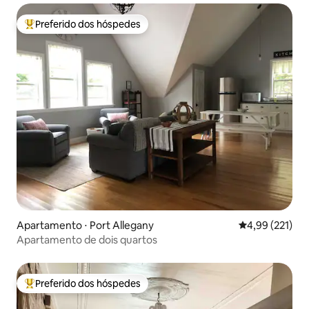
Preferido dos hóspedes
Entre os melhores preferidos dos hóspedes
Apartamento ⋅ Port Allegany
4,99 de uma av
4,99 (221)
Apartamento de dois quartos
Preferido dos hóspedes
Entre os melhores preferidos dos hóspedes