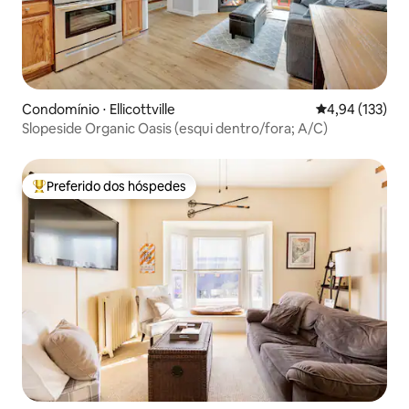
Condomínio ⋅ Ellicottville
4,94 de uma av
4,94 (133)
Slopeside Organic Oasis (esqui dentro/fora; A/C)
Preferido dos hóspedes
Entre os melhores preferidos dos hóspedes