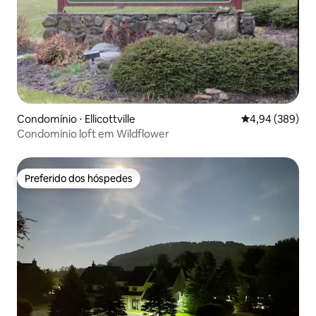
Condomínio ⋅ Ellicottville
4,94 de uma ava
4,94 (389)
Condomínio loft em Wildflower
Preferido dos hóspedes
Preferido dos hóspedes