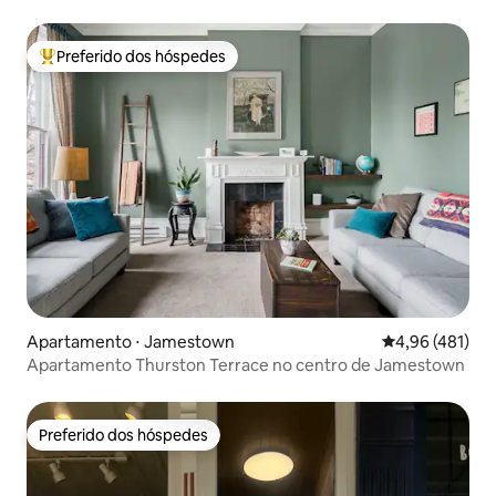
Preferido dos hóspedes
Entre os melhores preferidos dos hóspedes
Apartamento ⋅ Jamestown
4,96 de uma av
4,96 (481)
Apartamento Thurston Terrace no centro de Jamestown
Preferido dos hóspedes
Preferido dos hóspedes