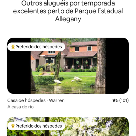
Outros aluguéis por temporada
excelentes perto de Parque Estadual
Allegany
Preferido dos hóspedes
Entre os melhores preferidos dos hóspedes
Casa de hóspedes ⋅ Warren
5 de uma av
5 (101)
A casa do rio
Preferido dos hóspedes
Entre os melhores preferidos dos hóspedes