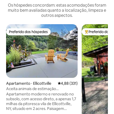
Os hóspedes concordam: estas acomodações foram
muito bem avaliadas quanto a localização, limpeza e
outros aspectos.
Preferido dos hóspedes
Preferido dos 
Preferido dos hóspedes
Entre os melhore
Apartamento ⋅ Ellicottville
4,88 de uma avaliação média de 
4,88 (331)
Aceita animais de estimação
~Atualizado e moderno com cama king
Apartamento moderno e renovado no
size
subsolo, com acesso direto, a apenas 1,7
milhas da pitoresca vila de Ellicottville,
NY, situado em 2 acres. Paisagem
deslumbrante e uma cidade divertida