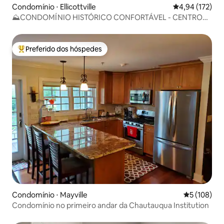
Condomínio ⋅ Ellicottville
4,94 de uma av
4,94 (172)
⛰CONDOMÍNIO HISTÓRICO CONFORTÁVEL - CENTRO
DE EVILLE, AUTO CHECK-IN⛰
Preferido dos hóspedes
Entre os melhores preferidos dos hóspedes
Condomínio ⋅ Mayville
5 de uma av
5 (108)
Condomínio no primeiro andar da Chautauqua Institution