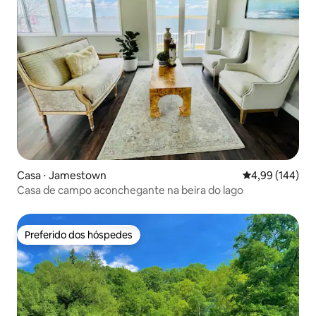
Casa ⋅ Jamestown
4,99 de uma av
4,99 (144)
Casa de campo aconchegante na beira do lago
Preferido dos hóspedes
Preferido dos hóspedes