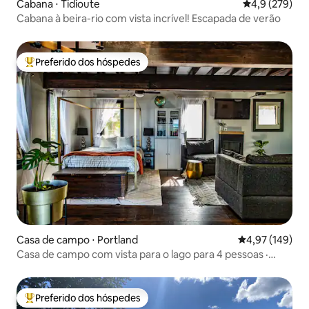
Cabana ⋅ Tidioute
4,9 de uma av
4,9 (279)
Cabana à beira-rio com vista incrível! Escapada de verão
Preferido dos hóspedes
Entre os melhores preferidos dos hóspedes
Casa de campo ⋅ Portland
4,97 de uma av
4,97 (149)
Casa de campo com vista para o lago para 4 pessoas ·
Degustação de vinhos incluída
Preferido dos hóspedes
Entre os melhores preferidos dos hóspedes