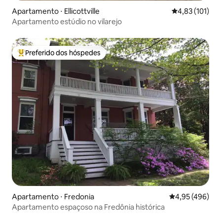
Apartamento ⋅ Ellicottville
4,83 de uma av
4,83 (101)
Apartamento estúdio no vilarejo
Preferido dos hóspedes
Entre os melhores preferidos dos hóspedes
Apartamento ⋅ Fredonia
4,95 de uma av
4,95 (496)
Apartamento espaçoso na Fredônia histórica