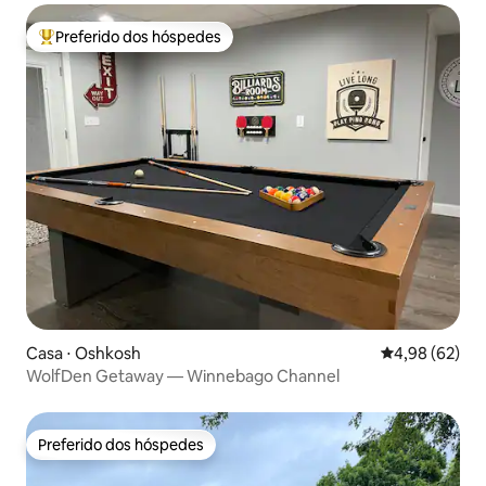
Preferido dos hóspedes
Entre os melhores preferidos dos hóspedes
Casa ⋅ Oshkosh
4,98 de uma a
4,98 (62)
WolfDen Getaway — Winnebago Channel
Preferido dos hóspedes
Preferido dos hóspedes