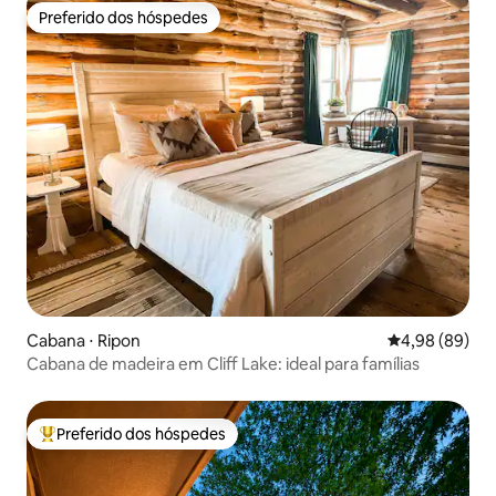
Preferido dos hóspedes
Preferido dos hóspedes
Cabana ⋅ Ripon
4,98 de uma av
4,98 (89)
Cabana de madeira em Cliff Lake: ideal para famílias
Preferido dos hóspedes
Entre os melhores preferidos dos hóspedes