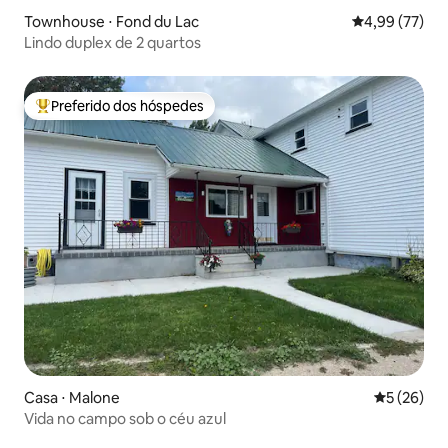
Townhouse ⋅ Fond du Lac
4,99 de uma a
4,99 (77)
Lindo duplex de 2 quartos
Preferido dos hóspedes
Entre os melhores preferidos dos hóspedes
Casa ⋅ Malone
5 de uma a
5 (26)
Vida no campo sob o céu azul