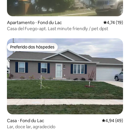
Apartamento ⋅ Fond du Lac
4,74 de uma a
4,74 (19)
Casa del Fuego-apt. Last minute friendly / pet dpst
Preferido dos hóspedes
Preferido dos hóspedes
Casa ⋅ Fond du Lac
4,94 de uma a
4,94 (49)
Lar, doce lar, agradecido