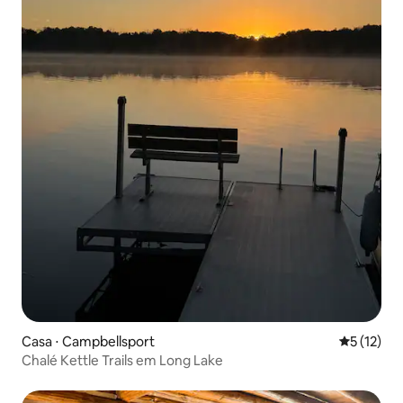
Casa ⋅ Campbellsport
5 de uma a
5 (12)
Chalé Kettle Trails em Long Lake