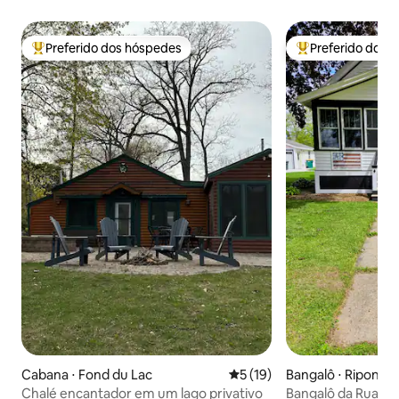
Preferido dos hóspedes
Preferido dos 
Entre os melhores preferidos dos hóspedes
Entre os melhore
Cabana ⋅ Fond du Lac
5 de uma avaliação média de
5 (19)
Bangalô ⋅ Ripon
Chalé encantador em um lago privativo
Bangalô da Rua Scott Ripon — 