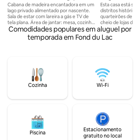
Lake
Cabana de madeira encantadora em um
Esta casa está si
lago privado alimentado por nascente.
distritos histórico
Sala de estar com lareira a gás e TV de
quarteirões de um
tela plana. Área de jantar: mesa, cozinha
cheio de lojas de 
Comodidades populares em aluguel por
totalmente abastecida com bar de café
para comer e relax
da manhã, fogão a gás/forno, geladeira,
rua de nós é a ba
temporada em Fond du Lac
micro-ondas e máquina de lavar louça.
água do lago do m
Dois quartos - principal com cama queen
parque Horner en
de frente para o lago, 2º quarto com
propriedade. Esta
duas camas de solteiro/conversão de
de Green Lake, qu
cama king. O solário 4 estações inclui
opções de passeio
futon de tamanho completo. Banheiro
estacionamento 
inclui chuveiro de teto e chuveiro de
vantagem com est
parede. Máquina de lavar e secadora.
barcos em reboqu
Cozinha
Wi-Fi
Pátio/fogueira ao ar livre, churrasqueira
oferece dois quart
a gás. Pesca no gelo, sapatos de neve,
com 2 camas de ca
tranquilo.
Estacionamento
Piscina
gratuito no local