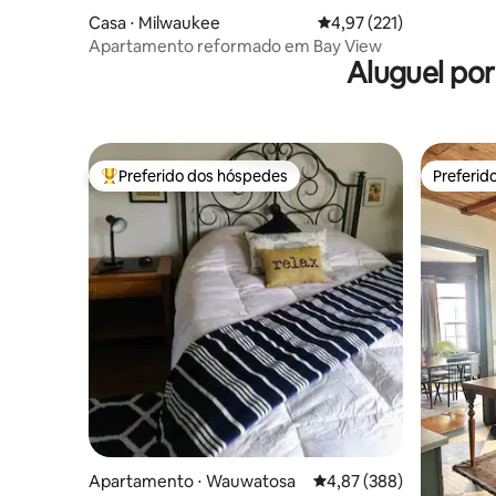
Casa ⋅ Milwaukee
4,97 de uma avaliação m
4,97 (221)
Apartamento reformado em Bay View
Aluguel po
Preferido dos hóspedes
Preferid
Entre os melhores preferidos dos hóspedes
Preferid
Apartamento ⋅ Wauwatosa
4,87 de uma avaliação m
4,87 (388)