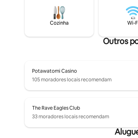
uma confo
mesas em cada quarto. A poucos
Smart TV. O espaço tem uma pequen
minutos das principais atrações do MKE e
área de q
com estacionamento, explorar é fácil.
secar rou
Experimente nossa atenção aos detalhes
Cozinha
Wi-F
vaga de e
e o charme local para uma visita
verdadeiramente inesquecível.
Outros po
Potawatomi Casino
105 moradores locais recomendam
The Rave Eagles Club
33 moradores locais recomendam
Alugu