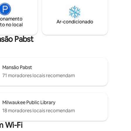
er Arena
como configurações de celebração,
te Fair
pacotes de alimentos e bebidas e
lic Market
experiências locais - para tornar sua
ionamento
estadia verdadeiramente inesquecível.
Ar-condicionado
to no local
Conte-nos o que você precisa para uma
estadia de 5 estrelas!
nsão Pabst
Mansão Pabst
71 moradores locais recomendam
Milwaukee Public Library
18 moradores locais recomendam
 Wi-Fi