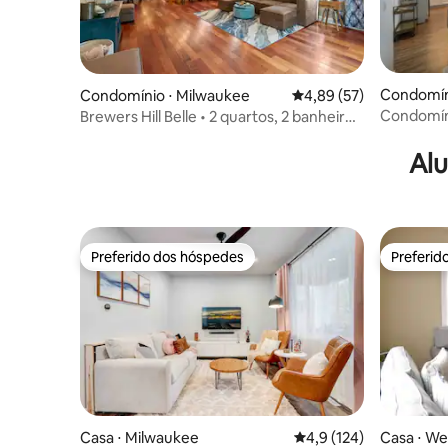
Condomín
Condomínio ⋅ Milwaukee
4,89 de uma avaliação 
4,89 (57)
Condomíni
Brewers Hill Belle • 2 quartos, 2 banheiros
size/esta
e varanda
cidade
Alu
Preferido dos hóspedes
Preferid
Preferido dos hóspedes
Preferid
Casa ⋅ Milwaukee
4,9 de uma avaliação m
4,9 (124)
Casa ⋅ Wes