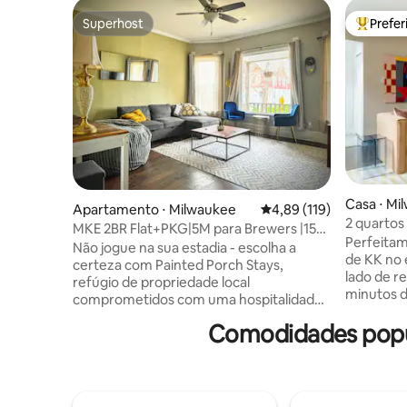
Superhost
Prefe
Superhost
Entre os
Casa ⋅ Mi
Apartamento ⋅ Milwaukee
4,89 de uma avaliação m
4,89 (119)
2 quartos
MKE 2BR Flat+PKG|5M para Brewers |15M
baía — c
Perfeitam
para o aeroporto
Não jogue na sua estadia - escolha a
de KK no 
certeza com Painted Porch Stays,
lado de rest
refúgio de propriedade local
minutos d
comprometidos com uma hospitalidade
Summerfest, 
excepcional. Este espaço acomoda até 6
Comodidades popul
todo o pr
pessoas e oferece uma infinidade de
ensolarad
comodidades atenciosas, como lanches,
com colc
petiscos para cães e uma cozinha
iluminada
totalmente abastecida, configuração de
um espaço
banheiro estelar e espaço produtivo com