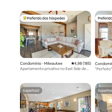
Preferido dos hóspedes
Preferid
Entre os melhores preferidos dos hóspedes
Preferid
Condomínio ⋅ Milwaukee
4,98 de uma avaliação m
4,98 (185)
Condomín
Apartamento privativo no East Side de
"Perfeito
Milwaukee com quintal cercado
Walker 's 
Superhost
Superho
Superhost
Superho