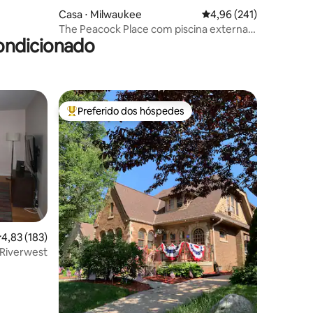
Casa ⋅ Milwaukee
4,96 de uma avaliação 
4,96 (241)
The Peacock Place com piscina externa
ondicionado
sazonal compartilhada
Preferido dos hóspedes
Entre os melhores preferidos dos hóspedes
,83 de uma avaliação média de 5, 183 avaliações
4,83 (183)
 Riverwest