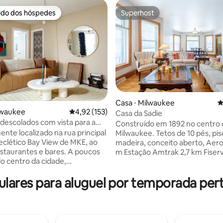
rido dos hóspedes
Superhost
 melhores preferidos dos hóspedes
Superhost
Casa ⋅ Milwaukee
4
lwaukee
4,92 de uma avaliação média de 5, 153 avalia
4,92 (153)
Casa da Sadie
édia de 5, 119 avaliações
 descolados com vista para a
Construído em 1892 no centro
om estacionamento
ente localizado na rua principal
Milwaukee. Tetos de 10 pés, pis
eclético Bay View de MKE, ao
madeira, conceito aberto, Aeroporto 7,0
aurantes e bares. A poucos
m Estação Amtrak 2,7 km Fiserv Forum
o centro da cidade,
2,6 km Centro de Convenções 
museu de arte. Você terá
Universidade Marquette 1,6 km
ares para aluguel por temporada per
imeiro andar deste duplex
Potowatomi 1,9 km Miller Park 
o. Design elegante - 2 quartos
Cervejaria Miller Coors 0,9 k
hões Casper, uma cozinha
fest 4,3 km Discovery World 4,
 com área de estar, toca-discos,
Museu de Arte 4,2 km Museu B
 de trabalho no principal e
4 km Museu Público 2,2 km Har