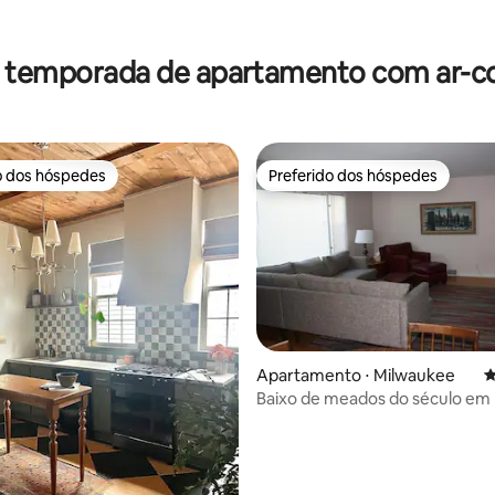
édia de 5, 221 avaliações
r temporada de apartamento com ar-c
o dos hóspedes
Preferido dos hóspedes
o dos hóspedes
Preferido dos hóspedes
Apartamento ⋅ Milwaukee
4
Baixo de meados do século em
édia de 5, 388 avaliações