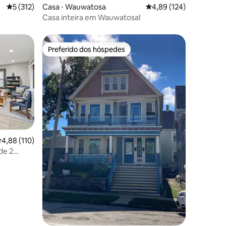
5 de uma avaliação média de 5, 312 avaliações
5 (312)
Casa ⋅ Wauwatosa
4,89 de uma avaliação 
4,89 (124)
Casa inteira em Wauwatosa!
Preferido dos hóspedes
Preferido dos hóspedes
,88 de uma avaliação média de 5, 110 avaliações
4,88 (110)
de 2
ções