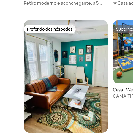
Retiro moderno e aconchegante, a 5
★Casa ac
minutos de DT, recém-reformado
praia,★ 
espaços
Preferido dos hóspedes
Superho
Preferido dos hóspedes
Superho
Casa ⋅ Wes
CAMA TIP
incrível/