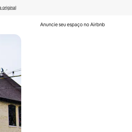
 original
Anuncie seu espaço no Airbnb
 deslizando o dedo na tela.