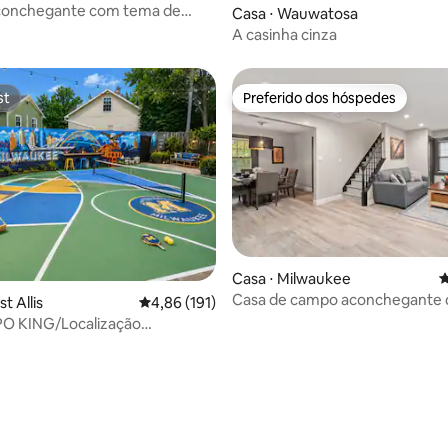
onchegante com tema de
Casa ⋅ Wauwatosa
2 camas e estacionamento★
A casinha cinza
o★
st
Preferido dos hóspedes
st
Preferido dos hóspedes
Casa ⋅ Milwaukee
4
Casa de campo aconchegante 
t Allis
4,86 de uma avaliação média de 5, 191 avalia
4,86 (191)
quartos perto de tudo!
O KING/Localização
Estacionamento gratuito/Wi-Fi