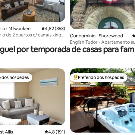
io ⋅ Milwaukee
4,82 de uma avaliação média de 5, 353 avalia
4,82 (353)
média de 5, 57 avaliações
o de 2 quartos c/ camas king
Condomínio ⋅ Shorewood
4
cionamento gratuito/centro da
English Tudor - Apartamento su
guel por temporada de casas para famí
poucos quarteirões da praia
o dos hóspedes
Preferido dos hóspedes
o dos hóspedes
Entre os melhores preferidos d
édia de 5, 124 avaliações
t Allis
4,8 de uma avaliação média de 5, 191 avalia
4,8 (191)