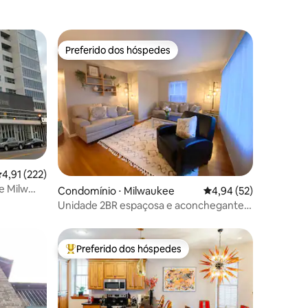
Preferido dos hóspedes
Preferido dos hóspedes
,91 de uma avaliação média de 5, 222 avaliações
4,91 (222)
ções
e Milw
Condomínio ⋅ Milwaukee
4,94 de uma avaliação
4,94 (52)
Unidade 2BR espaçosa e aconchegante
renovada ❤️ em MKE
Preferido dos hóspedes
os hóspedes
Entre os melhores preferidos dos hóspedes