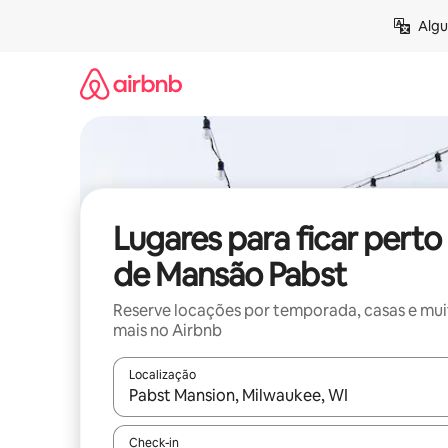
Pular
Algu
para
o
conteúdo
Lugares para ficar perto
de Mansão Pabst
Reserve locações por temporada, casas e mu
mais no Airbnb
Localização
Quando os resultados estiverem disponíveis, expl
Check-in