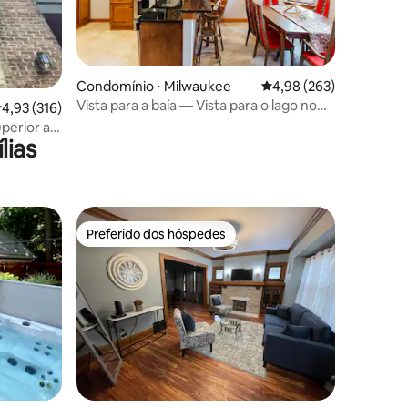
ções
Condomínio ⋅ Milwaukee
4,98 de uma avaliação m
4,98 (263)
Vista para a baía — Vista para o lago no
,93 de uma avaliação média de 5, 316 avaliações
4,93 (316)
parque c/lounge secreto
perior a
lias
Preferido dos hóspedes
os hóspedes
Preferido dos hóspedes
ções