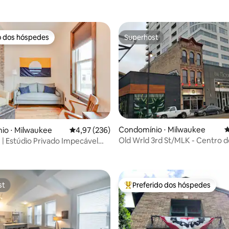
o dos hóspedes
Superhost
o dos hóspedes
Superhost
édia de 5, 185 avaliações
Condomínio ⋅ Milwaukee
4
io ⋅ Milwaukee
4,97 de uma avaliação média de 5, 236 avalia
4,97 (236)
Old Wrld 3rd St/MLK - Centro d
" | Estúdio Privado Impecável
(Fiserv Forum)
Point
st
Preferido dos hóspedes
st
Entre os melhores preferidos d