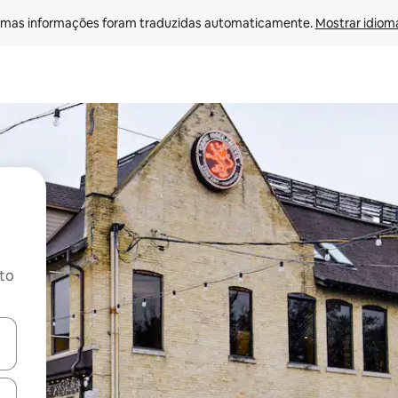
mas informações foram traduzidas automaticamente. 
Mostrar idioma
ito
ore-os usando as seta para cima e para baixo do teclado ou tocando e