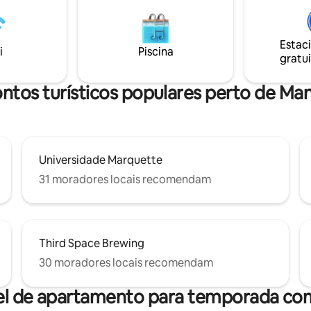
rtável sala de estar com uma
Davison Museum 2,9 km Panth
a
2,6 Praia de Bradford 4,5 km Sta
uintal, uma máquina de lavar e
5,9 km 3º Ward 3,5 km Milw.Pub
Estac
pa na unidade, bem como 1
3,3 km 3 Domes 1,8 m
i
Piscina
gratui
stacionamento fora da rua.
ntos turísticos populares perto de Ma
Universidade Marquette
31 moradores locais recomendam
Third Space Brewing
30 moradores locais recomendam
el de apartamento para temporada com