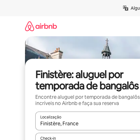
Pular
Algu
para
o
conteúdo
Finistère: aluguel por
temporada de bangalôs
Encontre aluguel por temporada de bangalôs
incríveis no Airbnb e faça sua reserva
Localização
Quando os resultados estiverem disponíveis, expl
Check-in