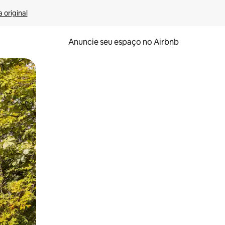
 original
Anuncie seu espaço no Airbnb
 deslizando o dedo na tela.