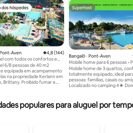
o dos hóspedes
Superhost
o dos hóspedes
Superhost
 Pont-Aven
4,8 de uma avaliação média de 5, 144 avalia
4,8 (144)
Bangalô ⋅ Pont-Aven
l com todos os confortos e
Mobile home para 6 pessoas • P
m Pont Aven
l 6/8 pessoas de 40 m2
toboáguas em Pont-Aven
 média de 5, 9 avaliações
Mobile home de 3 quartos, conf
te equipada em acampamento
totalmente equipado, ideal par
elas na propriedade Kerlann em
pessoas: famílias, casais ou ami
ny. Proibido fumar e
Localizado no camping 4★ Do
nimais. Wi-Fi gratuito na
Kerlann em Pont‑Aven, você de
e no bar, se não for por uma
um ambiente natural com pisci
sso a entretenimento e piscina
aquecidas, toboáguas, entrete
dades populares para aluguel por tem
e meados de março a início de
jacuzzi. Animais de estimação a
 graças ao passe divertido (às
sem custo adicional. Acesso às
as com 20% de desconto,
instalações via Fun Pass (opção
antes da estadia online). O
20% de desconto online após a 
inclui: passes de diversão, wi-
Sul da Bretanha: praias, naturez
de cama, toalhas e toalhas de