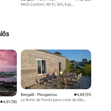
MH2-Confort, WI-FI, 3ch, 6 pl,
"Assassinato é uma Opção"!
lôs
ções
Bangalô ⋅ Plougasnou
4,69 de uma avaliação
4,69 (51)
Le Brinic de frente para o mar de São
4,61 de uma avaliação média de 5, 18 avaliações
4,61 (18)
Sansão