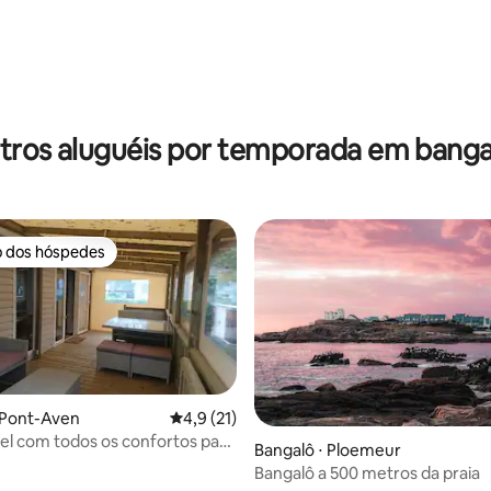
média de 5, 68 avaliações
tros aluguéis por temporada em banga
o dos hóspedes
o dos hóspedes
 Pont-Aven
4,9 de uma avaliação média de 5, 21 avalia
4,9 (21)
l com todos os confortos para
Bangalô ⋅ Ploemeur
soas
Bangalô a 500 metros da praia