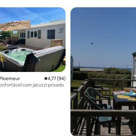
média de 5, 28 avaliações
 Ploemeur
4,77 de uma avaliação média de 5, 94 avalia
4,77 (94)
onfortável com jacuzzi privado