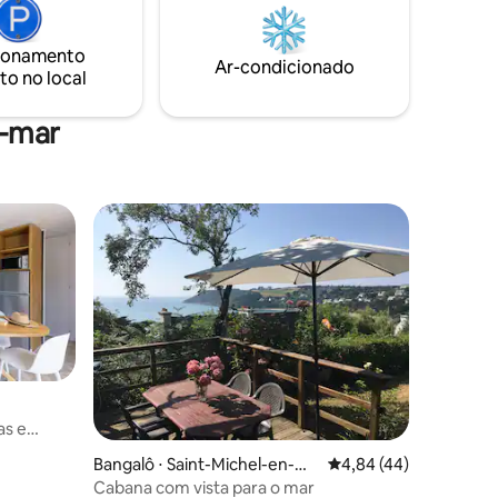
ven nas
- Animações de verão - Belos passeios
 chegada
nos jardins (caça ao tesouro e corrida de
ionamento
orientação) - Golfe de 9 buracos por um
Ar-condicionado
to no local
custo adicional.
a-mar
as e
ções
Bangalô ⋅ Saint-Michel-en-Gr
4,84 de uma avaliação
4,84 (44)
ève
Cabana com vista para o mar