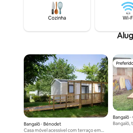
familiar, a 100 m da praia e da trilha
chá. 
costeira, a 50 m da floresta, a 3 km de
lojas (pequeno supermercado, tabacaria,
Cozinha
Wi-F
farmácia, etc.) e perto de Concarneau,
Pont-Aven e Lorient.
Alug
Preferid
Preferid
Bangalô ⋅
Bangalô, t
Bangalô ⋅ Bénodet
por Groo
Casa móvel acessível com terraço em