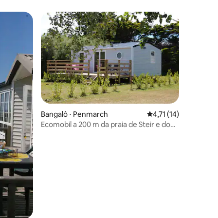
Bangalô ⋅ Penmarch
4,71 de uma avaliação
4,71 (14)
Ecomobil a 200 m da praia de Steir e do
ções
GR 34