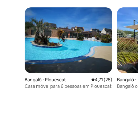
Bénodet
Bangalô ⋅ Plouescat
4,71 de uma avaliação 
4,71 (28)
Bangalô ⋅
Casa móvel para 6 pessoas em Plouescat
Bangalô c