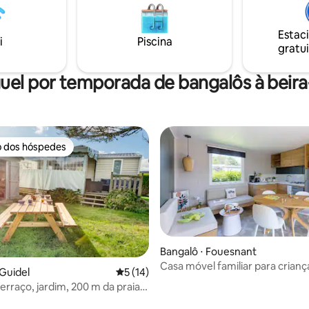
passeios e o charme de Pont‑A
Permanecendo à sua disposição.
proximidades. Possibilidade de
tardia.
Estac
i
Piscina
gratui
uel por temporada de bangalôs à beir
o dos hóspedes
o dos hóspedes
Bangalô ⋅ Fouesnant
Casa móvel familiar para crianç
 Guidel
5 de uma avaliação média de 5, 14 avalia
5 (14)
bebês 4 quartos 6 pessoas + T
erraço, jardim, 200 m da praia
m*