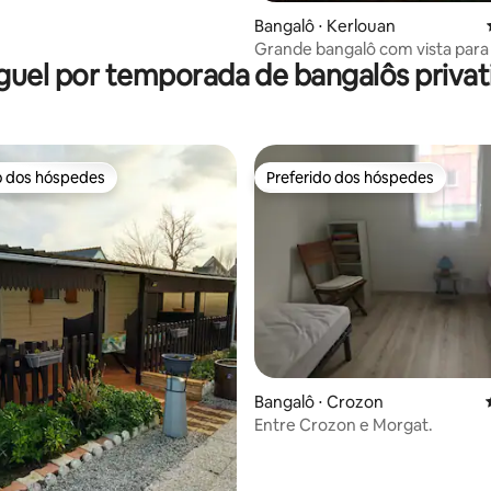
Bangalô ⋅ Kerlouan
Grande bangalô com vista para
guel por temporada de bangalôs privat
Kerlouan
o dos hóspedes
Preferido dos hóspedes
o dos hóspedes
Preferido dos hóspedes
 média de 5, 5 avaliações
Bangalô ⋅ Crozon
Entre Crozon e Morgat.