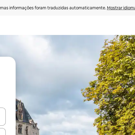
mas informações foram traduzidas automaticamente. 
Mostrar idioma
ore-os usando as seta para cima e para baixo do teclado ou tocando e