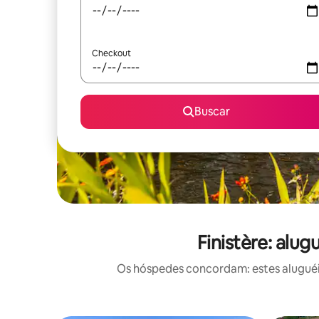
Checkout
Buscar
Finistère: alu
Os hóspedes concordam: estes aluguéi