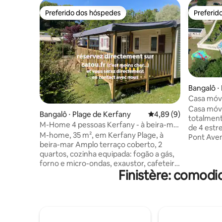
Preferido dos hóspedes
Preferid
Preferido dos hóspedes
Preferid
Bangalô ⋅
Casa móve
piscina e
Casa móve
Bangalô ⋅ Plage de Kerfany
4,89 de uma avaliação
4,89 (9)
totalmen
M-Home 4 pessoas Kerfany - à beira-mar
de 4 estr
Finistère Sud
M-home, 35 m², em Kerfany Plage, à
Pont Aven, Britta
beira-mar Amplo terraço coberto, 2
proibido a
quartos, cozinha equipada: fogão a gás,
recepção 
forno e micro-ondas, exaustor, cafeteira,
taxa. Ace
Finistère: comodi
chaleira, torradeira, máquina de lavar,
(aberto d
secadora TV com conexão Wi-Fi gratuita
novembro)
(Starlink 250 Mb/s) exclusiva para a
suas cust
acomodação Animais de estimação
levando-o 
limpos e amigáveis são bem-vindos
preço não 
Pequeno e tranquilo acampamento
fi, roupa 