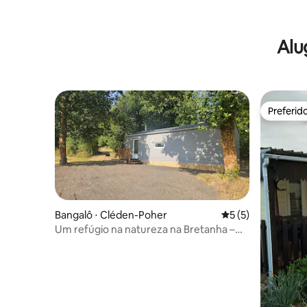
Alu
Preferid
Preferid
Bangalô ⋅ Cléden-Poher
5 de uma avaliação
5 (5)
Um refúgio na natureza na Bretanha –
Casa móvel aconchegante