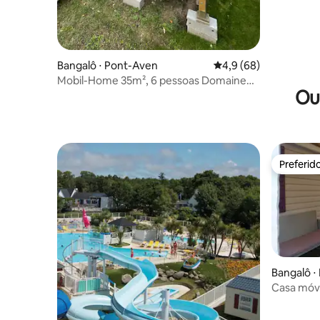
Bangalô ⋅ Pont-Aven
4,9 de uma avaliação 
4,9 (68)
Mobil-Home 35m², 6 pessoas Domaine
Ou
de Kerlann 4 ****
Preferid
Preferid
Bangalô ⋅
Casa móve
2 a 6 pes